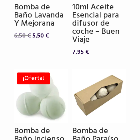
Bomba de
10ml Aceite
Baño Lavanda
Esencial para
Y Mejorana
difusor de
coche – Buen
El
El
6,50
€
5,50
€
Viaje
precio
precio
original
actual
7,95
€
era:
es:
6,50 €.
5,50 €.
¡Oferta!
Bomba de
Bomba de
Baño Incienso
Baño Paraíso