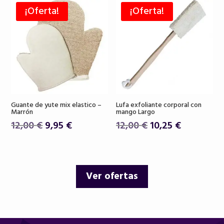
era:
es:
era:
es:
¡Oferta!
¡Oferta!
26,00 €.
22,90 €.
18,50 €.
15,75 €.
Guante de yute mix elastico –
Lufa exfoliante corporal con
Marrón
mango Largo
El
El
El
El
12,00
€
9,95
€
12,00
€
10,25
€
precio
precio
precio
precio
original
actual
original
actual
era:
es:
era:
es:
Ver ofertas
12,00 €.
9,95 €.
12,00 €.
10,25 €.