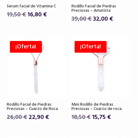
Serum facial de Vitamina C
Rodillo Facial de Piedras
Preciosas – Amatista
El
El
19,50
€
16,80
€
El
El
39,00
€
32,00
€
precio
precio
precio
precio
original
actual
original
actual
era:
es:
era:
es:
19,50 €.
16,80 €.
¡Oferta!
¡Oferta!
39,00 €.
32,00 €.
Rodillo Facial de Piedras
Mini Rodillo de Piedras
Preciosas – Cuarzo de Roca
Preciosas – Cuarzo de roca
El
El
El
El
26,00
€
22,90
€
18,50
€
15,75
€
precio
precio
precio
precio
original
actual
original
actual