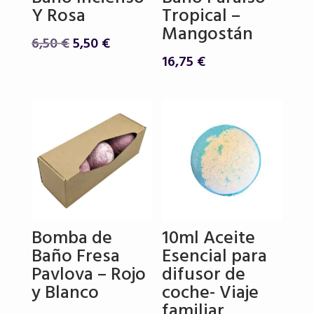
Y Rosa
Tropical –
Mangostán
El
El
6,50
€
5,50
€
precio
precio
16,75
€
original
actual
era:
es:
6,50 €.
5,50 €.
Bomba de
10ml Aceite
Baño Fresa
Esencial para
Pavlova – Rojo
difusor de
y Blanco
coche- Viaje
familiar