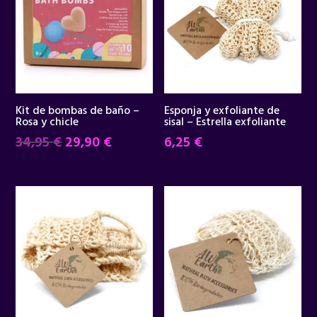
Kit de bombas de baño –
Esponja y exfoliante de
Rosa y chicle
sisal – Estrella exfoliante
El
El
34,95
€
29,90
€
6,25
€
precio
precio
original
actual
era:
es:
34,95 €.
29,90 €.