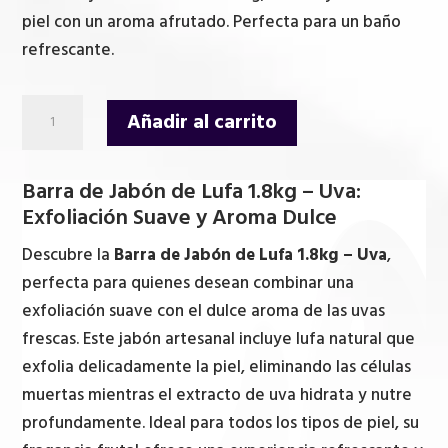
piel con un aroma afrutado. Perfecta para un baño
refrescante.
Barra
Añadir al carrito
de
Jabón
Barra de Jabón de Lufa 1.8kg – Uva:
de
Exfoliación Suave y Aroma Dulce
Lufa
1.8kg
Descubre la
Barra de Jabón de Lufa 1.8kg – Uva
,
-
perfecta para quienes desean combinar una
Uva
exfoliación suave con el dulce aroma de las uvas
cantidad
frescas. Este jabón artesanal incluye lufa natural que
exfolia delicadamente la piel, eliminando las células
muertas mientras el extracto de uva hidrata y nutre
profundamente. Ideal para todos los tipos de piel, su