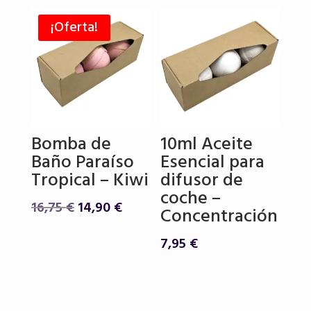
¡Oferta!
Bomba de
10ml Aceite
Baño Paraíso
Esencial para
Tropical – Kiwi
difusor de
coche –
El
El
16,75
€
14,90
€
Concentración
precio
precio
original
actual
7,95
€
era:
es:
16,75 €.
14,90 €.