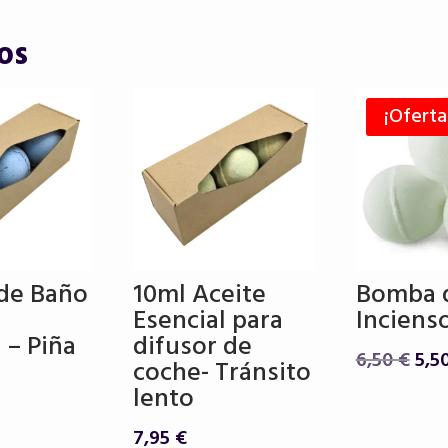
os
¡Oferta
de Baño
10ml Aceite
Bomba 
Esencial para
Inciens
 – Piña
difusor de
El
6,50
€
5,5
coche- Tránsito
pre
lento
orig
era:
7,95
€