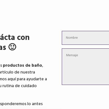
ácta con
as 🙂
os
productos de baño
,
artículo de nuestra
mos aquí para ayudarte a
u rutina de cuidado
responderemos lo antes