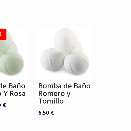
!
de Baño
Bomba de Baño
o Y Rosa
Romero y
Tomillo
El
0
€
cio
precio
6,50
€
inal
actual
es: