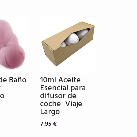
 €.
5,50 €.
de Baño
10ml Aceite
y
Esencial para
to
difusor de
coche- Viaje
Largo
7,95
€