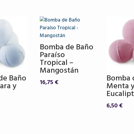
6,50
Bomba de Baño
Paraíso
Tropical –
Mangostán
de Baño
Bomba 
16,75
€
ara y
Menta 
Eucalip
6,50
€