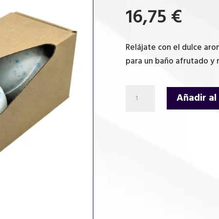
16,75
€
Relájate con el dulce ar
para un baño afrutado y 
Bomba
Añadir al
de
Baño
Paraíso
Tropical
-
Fresa
cantidad