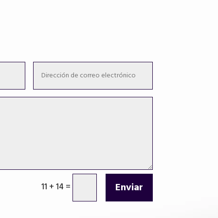
Enviar
11 + 14
=