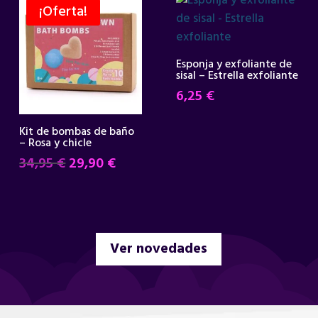
¡Oferta!
Esponja y exfoliante de
sisal – Estrella exfoliante
6,25
€
Kit de bombas de baño
– Rosa y chicle
El
El
34,95
€
29,90
€
precio
precio
original
actual
era:
es:
34,95 €.
29,90 €.
Ver novedades