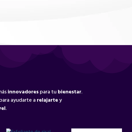
 más
innovadores
para tu
bienestar
.
para ayudarte a
relajarte
y
vel
.