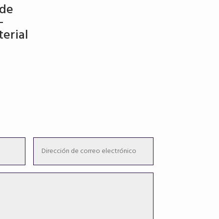
 de
–
erial