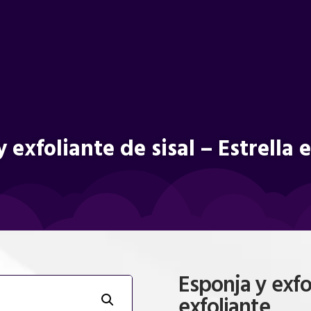
 exfoliante de sisal – Estrella 
Esponja y exfol
exfoliante