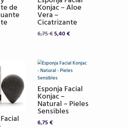
 y
Esponja Facial
nte de
Konjac – Aloe
Guante
Vera –
nte
Cicatrizante
El
El
6,75
€
5,40
€
precio
precio
original
actual
era:
es:
6,75 €.
5,40 €.
Esponja Facial
Konjac –
Natural – Pieles
Sensibles
Facial
6,75
€
–