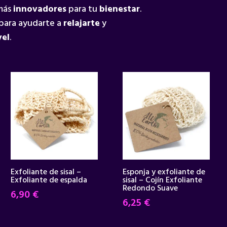
 más
innovadores
para tu
bienestar
.
para ayudarte a
relajarte
y
vel
.
Exfoliante de sisal –
Esponja y exfoliante de
Exfoliante de espalda
sisal – Cojín Exfoliante
Redondo Suave
6,90
€
6,25
€