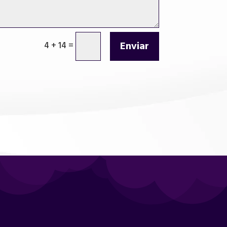
Enviar
4 + 14
=