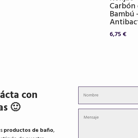
Carbón
Bambú 
Antibact
6,75
€
ácta con
as 🙂
os
productos de baño
,