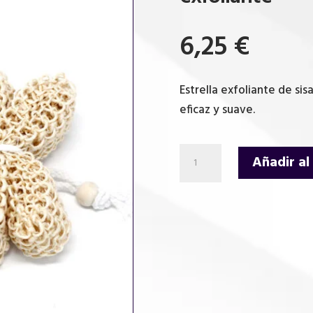
6,25
€
Estrella exfoliante de sis
eficaz y suave.
Esponja
Añadir al
y
exfoliante
de
sisal
-
Estrella
exfoliante
cantidad