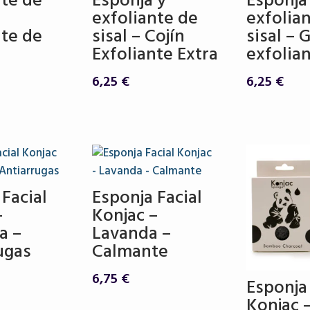
nte de
Esponja y
Esponja
exfoliante de
exfolia
nte de
sisal – Cojín
sisal – 
Exfoliante Extra
exfolia
6,25
€
6,25
€
 Facial
Esponja Facial
–
Konjac –
a –
Lavanda –
ugas
Calmante
6,75
€
Esponja 
Konjac 