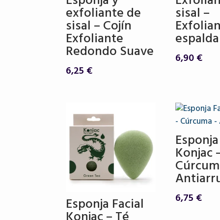
Esponja y
Exfolia
exfoliante de
sisal –
sisal – Cojín
Exfolia
Exfoliante
espalda
Redondo Suave
6,90
€
6,25
€
Esponja
Konjac 
Cúrcum
Antiarr
6,75
€
Esponja Facial
Konjac – Té