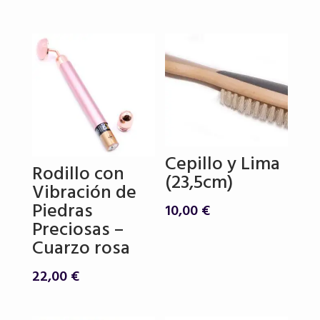
original
actual
era:
es:
39,00 €.
32,00 €.
Cepillo y Lima
Rodillo con
(23,5cm)
Vibración de
Piedras
10,00
€
Preciosas –
Cuarzo rosa
22,00
€