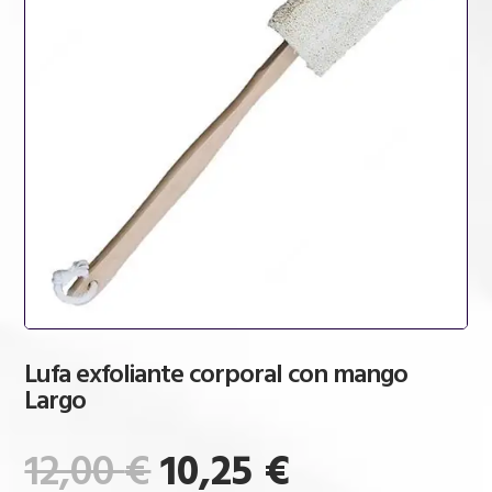
Lufa exfoliante corporal con mango
Largo
El
El
12,00
€
10,25
€