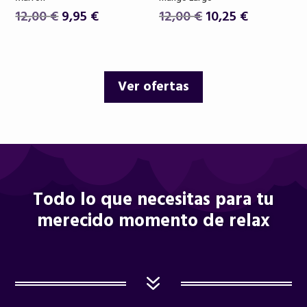
El
El
El
El
12,00
€
9,95
€
12,00
€
10,25
€
precio
precio
precio
precio
original
actual
original
actual
era:
es:
era:
es:
Ver ofertas
12,00 €.
9,95 €.
12,00 €.
10,25 €.
Todo lo que necesitas para tu
merecido momento de relax
7