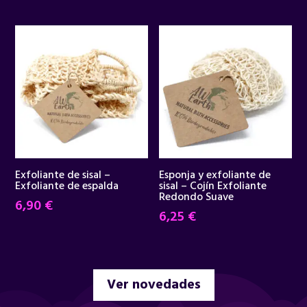
precio
precio
original
actual
era:
es:
34,95 €.
29,90 €.
Exfoliante de sisal –
Esponja y exfoliante de
Exfoliante de espalda
sisal – Cojín Exfoliante
Redondo Suave
6,90
€
6,25
€
Ver novedades