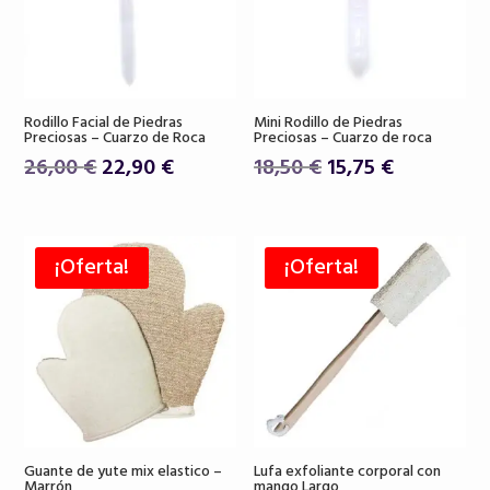
Rodillo Facial de Piedras
Mini Rodillo de Piedras
Preciosas – Cuarzo de Roca
Preciosas – Cuarzo de roca
El
El
El
El
26,00
€
22,90
€
18,50
€
15,75
€
precio
precio
precio
precio
original
actual
original
actual
era:
es:
era:
es:
¡Oferta!
¡Oferta!
26,00 €.
22,90 €.
18,50 €.
15,75 €.
Guante de yute mix elastico –
Lufa exfoliante corporal con
Marrón
mango Largo