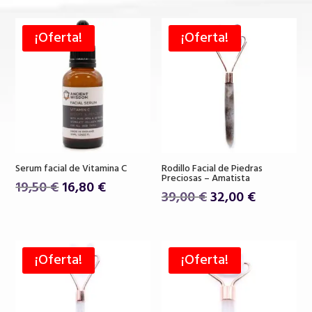
¡Oferta!
¡Oferta!
Serum facial de Vitamina C
Rodillo Facial de Piedras
Preciosas – Amatista
El
El
19,50
€
16,80
€
El
El
39,00
€
32,00
€
precio
precio
precio
precio
original
actual
original
actual
era:
es:
era:
es:
19,50 €.
16,80 €.
¡Oferta!
¡Oferta!
39,00 €.
32,00 €.