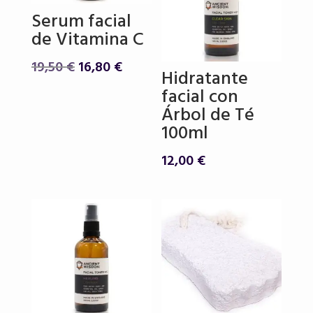
Serum facial
de Vitamina C
El
El
19,50
€
16,80
€
Hidratante
precio
precio
facial con
original
actual
Árbol de Té
era:
es:
100ml
19,50 €.
16,80 €.
12,00
€