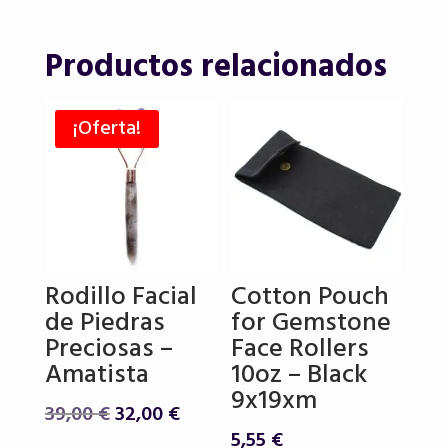
Productos relacionados
¡Oferta!
Rodillo Facial
Cotton Pouch
de Piedras
for Gemstone
Preciosas –
Face Rollers
Amatista
10oz – Black
9x19xm
El
El
39,00
€
32,00
€
precio
precio
5,55
€