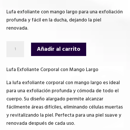
precio
precio
original
actual
Lufa exfoliante con mango largo para una exfoliación
era:
es:
profunda y fácil en la ducha, dejando la piel
12,00 €.
10,25 €.
renovada.
Lufa
Añadir al carrito
exfoliante
corporal
con
Lufa Exfoliante Corporal con Mango Largo
mango
La lufa exfoliante corporal con mango largo es ideal
Largo
para una exfoliación profunda y cómoda de todo el
cantidad
cuerpo. Su diseño alargado permite alcanzar
fácilmente áreas difíciles, eliminando células muertas
y revitalizando la piel. Perfecta para una piel suave y
renovada después de cada uso.