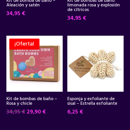
Kit de bomba de baño –
Kit de bombas de baño:
Aleación y satén
limonada rosa y explosión
de cítricos
34,95
€
34,95
€
¡Oferta!
Kit de bombas de baño –
Esponja y exfoliante de
Rosa y chicle
sisal – Estrella exfoliante
El
El
34,95
€
29,90
€
6,25
€
precio
precio
original
actual