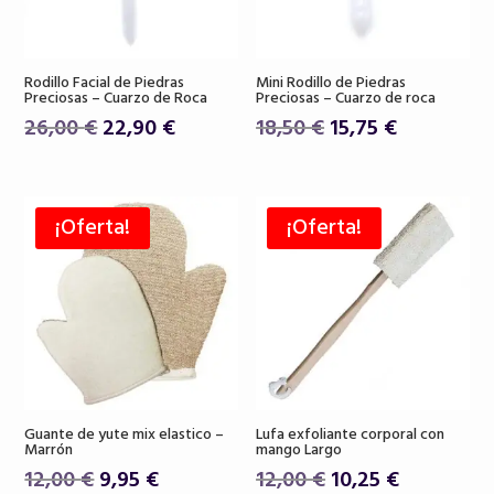
Rodillo Facial de Piedras
Mini Rodillo de Piedras
Preciosas – Cuarzo de Roca
Preciosas – Cuarzo de roca
El
El
El
El
26,00
€
22,90
€
18,50
€
15,75
€
precio
precio
precio
precio
original
actual
original
actual
era:
es:
era:
es:
¡Oferta!
¡Oferta!
26,00 €.
22,90 €.
18,50 €.
15,75 €.
Guante de yute mix elastico –
Lufa exfoliante corporal con
Marrón
mango Largo
El
El
El
El
12,00
€
9,95
€
12,00
€
10,25
€