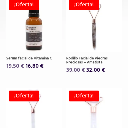
¡Oferta!
¡Oferta!
Serum facial de Vitamina C
Rodillo Facial de Piedras
Preciosas – Amatista
El
El
19,50
€
16,80
€
El
El
39,00
€
32,00
€
precio
precio
precio
precio
original
actual
original
actual
era:
es:
era:
es:
19,50 €.
16,80 €.
¡Oferta!
¡Oferta!
39,00 €.
32,00 €.