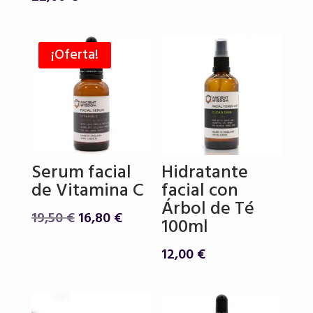
¡Oferta!
Serum facial
Hidratante
de Vitamina C
facial con
Árbol de Té
El
El
19,50
€
16,80
€
100ml
precio
precio
original
actual
12,00
€
era:
es:
19,50 €.
16,80 €.