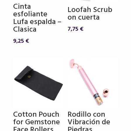
Cinta
Loofah Scrub
esfoliante
on cuerta
Lufa espalda –
Clasica
7,75
€
9,25
€
Cotton Pouch
Rodillo con
for Gemstone
Vibración de
Face Rollers
Piedras