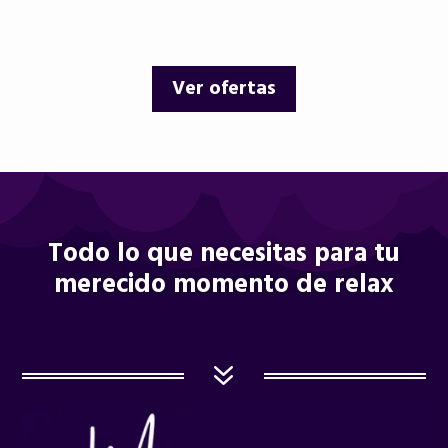
precio
precio
precio
precio
original
actual
original
actual
era:
es:
era:
es:
Ver ofertas
12,00 €.
9,95 €.
12,00 €.
10,25 €.
Todo lo que necesitas para tu
merecido momento de relax
7