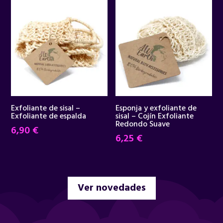
era:
es:
34,95 €.
29,90 €.
Exfoliante de sisal –
Esponja y exfoliante de
Exfoliante de espalda
sisal – Cojín Exfoliante
Redondo Suave
6,90
€
6,25
€
Ver novedades