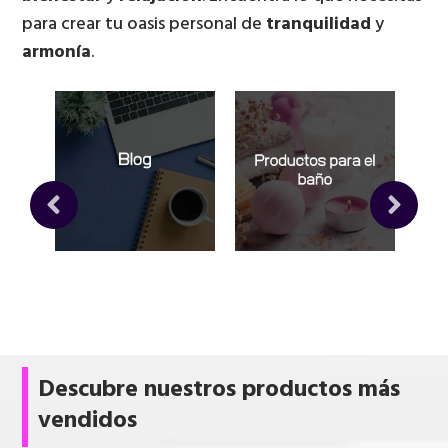
para crear tu oasis personal de
tranquilidad
y
armonía
.
al y
Blog
Productos para el
Set
baño
b
Descubre nuestros productos más
vendidos