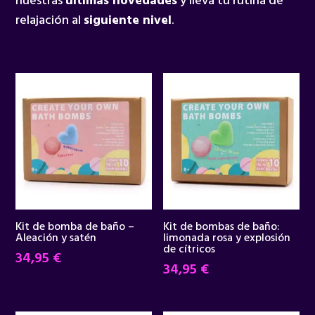
nuestras
últimas novedades
y lleva tu rutina de
relajación al
siguiente nivel
.
Kit de bomba de baño –
Kit de bombas de baño:
Aleación y satén
limonada rosa y explosión
de cítricos
34,95
€
34,95
€