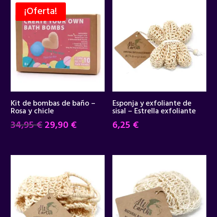
¡Oferta!
Kit de bombas de baño –
Esponja y exfoliante de
Rosa y chicle
sisal – Estrella exfoliante
El
El
34,95
€
29,90
€
6,25
€
precio
precio
original
actual
era:
es:
34,95 €.
29,90 €.