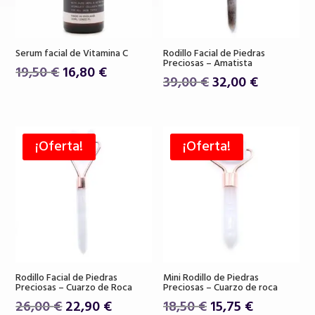
Serum facial de Vitamina C
Rodillo Facial de Piedras
Preciosas – Amatista
El
El
19,50
€
16,80
€
El
El
39,00
€
32,00
€
precio
precio
precio
precio
original
actual
original
actual
era:
es:
era:
es:
19,50 €.
16,80 €.
¡Oferta!
¡Oferta!
39,00 €.
32,00 €.
Rodillo Facial de Piedras
Mini Rodillo de Piedras
Preciosas – Cuarzo de Roca
Preciosas – Cuarzo de roca
El
El
El
El
26,00
€
22,90
€
18,50
€
15,75
€