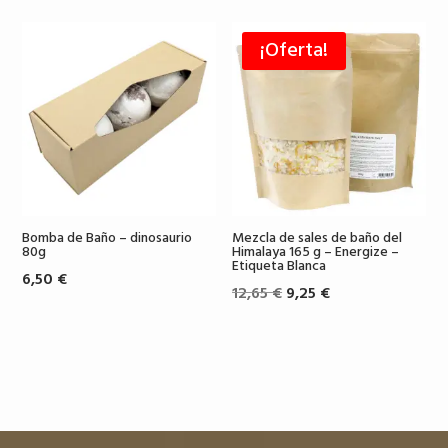
¡Oferta!
Bomba de Baño – dinosaurio
Mezcla de sales de baño del
80g
Himalaya 165 g – Energize –
Etiqueta Blanca
6,50
€
El
El
12,65
€
9,25
€
precio
precio
original
actual
era:
es:
12,65 €.
9,25 €.