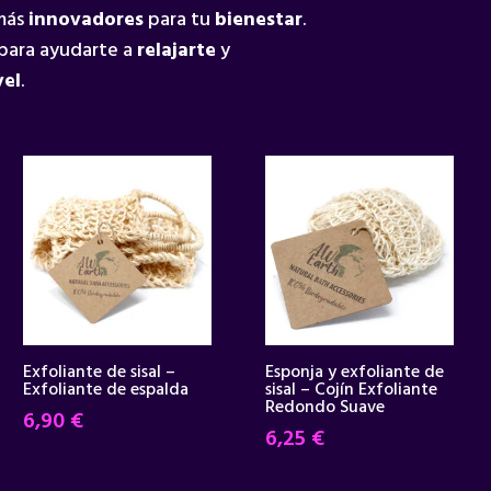
 más
innovadores
para tu
bienestar
.
para ayudarte a
relajarte
y
vel
.
Exfoliante de sisal –
Esponja y exfoliante de
Exfoliante de espalda
sisal – Cojín Exfoliante
Redondo Suave
6,90
€
6,25
€