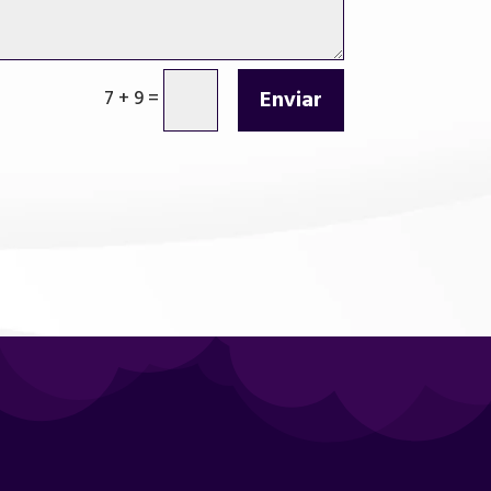
Enviar
7 + 9
=