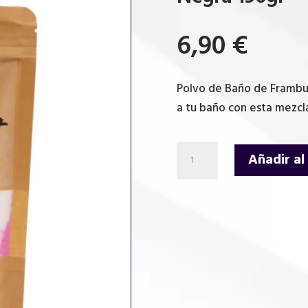
6,90
€
Polvo de Baño de Frambu
a tu baño con esta mezcla 
Polvo
Añadir al
de
Baño
de
Frambuesa
y
Pimienta
Negra
190gr