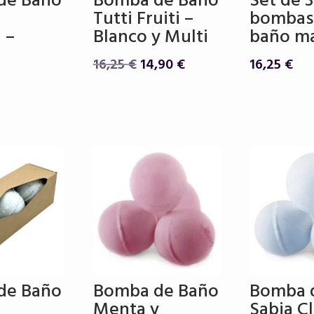
de Baño
Bomba de Baño
Set de 3
Tutti Fruiti –
bombas
 –
Blanco y Multi
baño ma
El
El
16,25
€
14,90
€
16,25
€
precio
precio
original
actual
era:
es:
16,25 €.
14,90 €.
de Baño
Bomba de Baño
Bomba 
Menta y
Sabia Cl