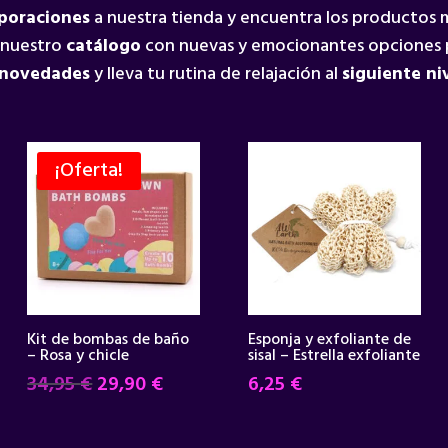
rporaciones
a nuestra tienda y encuentra los productos
 nuestro
catálogo
con nuevas y emocionantes opciones 
 novedades
y lleva tu rutina de relajación al
siguiente ni
¡Oferta!
Kit de bombas de baño
Esponja y exfoliante de
– Rosa y chicle
sisal – Estrella exfoliante
El
El
34,95
€
29,90
€
6,25
€
precio
precio
original
actual