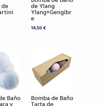
Bomba de Baño
 de
de Ylang
rtini
Ylang+Gengibr
e
14,50
€
de Baño
Bomba de Baño
ara y
Tarta de