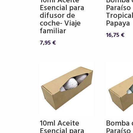
10ml Aceite
Bomba 
Esencial para
Paraíso
difusor de
Tropical
coche- Viaje
Papaya
familiar
16,75
€
7,95
€
10ml Aceite
Bomba 
Esencial para
Paraíso