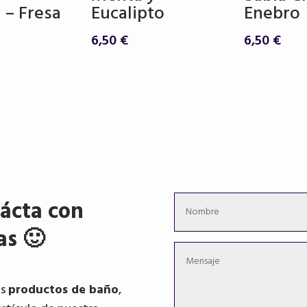
 – Fresa
Eucalipto
Enebro
6,50
€
6,50
€
ácta con
as 🙂
os
productos de baño
,