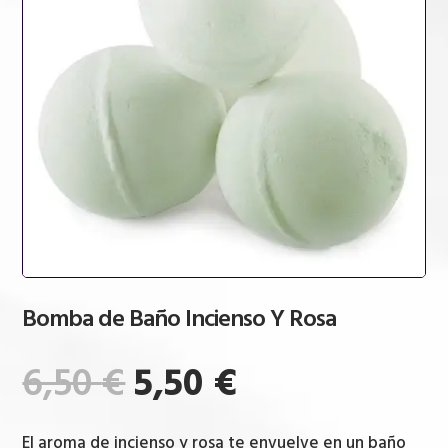
Bomba de Baño Incienso Y Rosa
El
El
6,50
€
5,50
€
precio
precio
original
actual
El aroma de incienso y rosa te envuelve en un baño