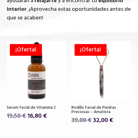
ayudarán a
relajarte
y a encontrar tu
equilibrio
interior
. ¡Aprovecha estas oportunidades antes de
que se acaben!
¡Oferta!
¡Oferta!
Serum facial de Vitamina C
Rodillo Facial de Piedras
Preciosas – Amatista
El
El
19,50
€
16,80
€
El
El
39,00
€
32,00
€
precio
precio
precio
precio
original
actual
original
actual