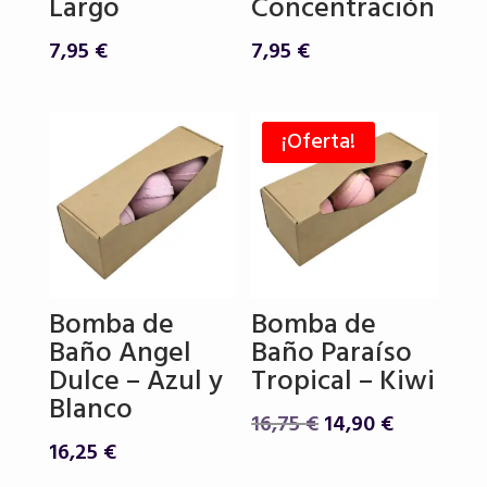
Largo
Concentración
7,95
€
7,95
€
¡Oferta!
Bomba de
Bomba de
Baño Angel
Baño Paraíso
Dulce – Azul y
Tropical – Kiwi
Blanco
El
El
16,75
€
14,90
€
precio
precio
16,25
€
original
actual