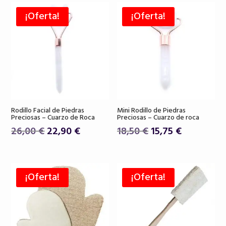
era:
es:
era:
es:
19,50 €.
16,80 €.
¡Oferta!
¡Oferta!
39,00 €.
32,00 €.
Rodillo Facial de Piedras
Mini Rodillo de Piedras
Preciosas – Cuarzo de Roca
Preciosas – Cuarzo de roca
El
El
El
El
26,00
€
22,90
€
18,50
€
15,75
€
precio
precio
precio
precio
original
actual
original
actual
era:
es:
era:
es:
¡Oferta!
¡Oferta!
26,00 €.
22,90 €.
18,50 €.
15,75 €.