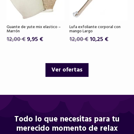
Guante de yute mix elastico –
Lufa exfoliante corporal con
Marrón
mango Largo
El
El
El
El
12,00
€
9,95
€
12,00
€
10,25
€
precio
precio
precio
precio
original
actual
original
actual
era:
es:
era:
es:
Ver ofertas
12,00 €.
9,95 €.
12,00 €.
10,25 €.
Todo lo que necesitas para tu
merecido momento de relax