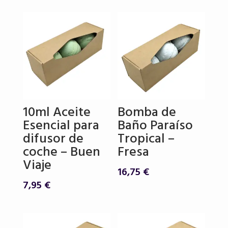
era:
es:
16,75 €.
14,90 €.
10ml Aceite
Bomba de
Esencial para
Baño Paraíso
difusor de
Tropical –
coche – Buen
Fresa
Viaje
16,75
€
7,95
€