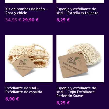
Kit de bombas de baño –
Esponja y exfoliante de
Rosa y chicle
sisal – Estrella exfoliante
El
El
34,95
€
29,90
€
6,25
€
precio
precio
original
actual
era:
es:
34,95 €.
29,90 €.
Exfoliante de sisal –
Esponja y exfoliante de
Exfoliante de espalda
sisal – Cojín Exfoliante
Redondo Suave
6,90
€
6,25
€