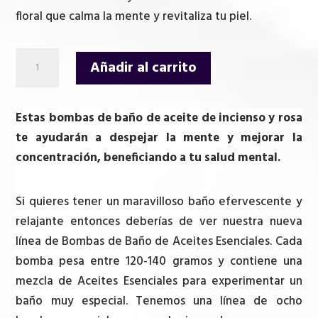
era:
es:
floral que calma la mente y revitaliza tu piel.
6,50 €.
5,50 €.
Bomba
Añadir al carrito
de
Baño
Incienso
Estas bombas de baño de aceite de incienso y rosa
Y
te ayudarán a despejar la mente y mejorar la
Rosa
concentración, beneficiando a tu salud mental.
cantidad
Si quieres tener un maravilloso baño efervescente y
relajante entonces deberías de ver nuestra nueva
línea de Bombas de Baño de Aceites Esenciales. Cada
bomba pesa entre 120-140 gramos y contiene una
mezcla de Aceites Esenciales para experimentar un
baño muy especial. Tenemos una línea de ocho