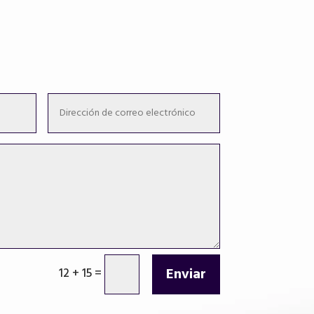
Enviar
12 + 15
=