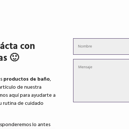
ácta con
as 🙂
os
productos de baño
,
artículo de nuestra
mos aquí para ayudarte a
u rutina de cuidado
responderemos lo antes