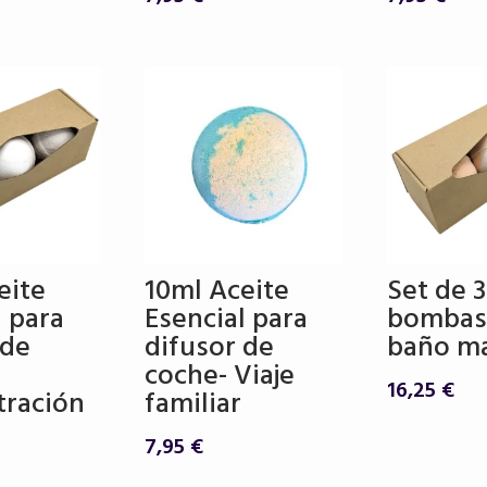
:
es:
,75 €.
14,90 €.
eite
10ml Aceite
Set de 3
l para
Esencial para
bombas
 de
difusor de
baño ma
coche- Viaje
16,25
€
tración
familiar
7,95
€