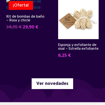
¡Oferta!
Kit de bombas de baño
– Rosa y chicle
El
El
34,95
€
29,90
€
precio
precio
original
actual
era:
es:
Esponja y exfoliante de
sisal – Estrella exfoliante
34,95 €.
29,90 €.
6,25
€
Ver novedades