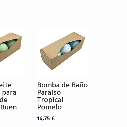
eite
Bomba de Baño
 para
Paraíso
 de
Tropical –
 Buen
Pomelo
16,75
€