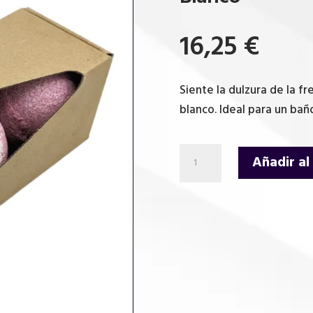
16,25
€
Siente la dulzura de la 
blanco. Ideal para un bañ
Bomba
Añadir al
de
Baño
Fresa
Pavlova
-
Rojo
y
Blanco