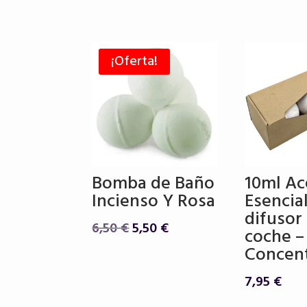
era
16
¡Oferta!
Bomba de Baño
10ml Ac
Incienso Y Rosa
Esencia
difusor
El
El
6,50
€
5,50
€
coche –
precio
precio
Concen
original
actual
era:
es:
7,95
€
6,50 €.
5,50 €.