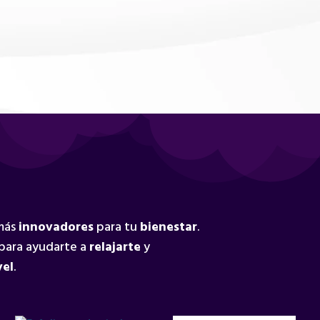
 más
innovadores
para tu
bienestar
.
para ayudarte a
relajarte
y
vel
.