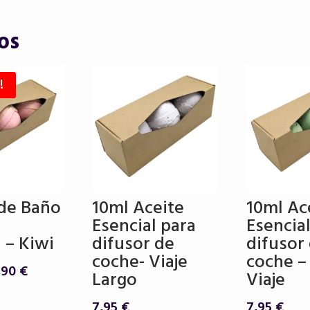
os
!
de Baño
10ml Aceite
10ml Ac
Esencial para
Esencial
 – Kiwi
difusor de
difusor
coche- Viaje
coche –
El
,90
€
Largo
Viaje
ecio
precio
iginal
actual
7,95
€
7,95
€