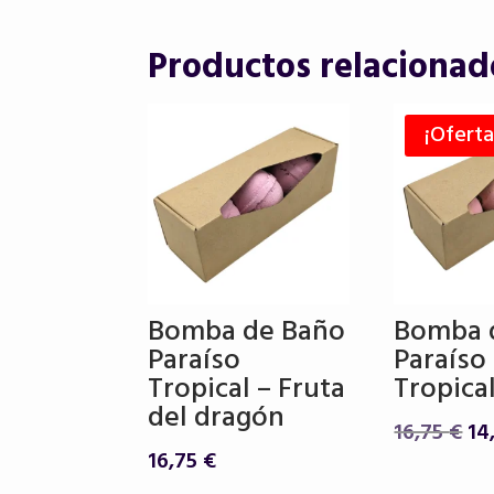
Productos relacionad
¡Oferta
Bomba de Baño
Bomba 
Paraíso
Paraíso
Tropical – Fruta
Tropical
del dragón
El
16,75
€
14
pr
16,75
€
or