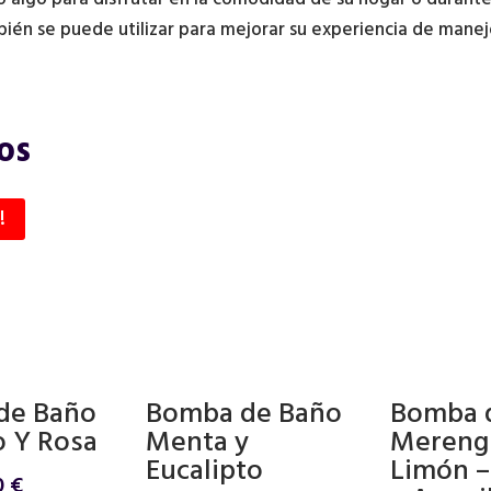
cantidad
én se puede utilizar para mejorar su experiencia de manejo
os
!
de Baño
Bomba de Baño
Bomba 
o Y Rosa
Menta y
Mereng
Eucalipto
Limón –
El
0
€