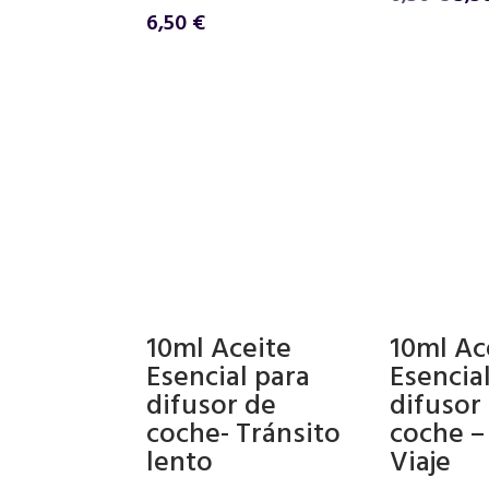
pre
6,50
€
ori
era:
6,5
10ml Aceite
10ml Ac
Esencial para
Esencia
difusor de
difusor
coche- Tránsito
coche –
lento
Viaje