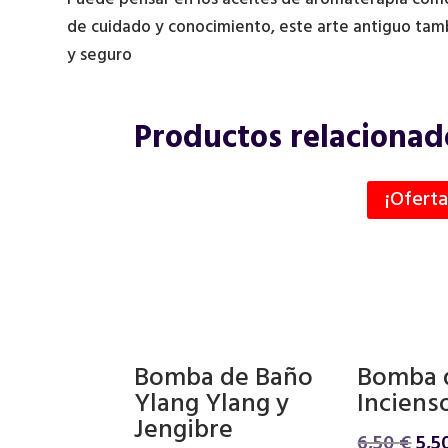
de cuidado y conocimiento, este arte antiguo tambi
y seguro
Productos relacionad
¡Oferta
Bomba de Baño
Bomba 
Ylang Ylang y
Inciens
Jengibre
El
6,50
€
5,5