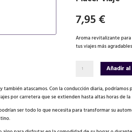
7,95
€
Aroma revitalizante para
tus viajes más agradables
10ml
Añadir al
Aceite
Esencial
 y también atascamos. Con la conducción diaria, podríamos 
para
viajes por carretera que se extienden hasta altas horas de 
difusor
de
podrían ser todo lo que necesita para transformar su automó
coche-
tino.
Placer
viaje
 algo para disfrutar en la comodidad de su hogar o durante