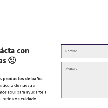
ácta con
as 🙂
os
productos de baño
,
artículo de nuestra
mos aquí para ayudarte a
u rutina de cuidado