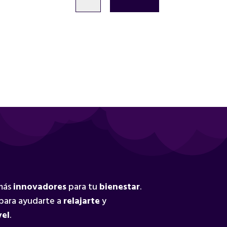
 más
innovadores
para tu
bienestar
.
para ayudarte a
relajarte
y
vel
.