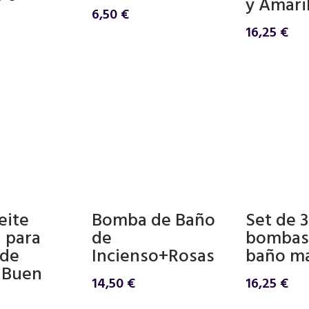
y Amari
cio
precio
6,50
€
ginal
actual
16,25
€
es:
0 €.
5,50 €.
eite
Bomba de Baño
Set de 3
l para
de
bombas
 de
Incienso+Rosas
baño ma
 Buen
14,50
€
16,25
€