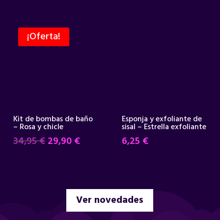
¡Oferta!
Kit de bombas de baño
Esponja y exfoliante de
– Rosa y chicle
sisal – Estrella exfoliante
El
El
34,95
€
29,90
€
6,25
€
precio
precio
original
actual
era:
es:
34,95 €.
29,90 €.
Ver novedades