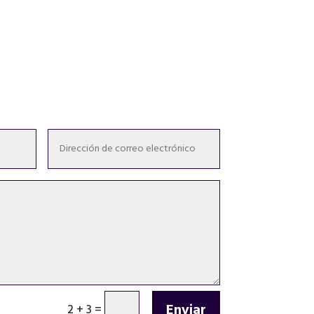
Enviar
2 + 3
=