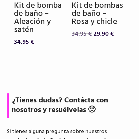
Kit de bomba
Kit de bombas
de baño –
de baño –
Aleación y
Rosa y chicle
satén
El
El
34,95
€
29,90
€
precio
precio
34,95
€
original
actual
era:
es:
34,95 €.
29,90 €.
¿Tienes dudas? Contácta con
nosotros y resuélvelas 🙂
Si tienes alguna pregunta sobre nuestros