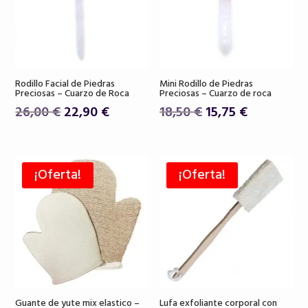
Rodillo Facial de Piedras
Mini Rodillo de Piedras
Preciosas – Cuarzo de Roca
Preciosas – Cuarzo de roca
El
El
El
El
26,00
€
22,90
€
18,50
€
15,75
€
precio
precio
precio
precio
original
actual
original
actual
era:
es:
era:
es:
¡Oferta!
¡Oferta!
26,00 €.
22,90 €.
18,50 €.
15,75 €.
Guante de yute mix elastico –
Lufa exfoliante corporal con