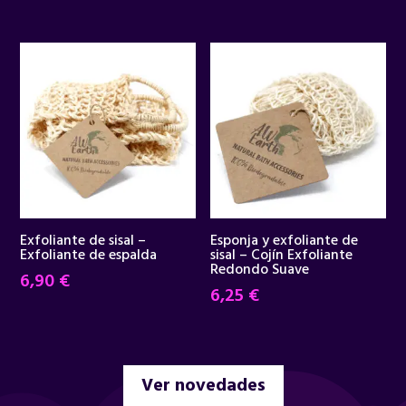
precio
precio
original
actual
era:
es:
34,95 €.
29,90 €.
Exfoliante de sisal –
Esponja y exfoliante de
Exfoliante de espalda
sisal – Cojín Exfoliante
Redondo Suave
6,90
€
6,25
€
Ver novedades