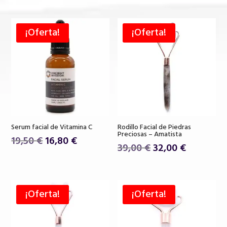
¡Oferta!
¡Oferta!
Serum facial de Vitamina C
Rodillo Facial de Piedras
Preciosas – Amatista
El
El
19,50
€
16,80
€
El
El
39,00
€
32,00
€
precio
precio
precio
precio
original
actual
original
actual
era:
es:
era:
es:
19,50 €.
16,80 €.
¡Oferta!
¡Oferta!
39,00 €.
32,00 €.