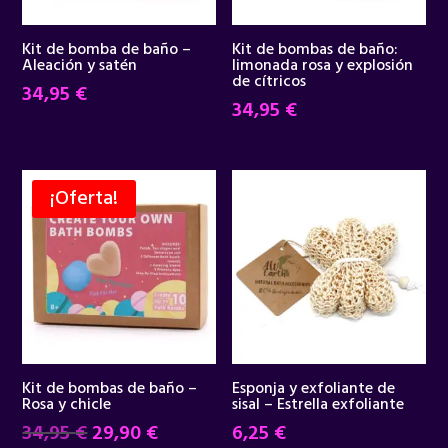
Kit de bomba de baño –
Kit de bombas de baño:
Aleación y satén
limonada rosa y explosión
de cítricos
34,95
€
34,95
€
¡Oferta!
Kit de bombas de baño –
Esponja y exfoliante de
Rosa y chicle
sisal – Estrella exfoliante
El
El
34,95
€
29,90
€
6,25
€