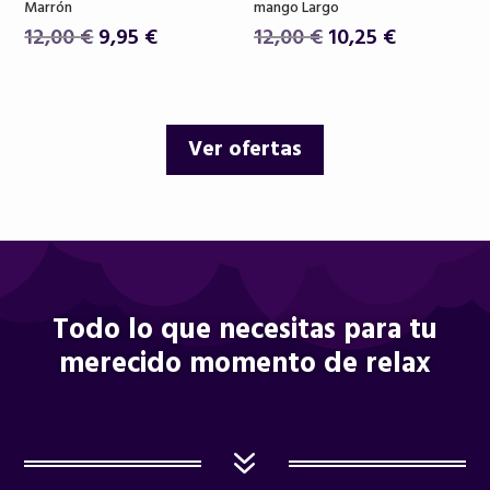
Marrón
mango Largo
El
El
El
El
12,00
€
9,95
€
12,00
€
10,25
€
precio
precio
precio
precio
original
actual
original
actual
era:
es:
era:
es:
Ver ofertas
12,00 €.
9,95 €.
12,00 €.
10,25 €.
Todo lo que necesitas para tu
merecido momento de relax
7