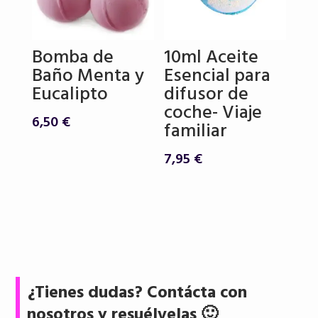
Bomba de
10ml Aceite
Baño Menta y
Esencial para
Eucalipto
difusor de
coche- Viaje
6,50
€
familiar
7,95
€
¿Tienes dudas? Contácta con
nosotros y resuélvelas 🙂