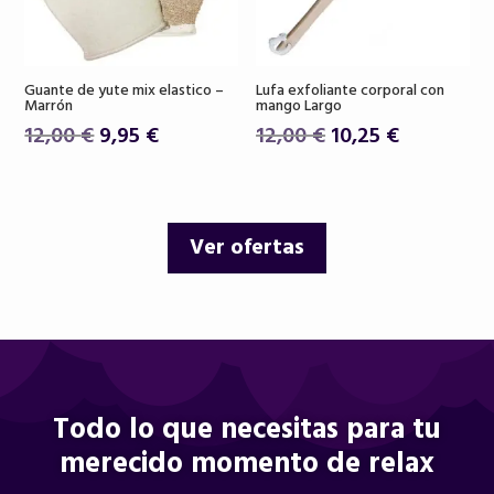
Guante de yute mix elastico –
Lufa exfoliante corporal con
Marrón
mango Largo
El
El
El
El
12,00
€
9,95
€
12,00
€
10,25
€
precio
precio
precio
precio
original
actual
original
actual
era:
es:
era:
es:
Ver ofertas
12,00 €.
9,95 €.
12,00 €.
10,25 €.
Todo lo que necesitas para tu
merecido momento de relax