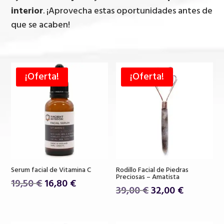
interior
. ¡Aprovecha estas oportunidades antes de
que se acaben!
¡Oferta!
¡Oferta!
Serum facial de Vitamina C
Rodillo Facial de Piedras
Preciosas – Amatista
El
El
19,50
€
16,80
€
El
El
39,00
€
32,00
€
precio
precio
precio
precio
original
actual
original
actual
era:
es: