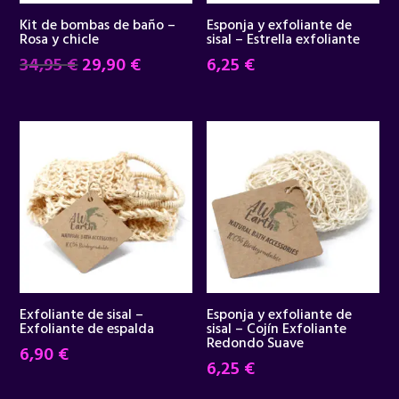
Kit de bombas de baño –
Esponja y exfoliante de
Rosa y chicle
sisal – Estrella exfoliante
El
El
34,95
€
29,90
€
6,25
€
precio
precio
original
actual
era:
es:
34,95 €.
29,90 €.
Exfoliante de sisal –
Esponja y exfoliante de
Exfoliante de espalda
sisal – Cojín Exfoliante
Redondo Suave
6,90
€
6,25
€