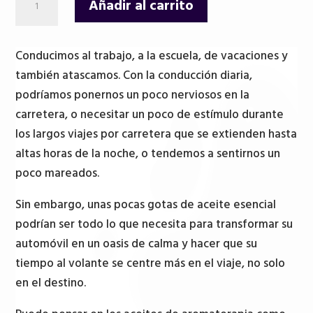
Añadir al carrito
Aceite
Esencial
para
Conducimos al trabajo, a la escuela, de vacaciones y
difusor
también atascamos. Con la conducción diaria,
de
podríamos ponernos un poco nerviosos en la
coche-
carretera, o necesitar un poco de estímulo durante
Viaje
los largos viajes por carretera que se extienden hasta
Largo
altas horas de la noche, o tendemos a sentirnos un
cantidad
poco mareados.
Sin embargo, unas pocas gotas de aceite esencial
podrían ser todo lo que necesita para transformar su
automóvil en un oasis de calma y hacer que su
tiempo al volante se centre más en el viaje, no solo
en el destino.