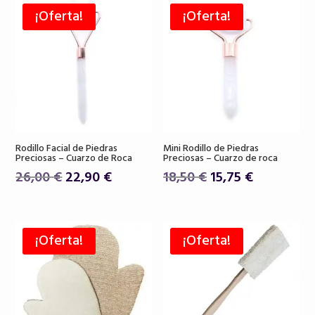
era:
es:
19,50 €.
16,80 €.
¡Oferta!
¡Oferta!
39,00 €.
32,00 €.
Rodillo Facial de Piedras
Mini Rodillo de Piedras
Preciosas – Cuarzo de Roca
Preciosas – Cuarzo de roca
El
El
El
El
26,00
€
22,90
€
18,50
€
15,75
€
precio
precio
precio
precio
original
actual
original
actual
era:
es:
era:
es:
¡Oferta!
¡Oferta!
26,00 €.
22,90 €.
18,50 €.
15,75 €.