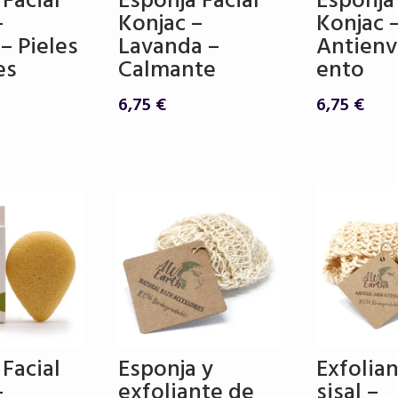
 Facial
Esponja Facial
Esponja 
–
Konjac –
Konjac 
– Pieles
Lavanda –
Antienv
es
Calmante
ento
6,75
€
6,75
€
 Facial
Esponja y
Exfolia
–
exfoliante de
sisal –