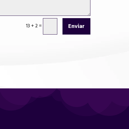
Enviar
13 + 2
=