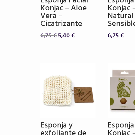
Esponja Facial
Esponja
Konjac – Aloe
Konjac 
Vera –
Natural 
Cicatrizante
Sensibl
El
El
6,75
€
5,40
€
6,75
€
precio
precio
original
actual
era:
es:
6,75 €.
5,40 €.
Esponja y
Esponja
exfoliante de
Konjac 