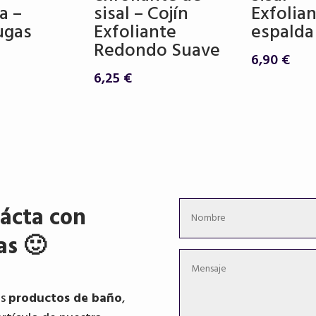
a –
sisal – Cojín
Exfolia
ugas
Exfoliante
espalda
Redondo Suave
6,90
€
6,25
€
ácta con
as 🙂
os
productos de baño
,