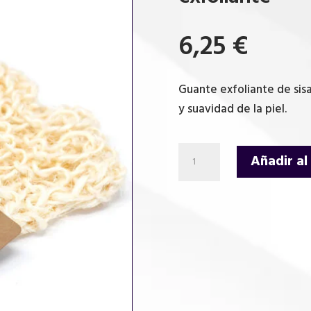
6,25
€
Guante exfoliante de sisa
y suavidad de la piel.
Esponja
Añadir al
y
exfoliante
de
sisal
-
Guante
exfoliante
cantidad