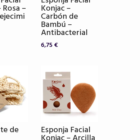
Facial
Esponja Facial
– Rosa –
Konjac –
ejecimi
Carbón de
Bambú –
Antibacterial
6,75
€
nte de
Esponja Facial
Konjac – Arcilla