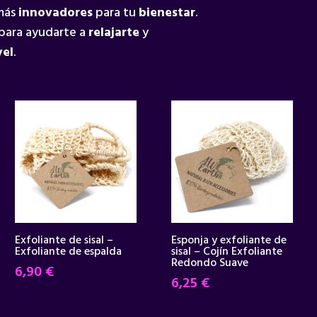
 más
innovadores
para tu
bienestar
.
para ayudarte a
relajarte
y
vel
.
Exfoliante de sisal –
Esponja y exfoliante de
Exfoliante de espalda
sisal – Cojín Exfoliante
Redondo Suave
6,90
€
6,25
€