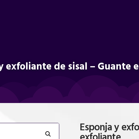
y exfoliante de sisal – Guante e
Esponja y exfo
exfoliante