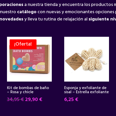
rporaciones
a nuestra tienda y encuentra los productos
 nuestro
catálogo
con nuevas y emocionantes opciones 
 novedades
y lleva tu rutina de relajación al
siguiente ni
¡Oferta!
Kit de bombas de baño
Esponja y exfoliante de
– Rosa y chicle
sisal – Estrella exfoliante
El
El
34,95
€
29,90
€
6,25
€
precio
precio
original
actual