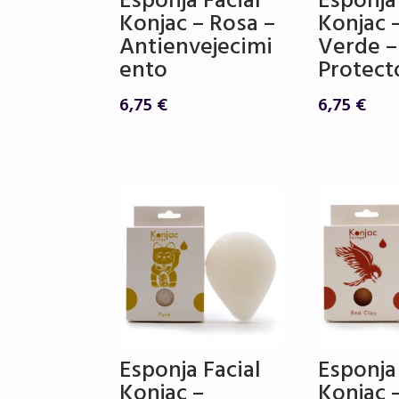
Esponja Facial
Esponja
Konjac – Rosa –
Konjac 
Antienvejecimi
Verde –
ento
Protect
6,75
€
6,75
€
Esponja Facial
Esponja
Konjac –
Konjac –