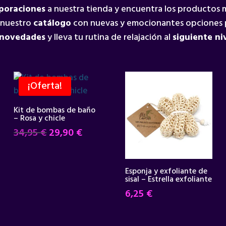
rporaciones
a nuestra tienda y encuentra los productos
 nuestro
catálogo
con nuevas y emocionantes opciones 
 novedades
y lleva tu rutina de relajación al
siguiente ni
¡Oferta!
Kit de bombas de baño
– Rosa y chicle
El
El
34,95
€
29,90
€
precio
precio
original
actual
era:
es:
Esponja y exfoliante de
sisal – Estrella exfoliante
34,95 €.
29,90 €.
6,25
€