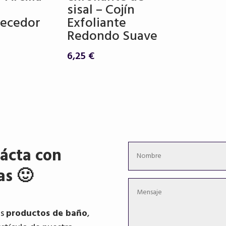
sisal – Cojín
necedor
Exfoliante
Redondo Suave
6,25
€
ácta con
as 🙂
os
productos de baño
,