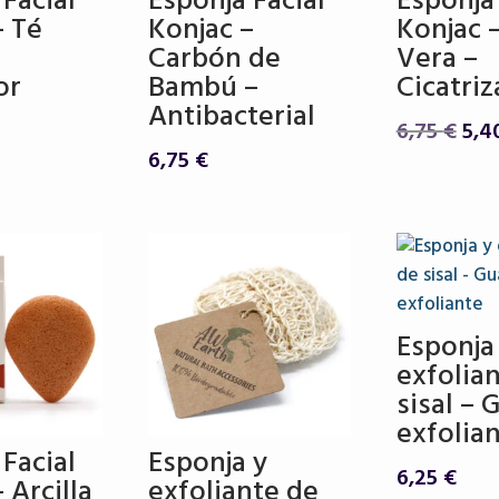
 Facial
Esponja Facial
Esponja 
– Té
Konjac –
Konjac 
Carbón de
Vera –
or
Bambú –
Cicatri
Antibacterial
El
6,75
€
5,4
pre
6,75
€
orig
era:
6,75
Esponja
exfolia
sisal – 
exfolia
 Facial
Esponja y
6,25
€
 Arcilla
exfoliante de