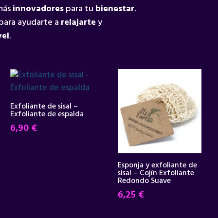
 más
innovadores
para tu
bienestar
.
para ayudarte a
relajarte
y
vel
.
Exfoliante de sisal –
Exfoliante de espalda
6,90
€
Esponja y exfoliante de
sisal – Cojín Exfoliante
Redondo Suave
6,25
€