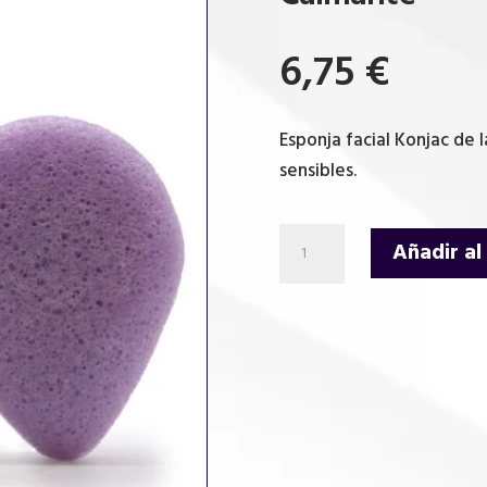
6,75
€
Esponja facial Konjac de l
sensibles.
Esponja
Añadir al
Facial
Konjac
-
Lavanda
-
Calmante
cantidad