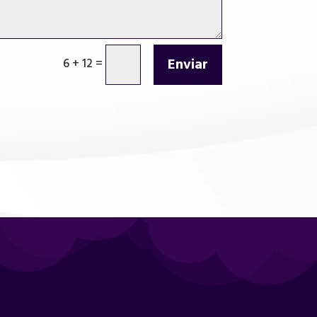
Enviar
6 + 12
=