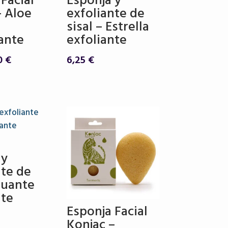
Facial
Esponja y
– Aloe
exfoliante de
sisal – Estrella
zante
exfoliante
El
0
€
6,25
€
cio
precio
inal
actual
es:
 €.
5,40 €.
 y
nte de
Guante
nte
Esponja Facial
Konjac –