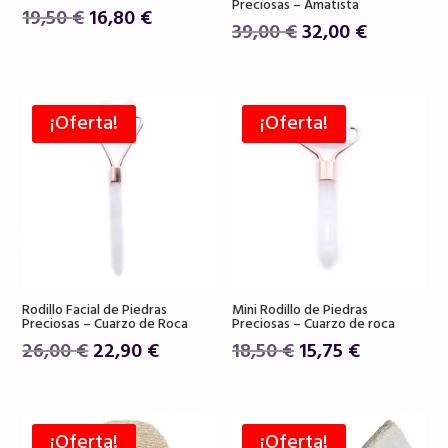
Preciosas – Amatista
El
El
19,50
€
16,80
€
El
El
39,00
€
32,00
€
precio
precio
precio
precio
original
actual
original
actual
era:
es:
era:
es:
19,50 €.
16,80 €.
¡Oferta!
¡Oferta!
39,00 €.
32,00 €.
Rodillo Facial de Piedras
Mini Rodillo de Piedras
Preciosas – Cuarzo de Roca
Preciosas – Cuarzo de roca
El
El
El
El
26,00
€
22,90
€
18,50
€
15,75
€
precio
precio
precio
precio
original
actual
original
actual
era:
es:
era:
es:
¡Oferta!
¡Oferta!