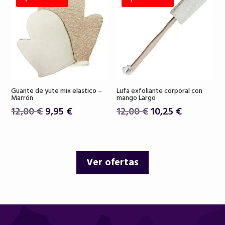
26,00 €.
22,90 €.
18,50 €.
15,75 €.
Guante de yute mix elastico –
Lufa exfoliante corporal con
Marrón
mango Largo
El
El
El
El
12,00
€
9,95
€
12,00
€
10,25
€
precio
precio
precio
precio
original
actual
original
actual
era:
es:
era:
es:
Ver ofertas
12,00 €.
9,95 €.
12,00 €.
10,25 €.