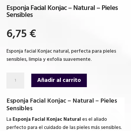
Esponja Facial Konjac – Natural – Pieles
Sensibles
6,75
€
Esponja facial Konjac natural, perfecta para pieles
sensibles, limpia y exfolia suavemente.
Esponja
Añadir al carrito
Facial
Konjac
Esponja Facial Konjac – Natural – Pieles
-
Sensibles
Natural
-
La
Esponja Facial Konjac Natural
es el aliado
Pieles
perfecto para el cuidado de las pieles más sensibles.