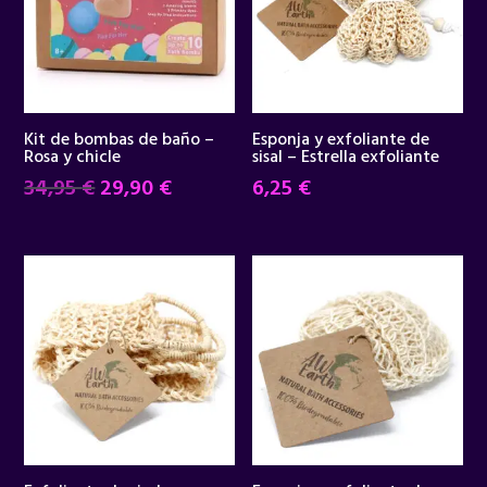
Kit de bombas de baño –
Esponja y exfoliante de
Rosa y chicle
sisal – Estrella exfoliante
El
El
34,95
€
29,90
€
6,25
€
precio
precio
original
actual
era:
es:
34,95 €.
29,90 €.