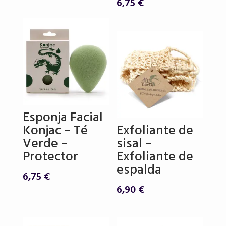
6,75
€
Esponja Facial
Konjac – Té
Exfoliante de
Verde –
sisal –
Protector
Exfoliante de
espalda
6,75
€
6,90
€