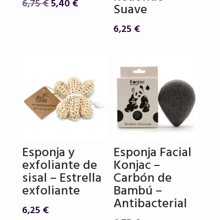
El
El
6,75
€
5,40
€
Suave
precio
precio
original
actual
6,25
€
era:
es:
6,75 €.
5,40 €.
Esponja y
Esponja Facial
exfoliante de
Konjac –
sisal – Estrella
Carbón de
exfoliante
Bambú –
Antibacterial
6,25
€