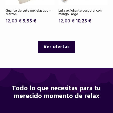
Guante de yute mix elastico –
Lufa exfoliante corporal con
Marrón
mango Largo
El
El
El
El
12,00
€
9,95
€
12,00
€
10,25
€
precio
precio
precio
precio
original
actual
original
actual
era:
es:
era:
es:
Ver ofertas
12,00 €.
9,95 €.
12,00 €.
10,25 €.
Todo lo que necesitas para tu
merecido momento de relax