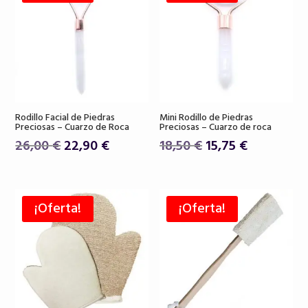
Rodillo Facial de Piedras
Mini Rodillo de Piedras
Preciosas – Cuarzo de Roca
Preciosas – Cuarzo de roca
El
El
El
El
26,00
€
22,90
€
18,50
€
15,75
€
precio
precio
precio
precio
original
actual
original
actual
era:
es:
era:
es:
¡Oferta!
¡Oferta!
26,00 €.
22,90 €.
18,50 €.
15,75 €.