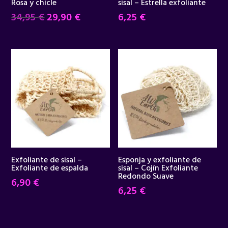
Rosa y chicle
sisal – Estrella exfoliante
El
El
34,95
€
29,90
€
6,25
€
precio
precio
original
actual
era:
es:
34,95 €.
29,90 €.
Exfoliante de sisal –
Esponja y exfoliante de
Exfoliante de espalda
sisal – Cojín Exfoliante
Redondo Suave
6,90
€
6,25
€