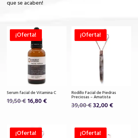
que se acaben!
¡Oferta!
¡Oferta!
Serum facial de Vitamina C
Rodillo Facial de Piedras
Preciosas – Amatista
El
El
19,50
€
16,80
€
El
El
39,00
€
32,00
€
precio
precio
precio
precio
original
actual
original
actual
era:
es:
era:
es:
19,50 €.
16,80 €.
¡Oferta!
¡Oferta!
39,00 €.
32,00 €.