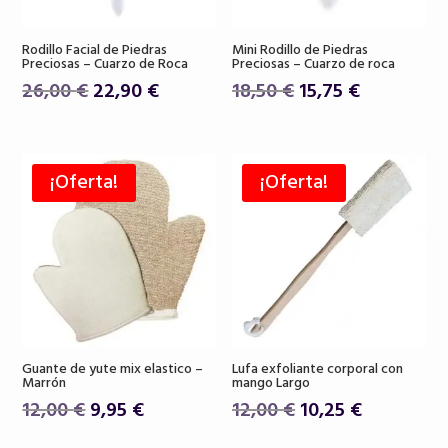
Rodillo Facial de Piedras
Mini Rodillo de Piedras
Preciosas – Cuarzo de Roca
Preciosas – Cuarzo de roca
El
El
El
El
26,00
€
22,90
€
18,50
€
15,75
€
precio
precio
precio
precio
original
actual
original
actual
era:
es:
era:
es:
¡Oferta!
¡Oferta!
26,00 €.
22,90 €.
18,50 €.
15,75 €.
Guante de yute mix elastico –
Lufa exfoliante corporal con
Marrón
mango Largo
El
El
El
El
12,00
€
9,95
€
12,00
€
10,25
€
precio
precio
precio
precio