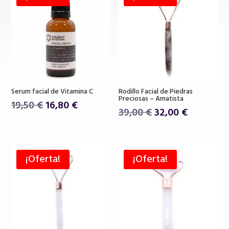
Serum facial de Vitamina C
Rodillo Facial de Piedras
Preciosas – Amatista
El
El
19,50
€
16,80
€
El
El
39,00
€
32,00
€
precio
precio
precio
precio
original
actual
original
actual
era:
es:
era:
es:
19,50 €.
16,80 €.
¡Oferta!
¡Oferta!
39,00 €.
32,00 €.