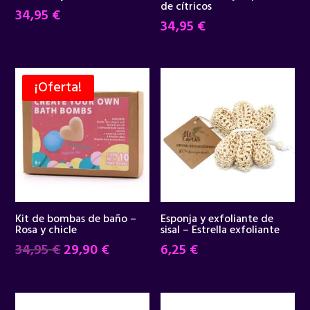
de cítricos
34,95
€
34,95
€
¡Oferta!
Kit de bombas de baño –
Esponja y exfoliante de
Rosa y chicle
sisal – Estrella exfoliante
El
El
34,95
€
29,90
€
6,25
€
precio
precio
original
actual
era:
es: