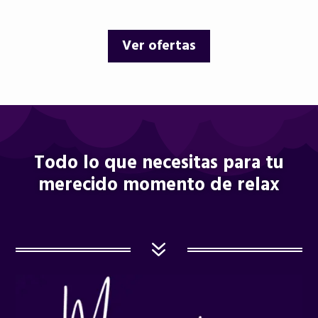
original
actual
original
actual
era:
es:
era:
es:
Ver ofertas
12,00 €.
9,95 €.
12,00 €.
10,25 €.
Todo lo que necesitas para tu
merecido momento de relax
7