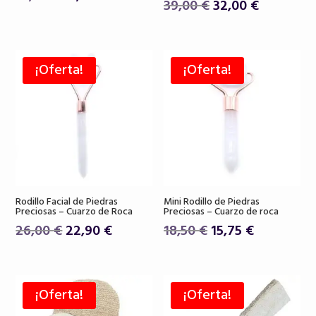
El
El
39,00
€
32,00
€
precio
precio
precio
precio
original
actual
original
actual
era:
es:
era:
es:
19,50 €.
16,80 €.
¡Oferta!
¡Oferta!
39,00 €.
32,00 €.
Rodillo Facial de Piedras
Mini Rodillo de Piedras
Preciosas – Cuarzo de Roca
Preciosas – Cuarzo de roca
El
El
El
El
26,00
€
22,90
€
18,50
€
15,75
€
precio
precio
precio
precio
original
actual
original
actual
era:
es:
era:
es:
¡Oferta!
¡Oferta!
26,00 €.
22,90 €.
18,50 €.
15,75 €.