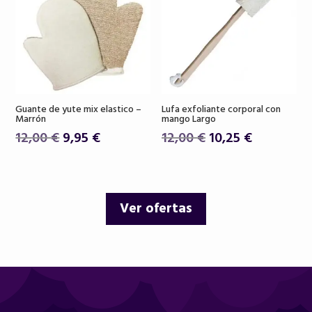
Guante de yute mix elastico –
Lufa exfoliante corporal con
Marrón
mango Largo
El
El
El
El
12,00
€
9,95
€
12,00
€
10,25
€
precio
precio
precio
precio
original
actual
original
actual
era:
es:
era:
es:
Ver ofertas
12,00 €.
9,95 €.
12,00 €.
10,25 €.