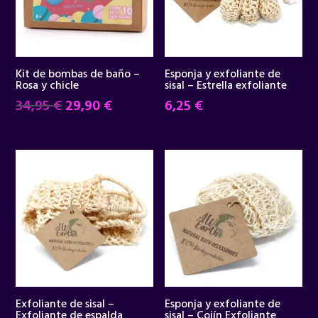
Kit de bombas de baño –
Esponja y exfoliante de
Rosa y chicle
sisal – Estrella exfoliante
El
El
34,95
€
29,90
€
6,25
€
precio
precio
original
actual
era:
es:
34,95 €.
29,90 €.
Exfoliante de sisal –
Esponja y exfoliante de
Exfoliante de espalda
sisal – Cojín Exfoliante