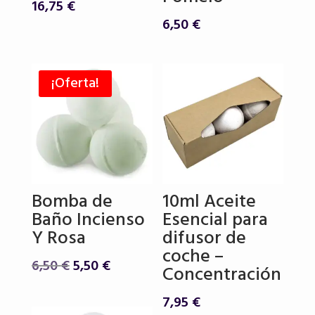
16,75
€
6,50
€
¡Oferta!
Bomba de
10ml Aceite
Baño Incienso
Esencial para
Y Rosa
difusor de
coche –
El
El
6,50
€
5,50
€
Concentración
precio
precio
original
actual
7,95
€