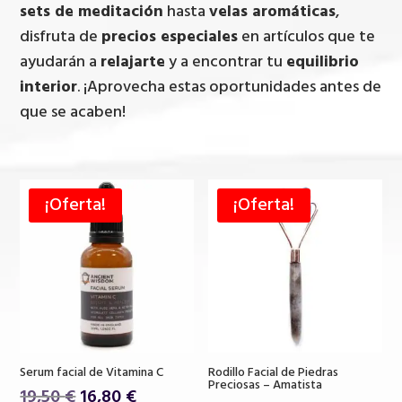
sets de meditación
hasta
velas aromáticas
,
disfruta de
precios especiales
en artículos que te
ayudarán a
relajarte
y a encontrar tu
equilibrio
interior
. ¡Aprovecha estas oportunidades antes de
que se acaben!
¡Oferta!
¡Oferta!
Serum facial de Vitamina C
Rodillo Facial de Piedras
Preciosas – Amatista
El
El
19,50
€
16,80
€