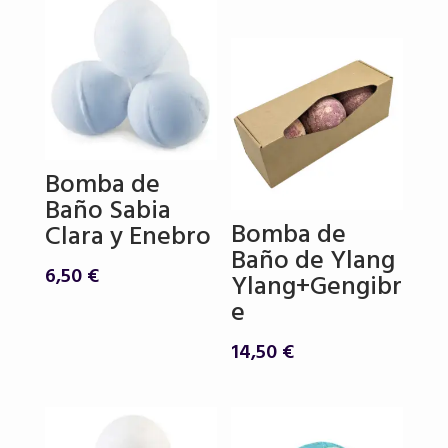
era:
es:
6,50 €.
5,50 €.
Bomba de
Baño Sabia
Bomba de
Clara y Enebro
Baño de Ylang
6,50
€
Ylang+Gengibr
e
14,50
€