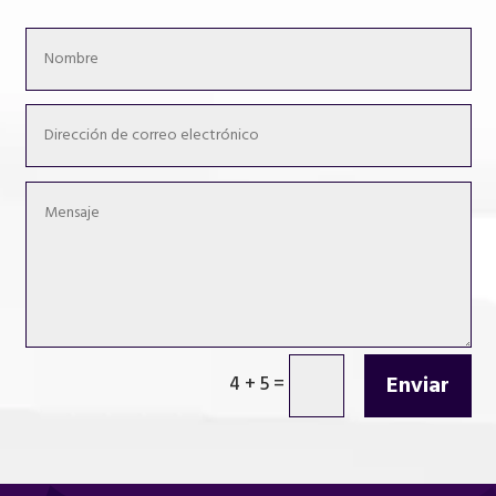
Enviar
4 + 5
=