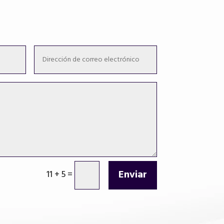
Enviar
11 + 5
=