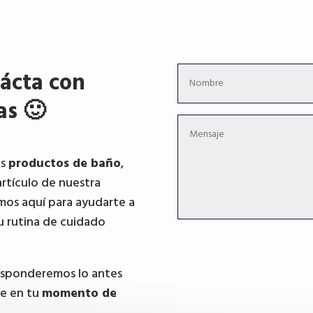
ácta con
as 🙂
os
productos de baño
,
artículo de nuestra
mos aquí para ayudarte a
u rutina de cuidado
responderemos lo antes
te en tu
momento de