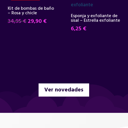
Kit de bombas de baño
– Rosa y chicle
Esponja y exfoliante de
El
El
34,95
€
29,90
€
sisal – Estrella exfoliante
precio
precio
6,25
€
original
actual
era:
es:
34,95 €.
29,90 €.
Ver novedades