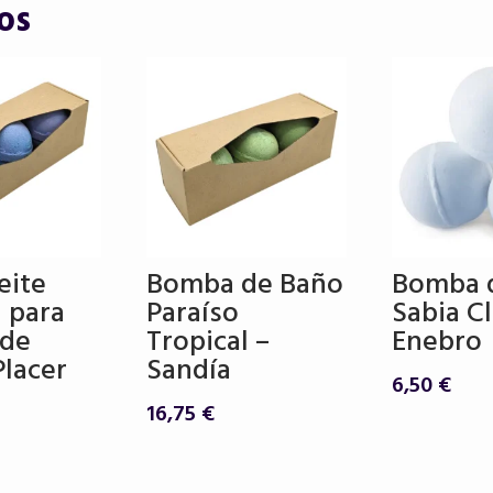
os
eite
Bomba de Baño
Bomba 
l para
Paraíso
Sabia Cl
 de
Tropical –
Enebro
Placer
Sandía
6,50
€
16,75
€