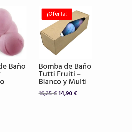
¡Oferta!
de Baño
Bomba de Baño
y
Tutti Fruiti –
to
Blanco y Multi
El
El
16,25
€
14,90
€
precio
precio
original
actual
era:
es:
16,25 €.
14,90 €.