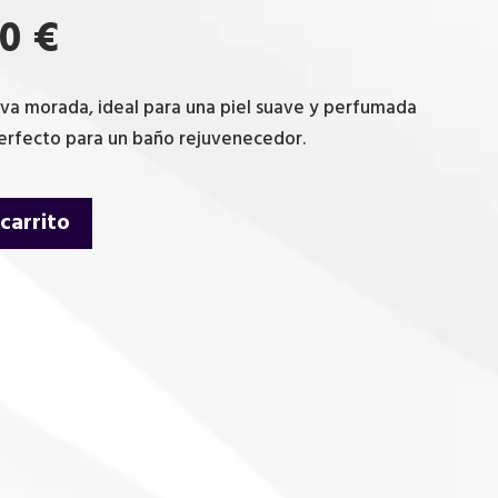
El
90
€
cio
precio
inal
actual
va morada, ideal para una piel suave y perfumada
es:
erfecto para un baño rejuvenecedor.
5 €.
10,90 €.
 carrito