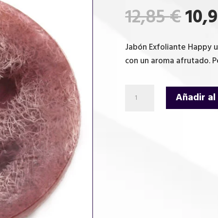
El
12,85
€
10,
pre
orig
Jabón Exfoliante Happy u
era:
con un aroma afrutado. P
12,8
Jabón
Añadir al
Exfoliante
Happy
-
Uva
morada
cantidad