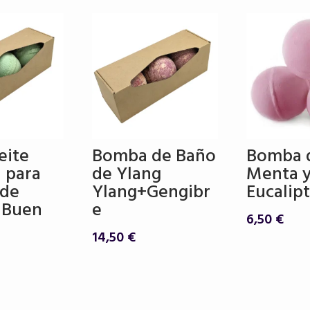
eite
Bomba de Baño
Bomba 
l para
de Ylang
Menta 
 de
Ylang+Gengibr
Eucalip
 Buen
e
6,50
€
14,50
€