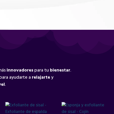
 más
innovadores
para tu
bienestar
.
para ayudarte a
relajarte
y
vel
.