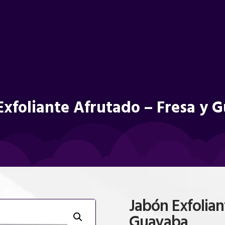
Exfoliante Afrutado – Fresa y 
Jabón Exfolian
Guayaba