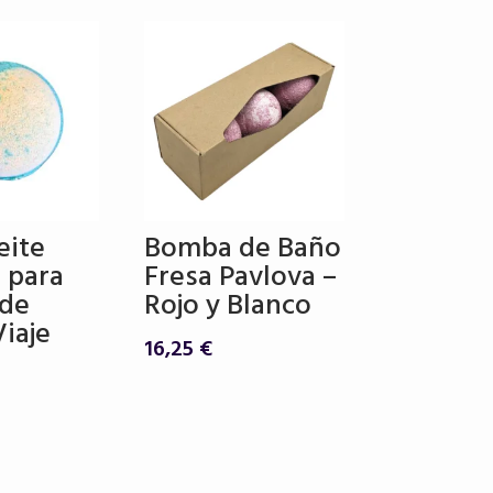
eite
Bomba de Baño
 para
Fresa Pavlova –
 de
Rojo y Blanco
iaje
16,25
€