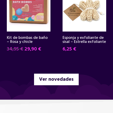
Kit de bombas de baño
Esponja y exfoliante de
– Rosa y chicle
sisal – Estrella exfoliante
El
El
34,95
€
29,90
€
6,25
€
precio
precio
original
actual
era:
es:
34,95 €.
29,90 €.
Ver novedades