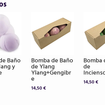
os
de Baño
Bomba de Baño
Bomba 
lang y
de Ylang
de
e
Ylang+Gengibr
Inciens
e
14,50
€
14,50
€