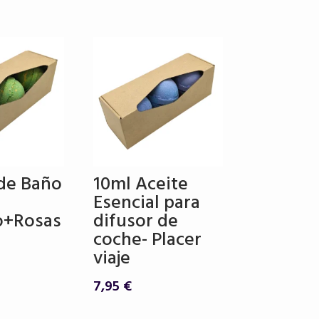
de Baño
10ml Aceite
Esencial para
o+Rosas
difusor de
coche- Placer
viaje
7,95
€