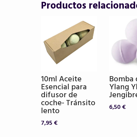
Productos relacionad
10ml Aceite
Bomba 
Esencial para
Ylang Y
difusor de
Jengibr
coche- Tránsito
6,50
€
lento
7,95
€