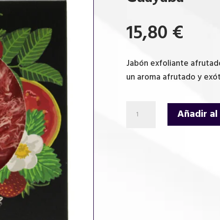
15,80
€
Jabón exfoliante afrutad
un aroma afrutado y exóti
Jabón
Añadir al
Exfoliante
Afrutado
-
Fresa
y
Guayaba
cantidad