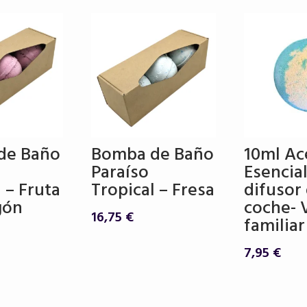
de Baño
Bomba de Baño
10ml Ac
Paraíso
Esencial
 – Fruta
Tropical – Fresa
difusor
gón
coche- V
16,75
€
familiar
7,95
€