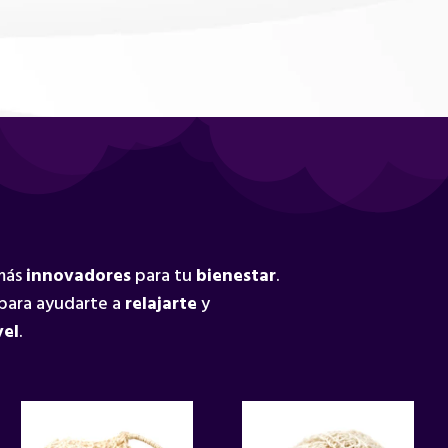
 más
innovadores
para tu
bienestar
.
para ayudarte a
relajarte
y
vel
.