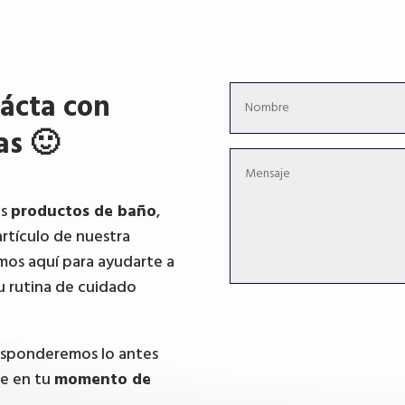
ácta con
as 🙂
os
productos de baño
,
artículo de nuestra
mos aquí para ayudarte a
u rutina de cuidado
responderemos lo antes
te en tu
momento de