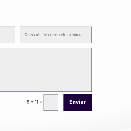
Enviar
8 + 11
=