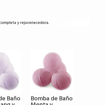
o completa y rejuvenecedora.
de Baño
Bomba de Baño
lang y
Menta y