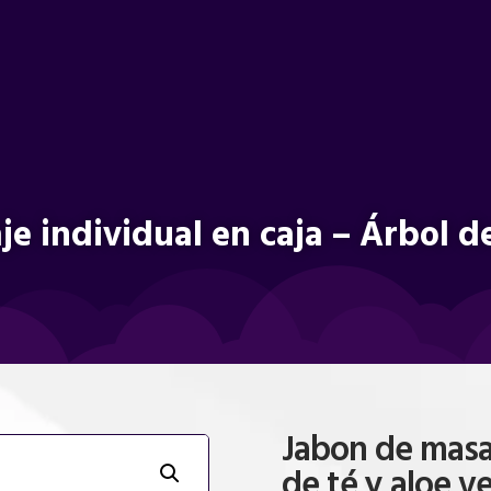
e individual en caja – Árbol de
Jabon de masaj
de té y aloe v