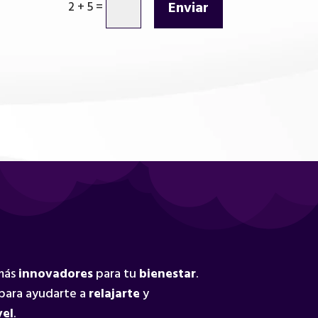
Enviar
2 + 5
=
 más
innovadores
para tu
bienestar
.
para ayudarte a
relajarte
y
vel
.