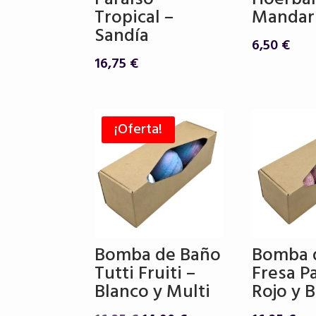
Tropical –
Mandar
Sandía
6,50
€
16,75
€
¡Oferta!
Bomba de Baño
Bomba 
Tutti Fruiti –
Fresa P
Blanco y Multi
Rojo y 