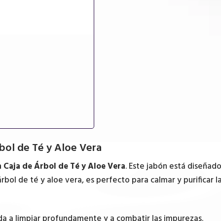
té
y
aloe
vera
cantidad
rbol de Té y Aloe Vera
 Caja de Árbol de Té y Aloe Vera
. Este jabón está diseñad
ol de té y aloe vera, es perfecto para calmar y purificar la
da a limpiar profundamente y a combatir las impurezas.