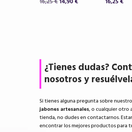
El
El
16,25
€
14,90
€
16,25
€
precio
precio
original
actual
era:
es:
16,25 €.
14,90 €.
¿Tienes dudas? Cont
nosotros y resuélvel
Si tienes alguna pregunta sobre nuestr
jabones artesanales
, o cualquier otro 
tienda, no dudes en contactarnos. Esta
encontrar los mejores productos para t