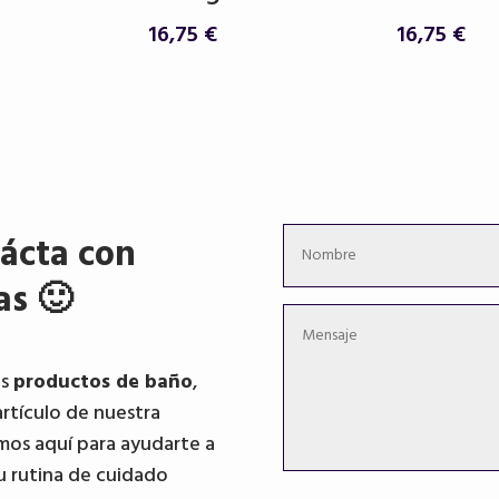
16,75
€
16,75
€
ácta con
as 🙂
os
productos de baño
,
artículo de nuestra
mos aquí para ayudarte a
u rutina de cuidado