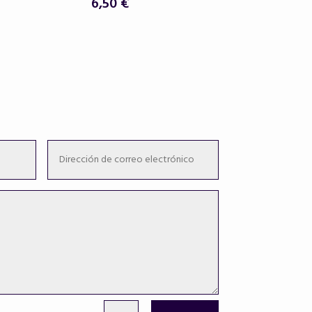
6,50
€