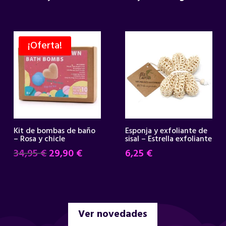
¡Oferta!
Kit de bombas de baño
Esponja y exfoliante de
– Rosa y chicle
sisal – Estrella exfoliante
El
El
34,95
€
29,90
€
6,25
€
precio
precio
original
actual
era:
es:
34,95 €.
29,90 €.
Ver novedades