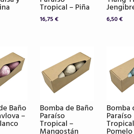
ina
Tropical – Piña
Jengibr
16,75
€
6,50
€
de Baño
Bomba de Baño
Bomba 
avlova –
Paraíso
Paraíso
Blanco
Tropical –
Tropical
Mangostán
Pomelo