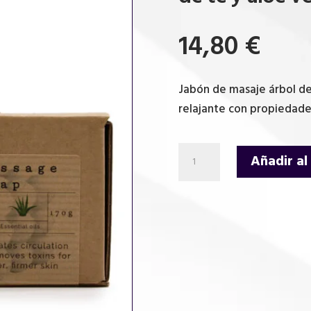
14,80
€
Jabón de masaje árbol de 
relajante con propiedade
Jabon
Añadir al
de
masaje
individual
en
caja
-
Árbol
de