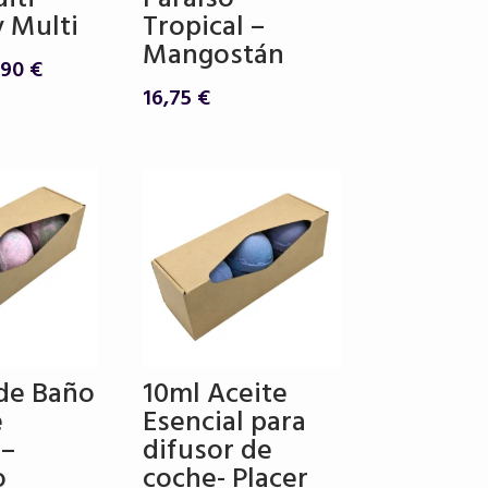
y Multi
Tropical –
Mangostán
El
,90
€
ecio
precio
16,75
€
ginal
actual
:
es:
25 €.
14,90 €.
de Baño
10ml Aceite
e
Esencial para
 –
difusor de
o
coche- Placer