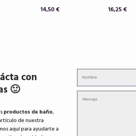
14,50
€
16,25
€
ácta con
as 🙂
os
productos de baño
,
artículo de nuestra
mos aquí para ayudarte a