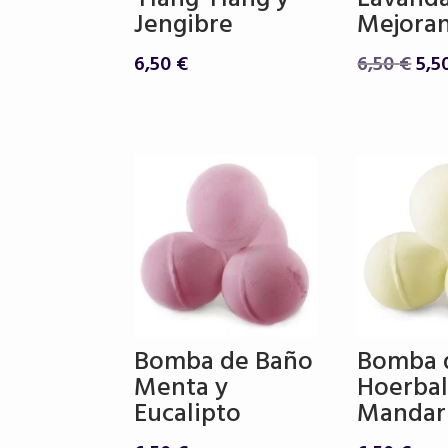
Jengibre
Mejora
El
6,50
€
6,50
€
5,5
pre
ori
era:
6,5
Bomba de Baño
Bomba 
Menta y
Hoerbal
Eucalipto
Mandar