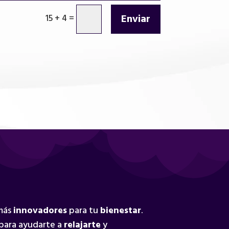
Enviar
15 + 4
=
 más
innovadores
para tu
bienestar
.
para ayudarte a
relajarte
y