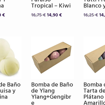
na
Tropical – Kiwi
Blanco 
El
El
El
El
0
€
16,75
€
14,90
€
16,25
€
14
cio
precio
precio
precio
pr
ginal
actual
original
actual
ori
es:
era:
es:
era
0 €.
5,50 €.
16,75 €.
14,90 €.
16,
de Baño
Bomba de Baño
Bomba 
uisa y
de Ylang
Tarta d
ina
Ylang+Gengibr
Plátano
e
Amarill