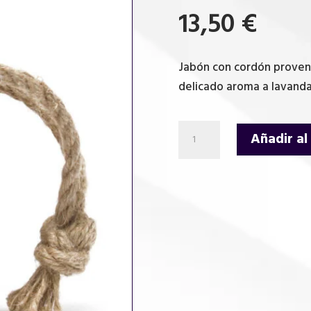
13,50
€
Jabón con cordón provenz
delicado aroma a lavanda
Jabón
Añadir al
con
Cordón
-
Provenzal
cantidad