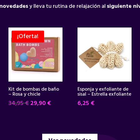
 novedades
y lleva tu rutina de relajación al
siguiente ni
¡Oferta!
Kit de bombas de baño
Esponja y exfoliante de
– Rosa y chicle
sisal – Estrella exfoliante
El
El
34,95
€
29,90
€
6,25
€
precio
precio
original
actual
era:
es:
34,95 €.
29,90 €.