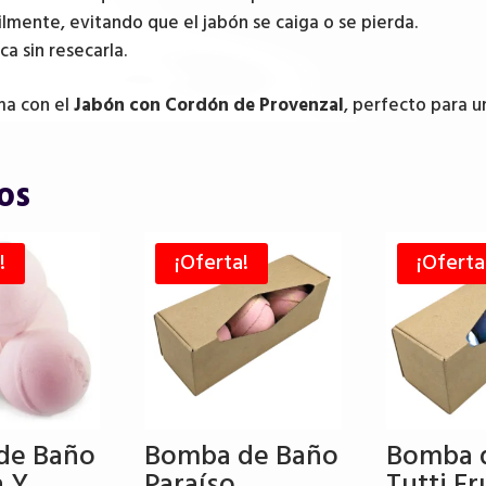
ilmente, evitando que el jabón se caiga o se pierda.
ca sin resecarla.
ma con el
Jabón con Cordón de Provenzal
, perfecto para u
os
!
¡Oferta!
¡Oferta
de Baño
Bomba de Baño
Bomba 
a Y
Paraíso
Tutti Fru