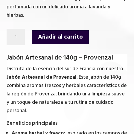
perfumada con un delicado aroma a lavanda y
hierbas.
Jabón
Añadir al carrito
Artesanal
de
Jabón Artesanal de 140g – Provenzal
140g
-
Disfruta de la esencia del sur de Francia con nuestro
Provenzal
Jabón Artesanal de Provenzal
. Este jabón de 140g
cantidad
combina aromas frescos y herbales característicos de
la región de Provenza, brindando una limpieza suave
y un toque de naturaleza a tu rutina de cuidado
personal.
Beneficios principales
Aroma herbal y fresco:
Inspirado en los campos de