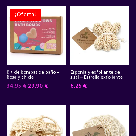
¡Oferta!
Kit de bombas de baño –
Esponja y exfoliante de
Rosa y chicle
sisal – Estrella exfoliante
El
El
34,95
€
29,90
€
6,25
€
precio
precio
original
actual
era:
es:
34,95 €.
29,90 €.