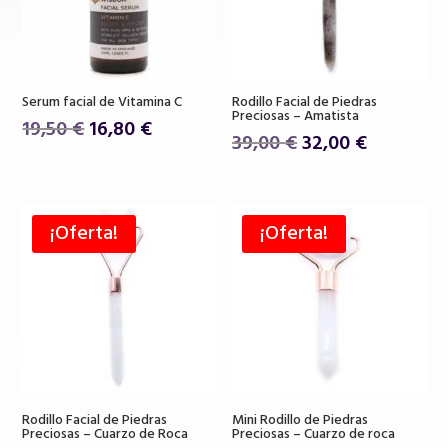
Serum facial de Vitamina C
Rodillo Facial de Piedras
Preciosas – Amatista
El
El
19,50
€
16,80
€
El
El
39,00
€
32,00
€
precio
precio
precio
precio
original
actual
original
actual
era:
es:
era:
es:
19,50 €.
16,80 €.
¡Oferta!
¡Oferta!
39,00 €.
32,00 €.
Rodillo Facial de Piedras
Mini Rodillo de Piedras
Preciosas – Cuarzo de Roca
Preciosas – Cuarzo de roca