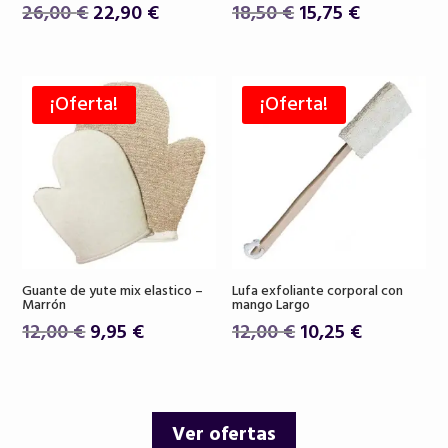
El
El
El
El
26,00
€
22,90
€
18,50
€
15,75
€
precio
precio
precio
precio
original
actual
original
actual
era:
es:
era:
es:
¡Oferta!
¡Oferta!
26,00 €.
22,90 €.
18,50 €.
15,75 €.
Guante de yute mix elastico –
Lufa exfoliante corporal con
Marrón
mango Largo
El
El
El
El
12,00
€
9,95
€
12,00
€
10,25
€
precio
precio
precio
precio
original
actual
original
actual
era:
es:
era:
es:
Ver ofertas
12,00 €.
9,95 €.
12,00 €.
10,25 €.