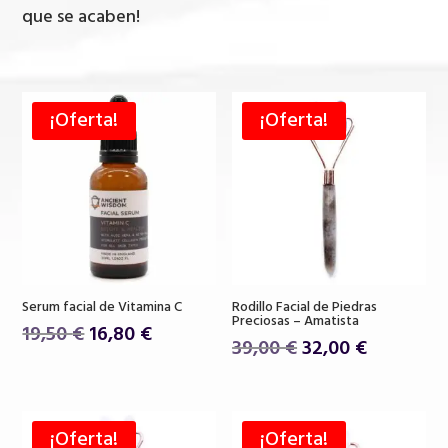
que se acaben!
¡Oferta!
¡Oferta!
Serum facial de Vitamina C
Rodillo Facial de Piedras
Preciosas – Amatista
El
El
19,50
€
16,80
€
El
El
39,00
€
32,00
€
precio
precio
precio
precio
original
actual
original
actual
era:
es:
era:
es:
19,50 €.
16,80 €.
¡Oferta!
¡Oferta!