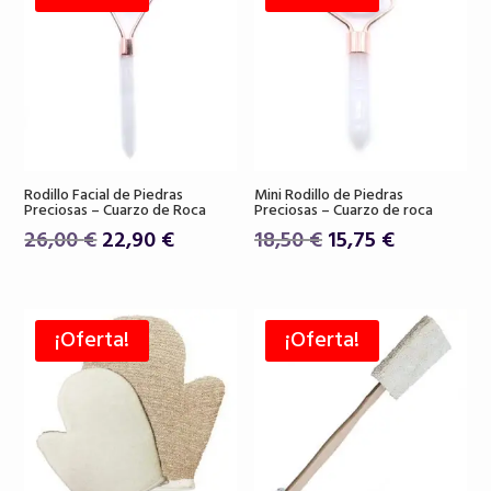
39,00 €.
32,00 €.
Rodillo Facial de Piedras
Mini Rodillo de Piedras
Preciosas – Cuarzo de Roca
Preciosas – Cuarzo de roca
El
El
El
El
26,00
€
22,90
€
18,50
€
15,75
€
precio
precio
precio
precio
original
actual
original
actual
era:
es:
era:
es:
¡Oferta!
¡Oferta!
26,00 €.
22,90 €.
18,50 €.
15,75 €.