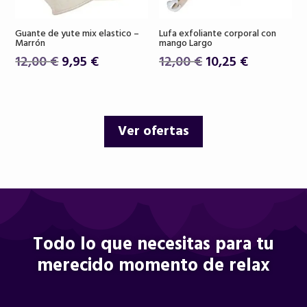
Guante de yute mix elastico –
Lufa exfoliante corporal con
Marrón
mango Largo
El
El
El
El
12,00
€
9,95
€
12,00
€
10,25
€
precio
precio
precio
precio
original
actual
original
actual
era:
es:
era:
es:
Ver ofertas
12,00 €.
9,95 €.
12,00 €.
10,25 €.
Todo lo que necesitas para tu
merecido momento de relax