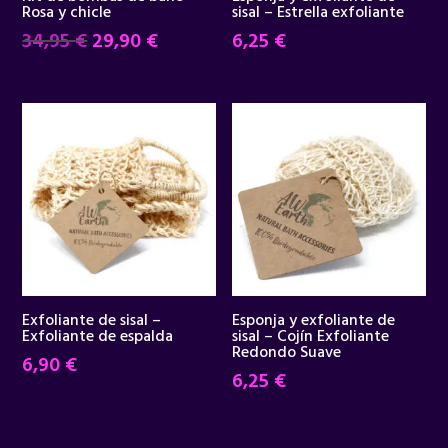
Rosa y chicle
sisal – Estrella exfoliante
El
El
34,95
€
29,90
€
6,25
€
precio
precio
original
actual
era:
es:
34,95 €.
29,90 €.
Exfoliante de sisal –
Esponja y exfoliante de
Exfoliante de espalda
sisal – Cojín Exfoliante
Redondo Suave
6,90
€
6,25
€