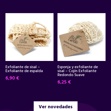
precio
precio
original
actual
era:
es:
34,95 €.
29,90 €.
Exfoliante de sisal –
Esponja y exfoliante de
Exfoliante de espalda
sisal – Cojín Exfoliante
Redondo Suave
6,90
€
6,25
€
Ver novedades