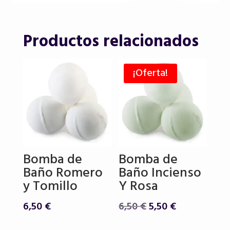
Productos relacionados
¡Oferta!
Bomba de
Bomba de
Baño Romero
Baño Incienso
y Tomillo
Y Rosa
El
El
6,50
€
6,50
€
5,50
€
precio
precio