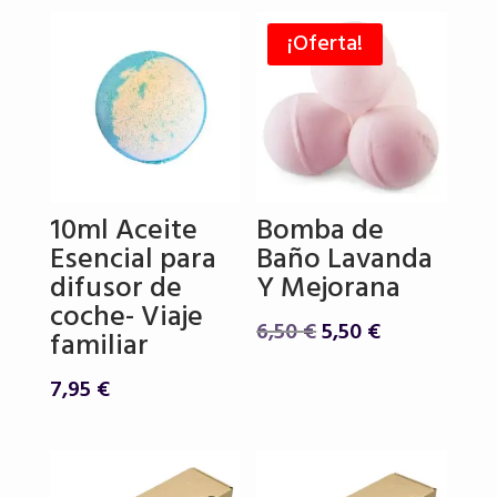
original
actual
era:
es:
¡Oferta!
6,50 €.
5,50 €.
10ml Aceite
Bomba de
Esencial para
Baño Lavanda
difusor de
Y Mejorana
coche- Viaje
El
El
6,50
€
5,50
€
familiar
precio
precio
original
actual
7,95
€
era:
es:
6,50 €.
5,50 €.