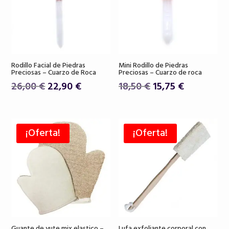
Rodillo Facial de Piedras
Mini Rodillo de Piedras
Preciosas – Cuarzo de Roca
Preciosas – Cuarzo de roca
El
El
El
El
26,00
€
22,90
€
18,50
€
15,75
€
precio
precio
precio
precio
original
actual
original
actual
era:
es:
era:
es:
¡Oferta!
¡Oferta!
26,00 €.
22,90 €.
18,50 €.
15,75 €.
Guante de yute mix elastico –
Lufa exfoliante corporal con