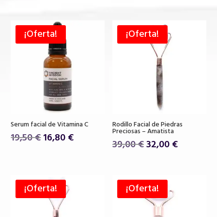
¡Oferta!
¡Oferta!
Serum facial de Vitamina C
Rodillo Facial de Piedras
Preciosas – Amatista
El
El
19,50
€
16,80
€
El
El
39,00
€
32,00
€
precio
precio
precio
precio
original
actual
original
actual
era:
es:
era:
es:
19,50 €.
16,80 €.
¡Oferta!
¡Oferta!
39,00 €.
32,00 €.