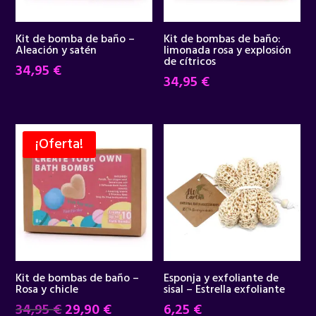
Kit de bomba de baño –
Kit de bombas de baño:
Aleación y satén
limonada rosa y explosión
de cítricos
34,95
€
34,95
€
¡Oferta!
Kit de bombas de baño –
Esponja y exfoliante de
Rosa y chicle
sisal – Estrella exfoliante
El
El
34,95
€
29,90
€
6,25
€