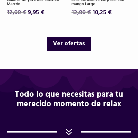
Marrón
mango Largo
El
El
El
El
12,00
€
9,95
€
12,00
€
10,25
€
precio
precio
precio
precio
original
actual
original
actual
era:
es:
era:
es:
Ver ofertas
12,00 €.
9,95 €.
12,00 €.
10,25 €.
Todo lo que necesitas para tu
merecido momento de relax
7