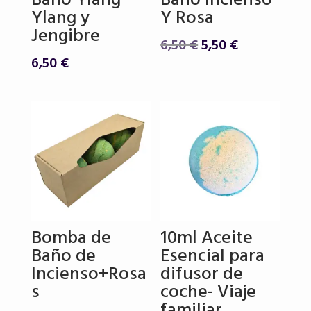
Baño Ylang
Baño Incienso
Ylang y
Y Rosa
Jengibre
El
El
6,50
€
5,50
€
precio
precio
6,50
€
original
actual
era:
es:
6,50 €.
5,50 €.
Bomba de
10ml Aceite
Baño de
Esencial para
Incienso+Rosa
difusor de
s
coche- Viaje
familiar