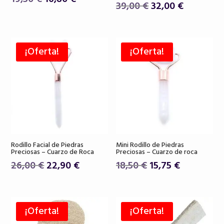
El
El
39,00
€
32,00
€
precio
precio
precio
precio
original
actual
original
actual
era:
es:
era:
es:
19,50 €.
16,80 €.
¡Oferta!
¡Oferta!
39,00 €.
32,00 €.
Rodillo Facial de Piedras
Mini Rodillo de Piedras
Preciosas – Cuarzo de Roca
Preciosas – Cuarzo de roca
El
El
El
El
26,00
€
22,90
€
18,50
€
15,75
€
precio
precio
precio
precio
original
actual
original
actual
era:
es:
era:
es:
¡Oferta!
¡Oferta!
26,00 €.
22,90 €.
18,50 €.
15,75 €.