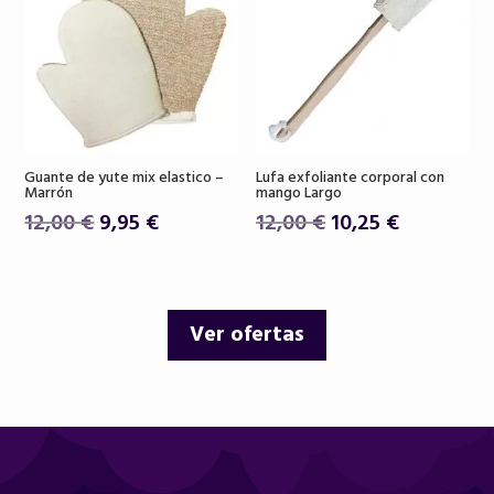
Guante de yute mix elastico –
Lufa exfoliante corporal con
Marrón
mango Largo
El
El
El
El
12,00
€
9,95
€
12,00
€
10,25
€
precio
precio
precio
precio
original
actual
original
actual
era:
es:
era:
es:
Ver ofertas
12,00 €.
9,95 €.
12,00 €.
10,25 €.