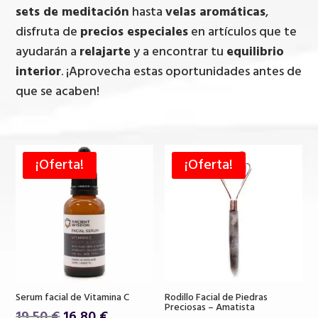
sets de meditación
hasta
velas aromáticas
,
disfruta de
precios especiales
en artículos que te
ayudarán a
relajarte
y a encontrar tu
equilibrio
interior
. ¡Aprovecha estas oportunidades antes de
que se acaben!
¡Oferta!
¡Oferta!
Serum facial de Vitamina C
Rodillo Facial de Piedras
Preciosas – Amatista
El
El
19,50
€
16,80
€