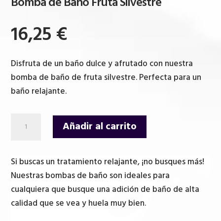
Bomba de Baño Fruta Silvestre
16,25
€
Disfruta de un baño dulce y afrutado con nuestra
bomba de baño de fruta silvestre. Perfecta para un
baño relajante.
Bomba
Añadir al carrito
de
Baño
Fruta
Si buscas un tratamiento relajante, ¡no busques más!
Silvestre
Nuestras bombas de baño son ideales para
cantidad
cualquiera que busque una adición de baño de alta
calidad que se vea y huela muy bien.