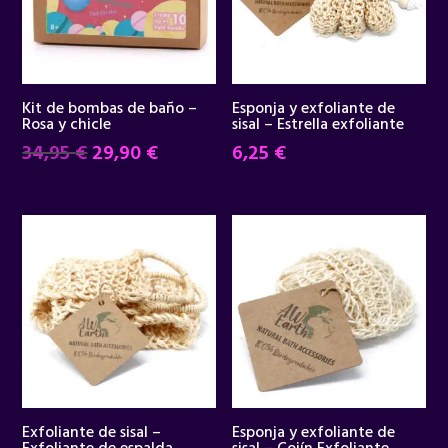
Kit de bombas de baño –
Esponja y exfoliante de
Rosa y chicle
sisal – Estrella exfoliante
El
El
34,95
€
29,90
€
6,25
€
precio
precio
original
actual
era:
es:
34,95 €.
29,90 €.
Exfoliante de sisal –
Esponja y exfoliante de