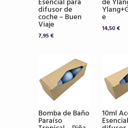
Esencial para
de Ylan
difusor de
Ylang+
coche – Buen
e
Viaje
14,50
€
7,95
€
Bomba de Baño
10ml Ac
Paraíso
Esencia