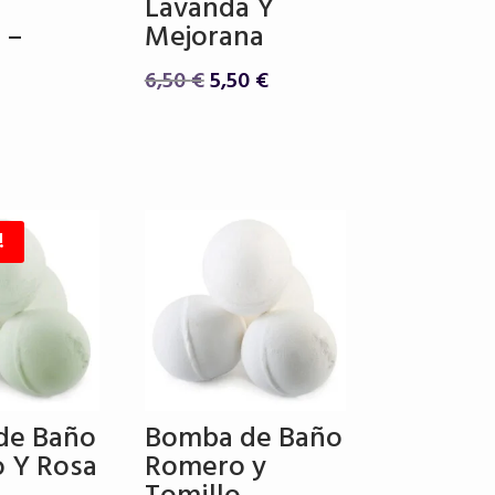
Lavanda Y
 –
Mejorana
El
El
6,50
€
5,50
€
precio
precio
original
actual
era:
es:
6,50 €.
5,50 €.
!
de Baño
Bomba de Baño
o Y Rosa
Romero y