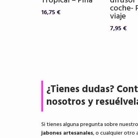
Tropical – Piña
difusor
coche- 
16,75
€
viaje
7,95
€
¿Tienes dudas? Cont
nosotros y resuélvel
Si tienes alguna pregunta sobre nuestr
jabones artesanales
, o cualquier otro 