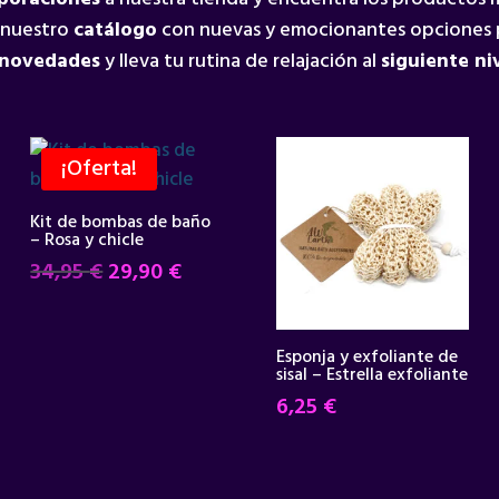
 nuestro
catálogo
con nuevas y emocionantes opciones 
 novedades
y lleva tu rutina de relajación al
siguiente ni
¡Oferta!
Kit de bombas de baño
– Rosa y chicle
El
El
34,95
€
29,90
€
precio
precio
original
actual
era:
es:
Esponja y exfoliante de
sisal – Estrella exfoliante
34,95 €.
29,90 €.
6,25
€