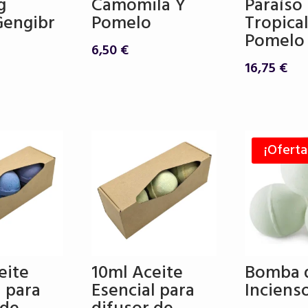
g
Camomila Y
Paraíso
Gengibr
Pomelo
Tropical
Pomelo
6,50
€
16,75
€
¡Oferta
eite
10ml Aceite
Bomba 
l para
Esencial para
Inciens