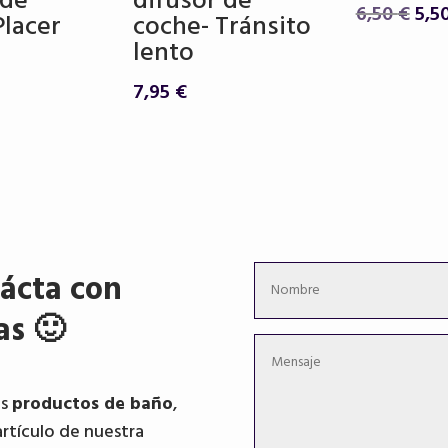
 de
difusor de
El
6,50
€
5,5
Placer
coche- Tránsito
pre
lento
orig
era:
7,95
€
6,50
ácta con
as 🙂
os
productos de baño
,
artículo de nuestra