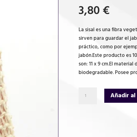
3,80
€
La sisal es una fibra vege
sirven para guardar el jab
práctico, como por ejempl
jabón.Este producto es 
son: 11 x 9 cm.El material
biodegradable. Posee pro
Bolsa
Añadir al
de
jabón
natural
-
Sisal