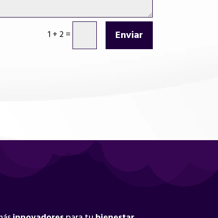
Enviar
1 + 2
=
 más
innovadores
para tu
bienestar
.