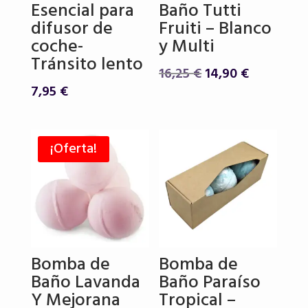
Esencial para
Baño Tutti
difusor de
Fruiti – Blanco
coche-
y Multi
Tránsito lento
El
El
16,25
€
14,90
€
precio
precio
7,95
€
original
actual
era:
es:
16,25 €.
14,90 €.
¡Oferta!
Bomba de
Bomba de
Baño Lavanda
Baño Paraíso
Y Mejorana
Tropical –