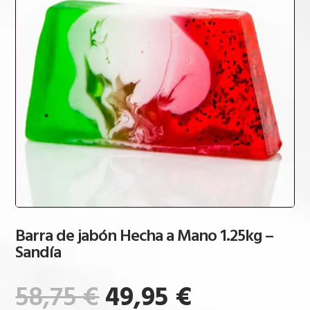
Barra de jabón Hecha a Mano 1.25kg –
Sandía
El
El
58,75
€
49,95
€