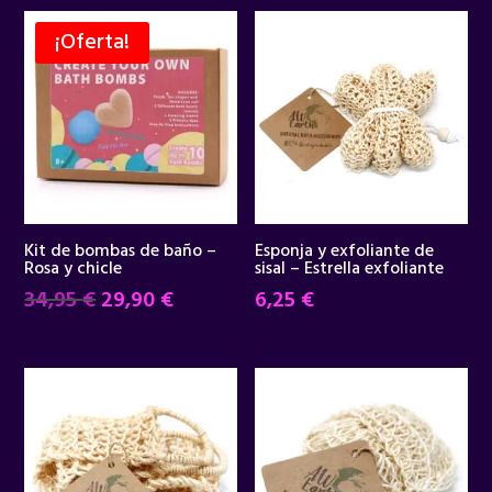
¡Oferta!
Kit de bombas de baño –
Esponja y exfoliante de
Rosa y chicle
sisal – Estrella exfoliante
El
El
34,95
€
29,90
€
6,25
€
precio
precio
original
actual
era:
es:
34,95 €.
29,90 €.