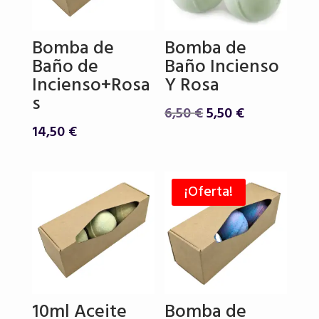
Bomba de
Bomba de
Baño de
Baño Incienso
Incienso+Rosa
Y Rosa
s
El
El
6,50
€
5,50
€
precio
precio
14,50
€
original
actual
era:
es:
6,50 €.
5,50 €.
¡Oferta!
10ml Aceite
Bomba de