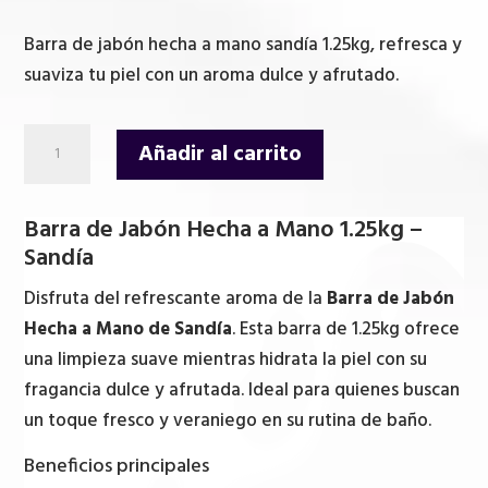
precio
precio
original
actual
Barra de jabón hecha a mano sandía 1.25kg, refresca y
era:
es:
suaviza tu piel con un aroma dulce y afrutado.
58,75 €.
49,95 €.
Barra
Añadir al carrito
de
jabón
Barra de Jabón Hecha a Mano 1.25kg –
Hecha
Sandía
a
Mano
Disfruta del refrescante aroma de la
Barra de Jabón
1.25kg
Hecha a Mano de Sandía
. Esta barra de 1.25kg ofrece
-
una limpieza suave mientras hidrata la piel con su
Sandía
fragancia dulce y afrutada. Ideal para quienes buscan
cantidad
un toque fresco y veraniego en su rutina de baño.
Beneficios principales