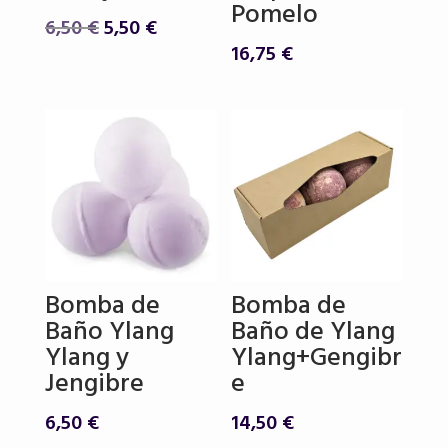
Pomelo
El
El
6,50
€
5,50
€
precio
precio
16,75
€
original
actual
era:
es:
6,50 €.
5,50 €.
Bomba de
Bomba de
Baño Ylang
Baño de Ylang
Ylang y
Ylang+Gengibr
Jengibre
e
6,50
€
14,50
€