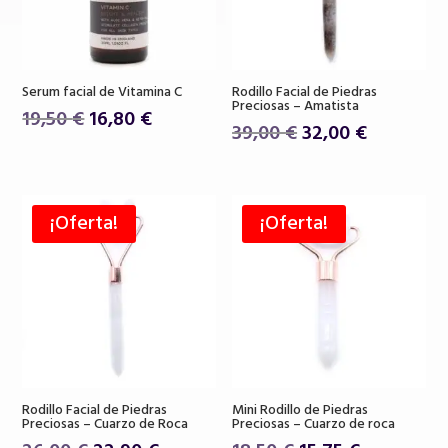
Serum facial de Vitamina C
Rodillo Facial de Piedras
Preciosas – Amatista
El
El
19,50
€
16,80
€
El
El
39,00
€
32,00
€
precio
precio
precio
precio
original
actual
original
actual
era:
es:
era:
es:
19,50 €.
16,80 €.
¡Oferta!
¡Oferta!
39,00 €.
32,00 €.
Rodillo Facial de Piedras
Mini Rodillo de Piedras
Preciosas – Cuarzo de Roca
Preciosas – Cuarzo de roca