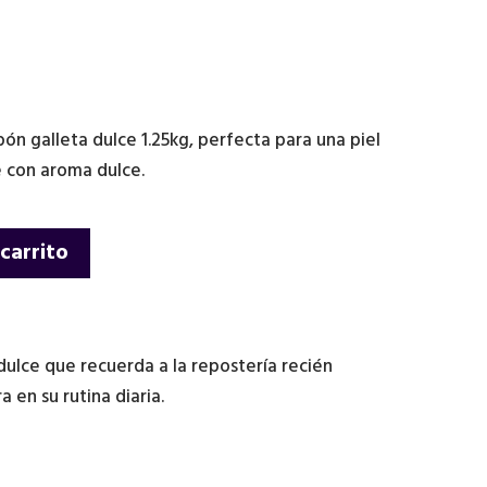
bón galleta dulce 1.25kg, perfecta para una piel
e con aroma dulce.
 carrito
dulce que recuerda a la repostería recién
 en su rutina diaria.