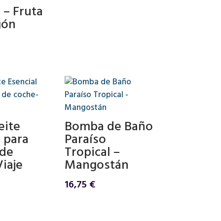
era:
es:
 – Fruta
6,50 €.
5,50 €.
gón
eite
Bomba de Baño
 para
Paraíso
 de
Tropical –
iaje
Mangostán
16,75
€