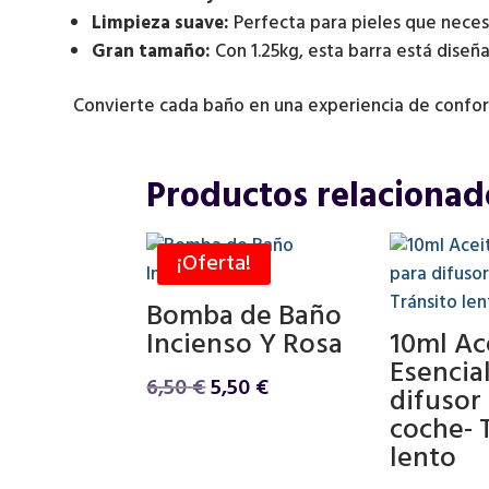
Limpieza suave:
Perfecta para pieles que necesi
Gran tamaño:
Con 1.25kg, esta barra está diseñ
Convierte cada baño en una experiencia de confor
Productos relacionad
¡Oferta!
Bomba de Baño
Incienso Y Rosa
10ml Ac
Esencia
El
El
6,50
€
5,50
€
difusor
precio
precio
coche- 
original
actual
lento
era:
es: