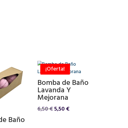
¡Oferta!
Bomba de Baño
Lavanda Y
Mejorana
El
El
6,50
€
5,50
€
precio
precio
de Baño
original
actual