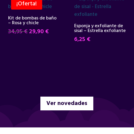
¡Oferta!
Kit de bombas de baño
– Rosa y chicle
Esponja y exfoliante de
El
El
34,95
€
29,90
€
sisal – Estrella exfoliante
precio
precio
6,25
€
original
actual
era:
es:
34,95 €.
29,90 €.
Ver novedades