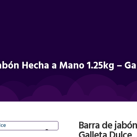
abón Hecha a Mano 1.25kg – Ga
Barra de jabó
Galleta Dulce