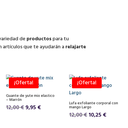
 variedad de
productos
para tu
 artículos que te ayudarán a
relajarte
¡Oferta!
¡Oferta!
Guante de yute mix elastico
– Marrón
Lufa exfoliante corporal con
El
El
12,00
€
9,95
€
mango Largo
precio
precio
El
El
12,00
€
10,25
€
original
actual
precio
precio