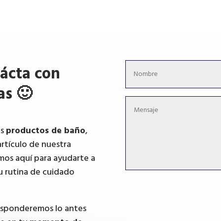
ácta con
as 🙂
os
productos de baño
,
artículo de nuestra
mos aquí para ayudarte a
u rutina de cuidado
responderemos lo antes