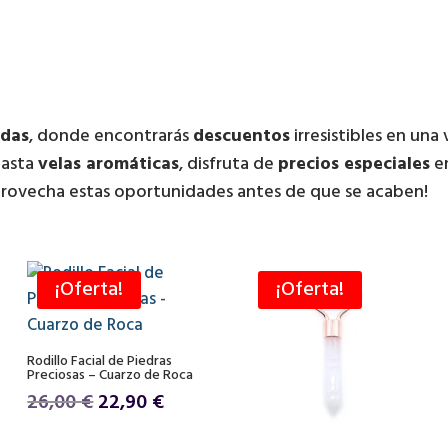
adas
, donde encontrarás
descuentos
irresistibles en una
asta
velas aromáticas
, disfruta de
precios especiales
en
Aprovecha estas oportunidades antes de que se acaben!
¡Oferta!
¡Oferta!
Rodillo Facial de Piedras
Preciosas – Cuarzo de Roca
El
El
26,00
€
22,90
€
precio
precio