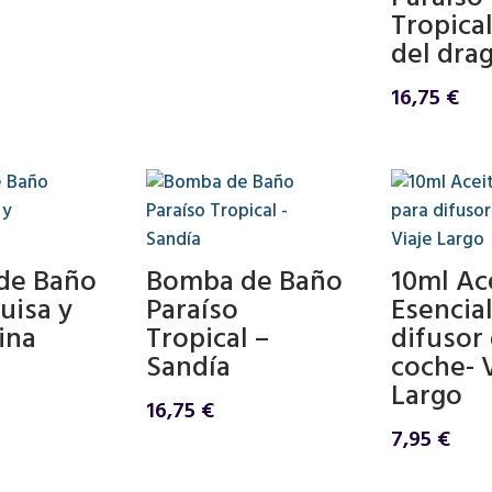
Tropical
del dra
16,75
€
de Baño
Bomba de Baño
10ml Ac
uisa y
Paraíso
Esencial
ina
Tropical –
difusor
Sandía
coche- V
Largo
16,75
€
7,95
€