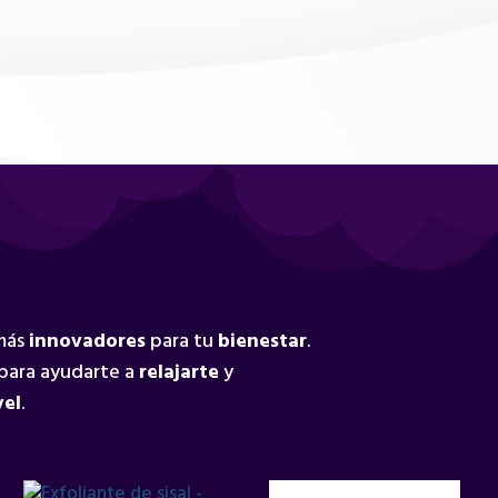
 más
innovadores
para tu
bienestar
.
para ayudarte a
relajarte
y
vel
.