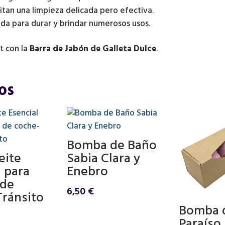
tan una limpieza delicada pero efectiva.
Dulce
ada para durar y brindar numerosos usos.
cantidad
t con la
Barra de Jabón de Galleta Dulce
.
os
Bomba de Baño
eite
Sabia Clara y
l para
Enebro
 de
6,50
€
Tránsito
Bomba 
Paraíso