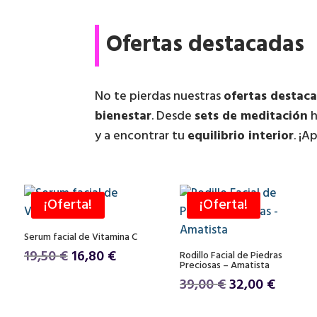
Ofertas destacadas
No te pierdas nuestras
ofertas destac
bienestar
. Desde
sets de meditación
h
y a encontrar tu
equilibrio interior
. ¡
¡Oferta!
¡Oferta!
Serum facial de Vitamina C
El
El
19,50
€
16,80
€
Rodillo Facial de Piedras
Preciosas – Amatista
precio
precio
El
El
39,00
€
32,00
€
original
actual
precio
precio
era:
es: