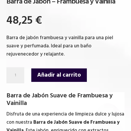
Barra de Jabon – Frambuesa y Vainilla
48,25
€
Barra de jabón frambuesa y vainilla para una piel
suave y perfumada. Ideal para un baño
rejuvenecedor y relajante.
Barra
Añadir al carrito
de
Jabon
Barra de Jabón Suave de Frambuesa y
-
Vainilla
Frambuesa
y
Disfruta de una experiencia de limpieza dulce y lujosa
Vainilla
con nuestra
Barra de Jabón Suave de Frambuesa y
cantidad
Vainilla
. Este jabón, enriquecido con extractos