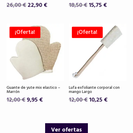
El
El
El
El
26,00
€
22,90
€
18,50
€
15,75
€
precio
precio
precio
precio
original
actual
original
actual
era:
es:
era:
es:
¡Oferta!
¡Oferta!
26,00 €.
22,90 €.
18,50 €.
15,75 €.
Guante de yute mix elastico –
Lufa exfoliante corporal con
Marrón
mango Largo
El
El
El
El
12,00
€
9,95
€
12,00
€
10,25
€
precio
precio
precio
precio
original
actual
original
actual
era:
es:
era:
es:
Ver ofertas
12,00 €.
9,95 €.
12,00 €.
10,25 €.