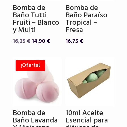
Bomba de
Bomba de
Baño Tutti
Baño Paraíso
Fruiti – Blanco
Tropical –
y Multi
Fresa
El
El
16,25
€
14,90
€
16,75
€
precio
precio
original
actual
era:
es:
¡Oferta!
16,25 €.
14,90 €.
Bomba de
10ml Aceite
Baño Lavanda
Esencial para