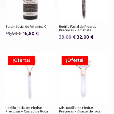
Serum facial de Vitamina C
Rodillo Facial de Piedras
Preciosas – Amatista
El
El
19,50
€
16,80
€
El
El
39,00
€
32,00
€
precio
precio
precio
precio
original
actual
original
actual
era:
es:
era:
es:
19,50 €.
16,80 €.
¡Oferta!
¡Oferta!
39,00 €.
32,00 €.
Rodillo Facial de Piedras
Mini Rodillo de Piedras
Preciosas – Cuarzo de Roca
Preciosas – Cuarzo de roca