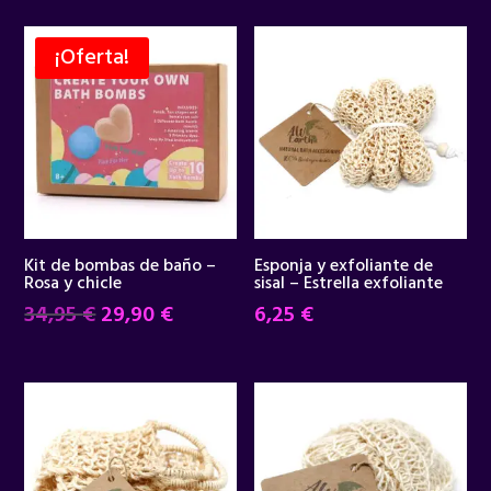
¡Oferta!
Kit de bombas de baño –
Esponja y exfoliante de
Rosa y chicle
sisal – Estrella exfoliante
El
El
34,95
€
29,90
€
6,25
€
precio
precio
original
actual
era:
es:
34,95 €.
29,90 €.