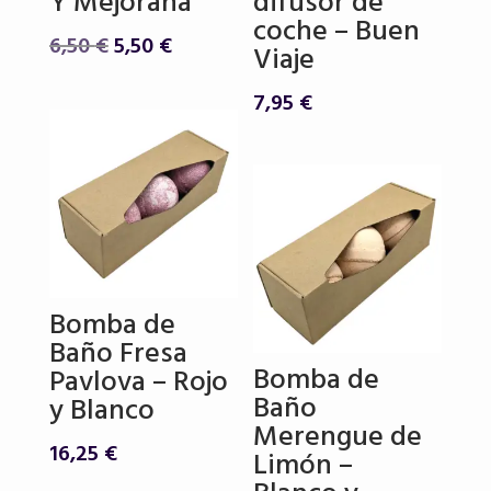
Y Mejorana
difusor de
coche – Buen
El
El
6,50
€
5,50
€
Viaje
precio
precio
original
actual
7,95
€
era:
es:
6,50 €.
5,50 €.
Bomba de
Baño Fresa
Bomba de
Pavlova – Rojo
Baño
y Blanco
Merengue de
16,25
€
Limón –