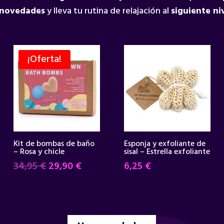
 novedades
y lleva tu rutina de relajación al
siguiente ni
¡Oferta!
Kit de bombas de baño
Esponja y exfoliante de
– Rosa y chicle
sisal – Estrella exfoliante
El
El
34,95
€
29,90
€
6,25
€
precio
precio
original
actual
era:
es:
34,95 €.
29,90 €.