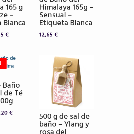
a 165 g
Himalaya 165g –
ze –
Sensual –
a Blanca
Etiqueta Blanca
El
25
€
12,65
€
ecio
precio
ginal
actual
:
es:
!
65 €.
9,25 €.
e Baño
l de Té
500g
El
,20
€
500 g de sal de
ecio
precio
baño – Ylang y
iginal
actual
rosa del