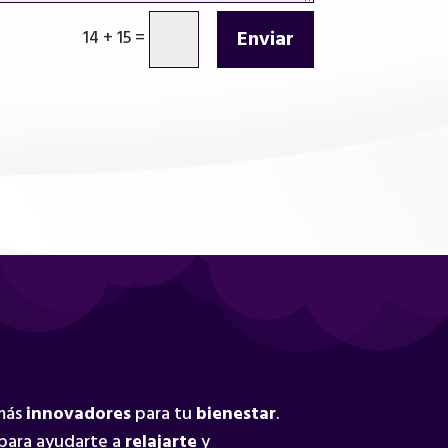
Enviar
14 + 15
=
 más
innovadores
para tu
bienestar
.
para ayudarte a
relajarte
y