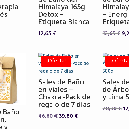
rapia
Himalaya 165g –
Himalay
rés
Detox –
– Energi
Etiqueta Blanca
Etiquet
El
12,65
€
12,65
€
9,
pr
ori
era
¡Oferta!
¡Oferta
12,
Sales de Baño
Sales d
en viales –
de Árbo
Chakra -Pack de
y Lima 
regalo de 7 dias
El
20,80
€
17
e Baño
El
El
pr
46,60
€
39,80
€
n,
precio
precio
or
e y