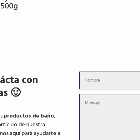
original
actual
er
 500g
era:
es:
20
46,60 €.
39,80 €.
ácta con
as 🙂
os
productos de baño
,
artículo de nuestra
mos aquí para ayudarte a