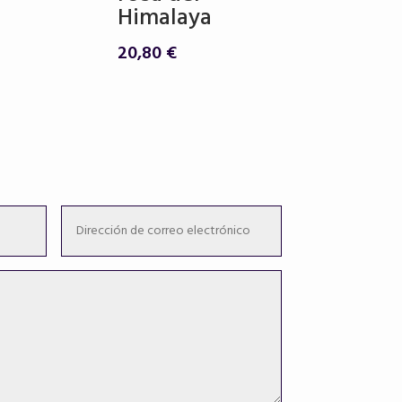
a:
es:
Himalaya
,80 €.
17,20 €.
20,80
€