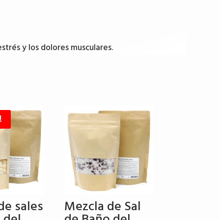
strés y los dolores musculares.
!
de sales
Mezcla de Sal
 del
de Baño del