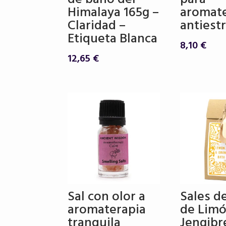
Himalaya 165g –
aromate
Claridad –
antiest
Etiqueta Blanca
8,10
€
12,65
€
Sal con olor a
Sales d
aromaterapia
de Limó
tranquila
Jengibr