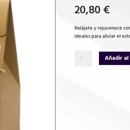
20,80
€
Relájate y rejuvenece co
Ideales para aliviar el es
sales
Añadir al
de
baño
de
500
g
-
Epsom
cantidad