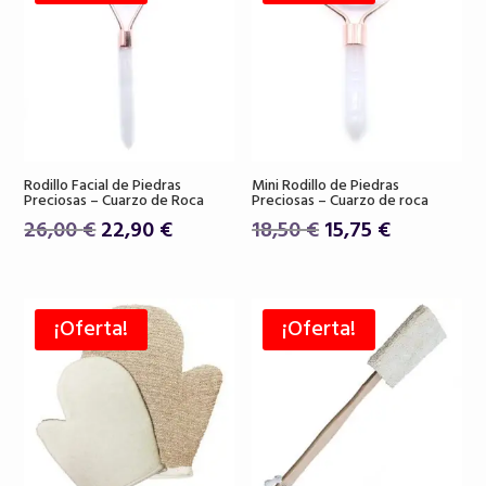
Rodillo Facial de Piedras
Mini Rodillo de Piedras
Preciosas – Cuarzo de Roca
Preciosas – Cuarzo de roca
El
El
El
El
26,00
€
22,90
€
18,50
€
15,75
€
precio
precio
precio
precio
original
actual
original
actual
era:
es:
era:
es:
¡Oferta!
¡Oferta!
26,00 €.
22,90 €.
18,50 €.
15,75 €.