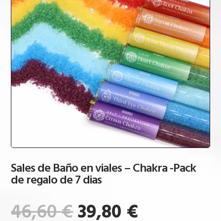
Sales de Baño en viales – Chakra -Pack
de regalo de 7 dias
El
El
46,60
€
39,80
€