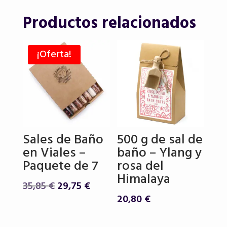
Productos relacionados
¡Oferta!
Sales de Baño
500 g de sal de
en Viales –
baño – Ylang y
Paquete de 7
rosa del
Himalaya
El
El
35,85
€
29,75
€
precio
precio
20,80
€
original
actual
era:
es: