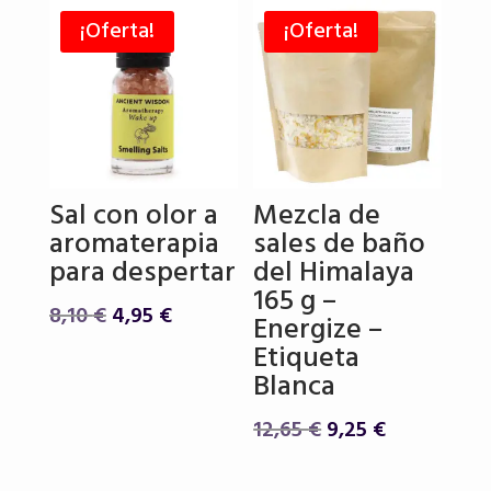
35,85 €.
29,75 €.
¡Oferta!
¡Oferta!
Sal con olor a
Mezcla de
aromaterapia
sales de baño
para despertar
del Himalaya
165 g –
El
El
8,10
€
4,95
€
Energize –
precio
precio
Etiqueta
original
actual
Blanca
era:
es:
8,10 €.
4,95 €.
El
El
12,65
€
9,25
€
precio
precio
original
actual