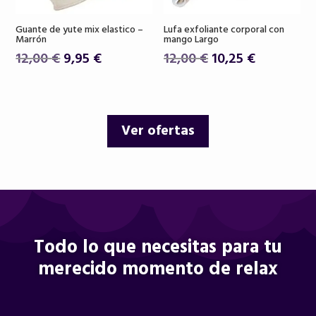
Guante de yute mix elastico –
Lufa exfoliante corporal con
Marrón
mango Largo
El
El
El
El
12,00
€
9,95
€
12,00
€
10,25
€
precio
precio
precio
precio
original
actual
original
actual
era:
es:
era:
es:
Ver ofertas
12,00 €.
9,95 €.
12,00 €.
10,25 €.
Todo lo que necesitas para tu
merecido momento de relax