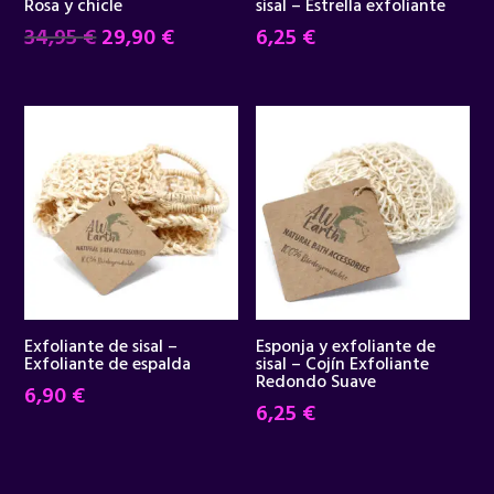
Rosa y chicle
sisal – Estrella exfoliante
El
El
34,95
€
29,90
€
6,25
€
precio
precio
original
actual
era:
es:
34,95 €.
29,90 €.
Exfoliante de sisal –
Esponja y exfoliante de
Exfoliante de espalda
sisal – Cojín Exfoliante
Redondo Suave
6,90
€
6,25
€