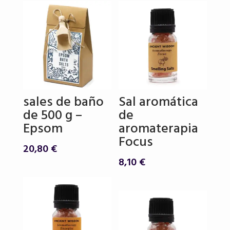
era:
es:
12,65 €.
9,25 €.
sales de baño
Sal aromática
de 500 g –
de
Epsom
aromaterapia
Focus
20,80
€
8,10
€