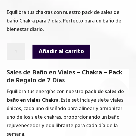
precio
precio
original
actual
Equilibra tus chakras con nuestro pack de sales de
era:
es:
baño Chakra para 7 días. Perfecto para un baño de
46,60 €.
39,80 €.
bienestar diario.
Sales
Añadir al carrito
de
Baño
Sales de Baño en Viales – Chakra – Pack
en
de Regalo de 7 Días
viales
-
Equilibra tus energías con nuestro
pack de sales de
Chakra
baño en viales Chakra
. Este set incluye siete viales
-
únicos, cada uno diseñado para alinear y armonizar
Pack
uno de los siete chakras, proporcionando un baño
de
rejuvenecedor y equilibrante para cada día de la
regalo
semana.