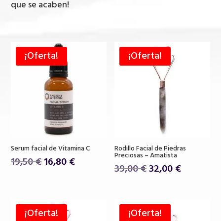
que se acaben!
¡Oferta!
¡Oferta!
Serum facial de Vitamina C
Rodillo Facial de Piedras
Preciosas – Amatista
El
El
19,50
€
16,80
€
El
El
39,00
€
32,00
€
precio
precio
precio
precio
original
actual
original
actual
era:
es:
era:
es:
19,50 €.
16,80 €.
¡Oferta!
¡Oferta!
39,00 €.
32,00 €.