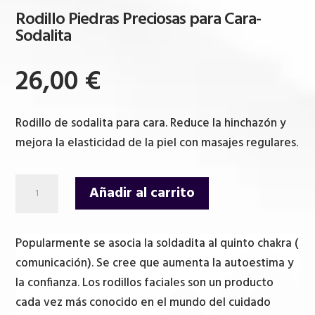
Rodillo Piedras Preciosas para Cara-
Sodalita
26,00
€
Rodillo de sodalita para cara. Reduce la hinchazón y
mejora la elasticidad de la piel con masajes regulares.
Rodillo
Añadir al carrito
Piedras
Preciosas
para
Popularmente se asocia la soldadita al quinto chakra (
Cara-
comunicación). Se cree que aumenta la autoestima y
Sodalita
la confianza. Los rodillos faciales son un producto
cantidad
cada vez más conocido en el mundo del cuidado