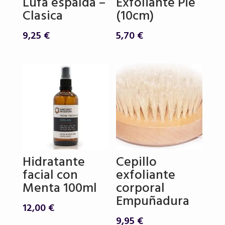
Lufa espalda –
Exfoliante Pie
Clasica
(10cm)
9,25
€
5,70
€
Hidratante
Cepillo
facial con
exfoliante
Menta 100ml
corporal
Empuñadura
12,00
€
9,95
€