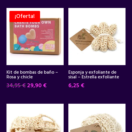
¡Oferta!
Kit de bombas de baño –
Esponja y exfoliante de
Rosa y chicle
sisal – Estrella exfoliante
El
El
34,95
€
29,90
€
6,25
€
precio
precio
original
actual
era:
es:
34,95 €.
29,90 €.