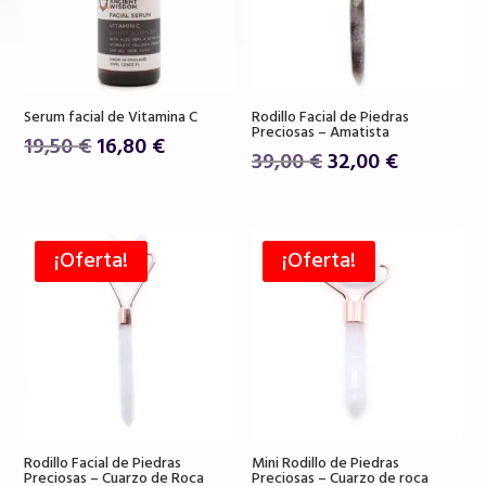
Serum facial de Vitamina C
Rodillo Facial de Piedras
Preciosas – Amatista
El
El
19,50
€
16,80
€
El
El
39,00
€
32,00
€
precio
precio
precio
precio
original
actual
original
actual
era:
es:
era:
es:
19,50 €.
16,80 €.
¡Oferta!
¡Oferta!
39,00 €.
32,00 €.
Rodillo Facial de Piedras
Mini Rodillo de Piedras
Preciosas – Cuarzo de Roca
Preciosas – Cuarzo de roca