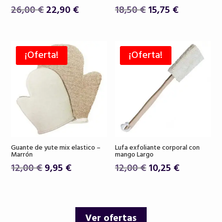
El
El
El
El
26,00
€
22,90
€
18,50
€
15,75
€
precio
precio
precio
precio
original
actual
original
actual
era:
es:
era:
es:
¡Oferta!
¡Oferta!
26,00 €.
22,90 €.
18,50 €.
15,75 €.
Guante de yute mix elastico –
Lufa exfoliante corporal con
Marrón
mango Largo
El
El
El
El
12,00
€
9,95
€
12,00
€
10,25
€
precio
precio
precio
precio
original
actual
original
actual
era:
es:
era:
es:
Ver ofertas
12,00 €.
9,95 €.
12,00 €.
10,25 €.