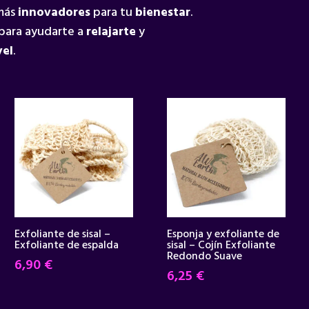
 más
innovadores
para tu
bienestar
.
para ayudarte a
relajarte
y
vel
.
Exfoliante de sisal –
Esponja y exfoliante de
Exfoliante de espalda
sisal – Cojín Exfoliante
Redondo Suave
6,90
€
6,25
€