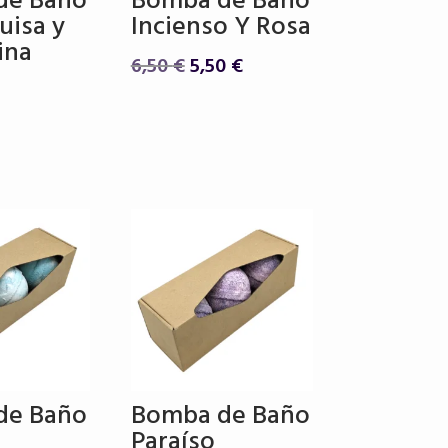
de Baño
Bomba de Baño
uisa y
Incienso Y Rosa
ina
El
El
6,50
€
5,50
€
precio
precio
original
actual
era:
es:
6,50 €.
5,50 €.
de Baño
Bomba de Baño
Paraíso