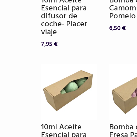
10ml Aceite
Bomba 
Esencial para
Camomi
difusor de
Pomelo
coche- Placer
6,50
€
viaje
7,95
€
10ml Aceite
Bomba 
Esencial para
Fresa P