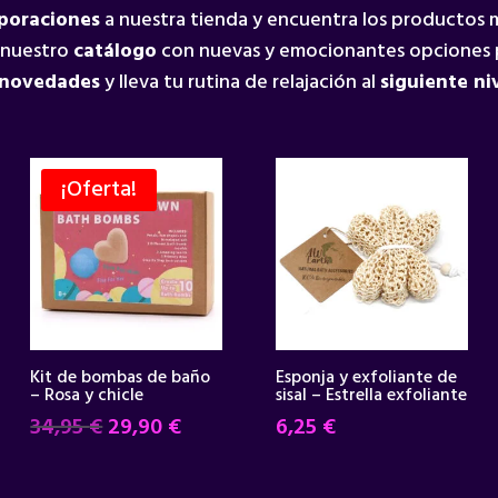
rporaciones
a nuestra tienda y encuentra los productos
 nuestro
catálogo
con nuevas y emocionantes opciones 
 novedades
y lleva tu rutina de relajación al
siguiente ni
¡Oferta!
Kit de bombas de baño
Esponja y exfoliante de
– Rosa y chicle
sisal – Estrella exfoliante
El
El
34,95
€
29,90
€
6,25
€
precio
precio
original
actual