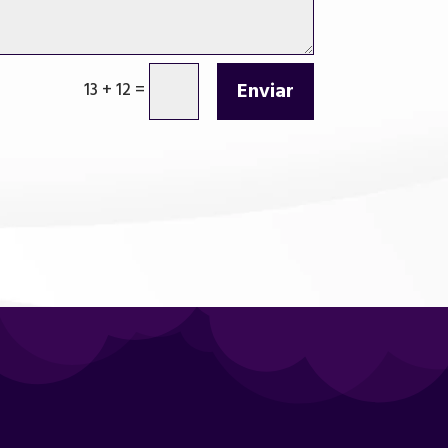
Enviar
13 + 12
=