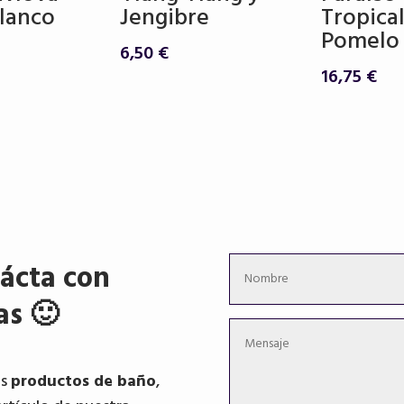
Blanco
Jengibre
Tropical
Pomelo
6,50
€
16,75
€
ácta con
as 🙂
os
productos de baño
,