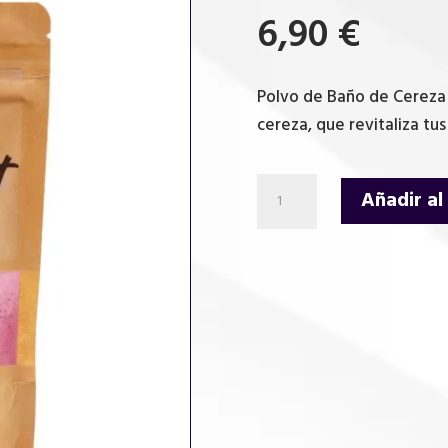
6,90
€
Polvo de Baño de Cereza 
cereza, que revitaliza tus
Polvo
Añadir al
de
Baño
de
Cereza
190gr
cantidad