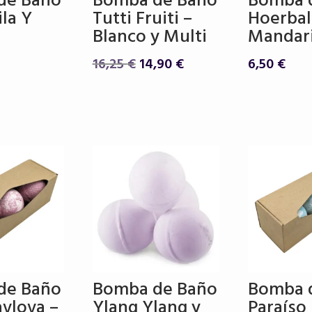
de Baño
Bomba de Baño
Bomba 
la Y
Tutti Fruiti –
Hoerbal
Blanco y Multi
Mandar
El
El
16,25
€
14,90
€
6,50
€
precio
precio
original
actual
era:
es:
16,25 €.
14,90 €.
de Baño
Bomba de Baño
Bomba 
avlova –
Ylang Ylang y
Paraíso