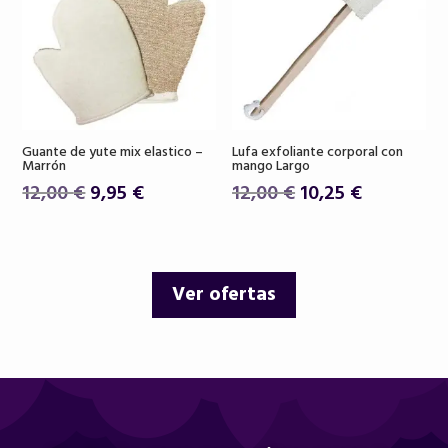
Guante de yute mix elastico –
Lufa exfoliante corporal con
Marrón
mango Largo
El
El
El
El
12,00
€
9,95
€
12,00
€
10,25
€
precio
precio
precio
precio
original
actual
original
actual
era:
es:
era:
es:
Ver ofertas
12,00 €.
9,95 €.
12,00 €.
10,25 €.