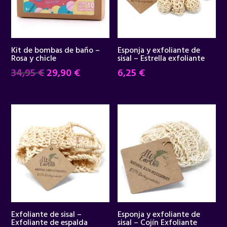
Kit de bombas de baño –
Esponja y exfoliante de
Rosa y chicle
sisal – Estrella exfoliante
El
El
34,95
€
29,90
€
6,25
€
precio
precio
original
actual
era:
es:
34,95 €.
29,90 €.
Exfoliante de sisal –
Esponja y exfoliante de
Exfoliante de espalda
sisal – Cojín Exfoliante