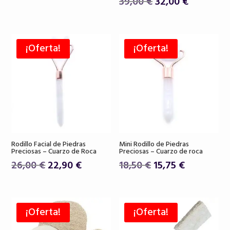
El
El
39,00
€
32,00
€
precio
precio
precio
precio
original
actual
original
actual
era:
es:
era:
es:
19,50 €.
16,80 €.
¡Oferta!
¡Oferta!
39,00 €.
32,00 €.
Rodillo Facial de Piedras
Mini Rodillo de Piedras
Preciosas – Cuarzo de Roca
Preciosas – Cuarzo de roca
El
El
El
El
26,00
€
22,90
€
18,50
€
15,75
€
precio
precio
precio
precio
original
actual
original
actual
era:
es:
era:
es:
¡Oferta!
¡Oferta!
26,00 €.
22,90 €.
18,50 €.
15,75 €.