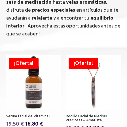
sets de meditación
hasta
velas aromáticas
,
disfruta de
precios especiales
en artículos que te
ayudarán a
relajarte
y a encontrar tu
equilibrio
interior
. ¡Aprovecha estas oportunidades antes de
que se acaben!
¡Oferta!
¡Oferta!
Serum facial de Vitamina C
Rodillo Facial de Piedras
Preciosas – Amatista
El
El
19,50
€
16,80
€