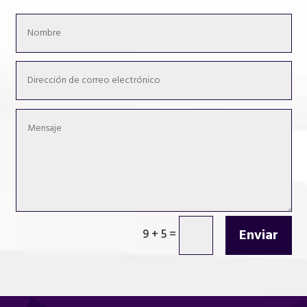
Enviar
9 + 5
=