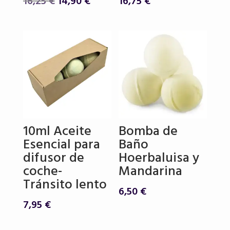
El
El
16,25
€
14,90
€
16,75
€
precio
precio
original
actual
era:
es:
16,25 €.
14,90 €.
10ml Aceite
Bomba de
Esencial para
Baño
difusor de
Hoerbaluisa y
coche-
Mandarina
Tránsito lento
6,50
€
7,95
€