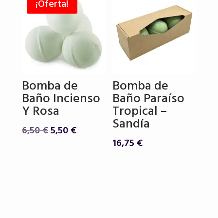
¡Oferta!
Bomba de
Bomba de
Baño Incienso
Baño Paraíso
Y Rosa
Tropical –
Sandía
El
El
6,50
€
5,50
€
precio
precio
16,75
€
original
actual
era:
es:
6,50 €.
5,50 €.