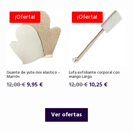
original
actual
original
actual
era:
es:
era:
es:
¡Oferta!
¡Oferta!
26,00 €.
22,90 €.
18,50 €.
15,75 €.
Guante de yute mix elastico –
Lufa exfoliante corporal con
Marrón
mango Largo
El
El
El
El
12,00
€
9,95
€
12,00
€
10,25
€
precio
precio
precio
precio
original
actual
original
actual
era:
es:
era:
es:
Ver ofertas
12,00 €.
9,95 €.
12,00 €.
10,25 €.