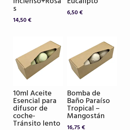
Incienso+Rosa
Eucalipto
s
6,50
€
14,50
€
10ml Aceite
Bomba de
Esencial para
Baño Paraíso
difusor de
Tropical –
coche-
Mangostán
Tránsito lento
16,75
€