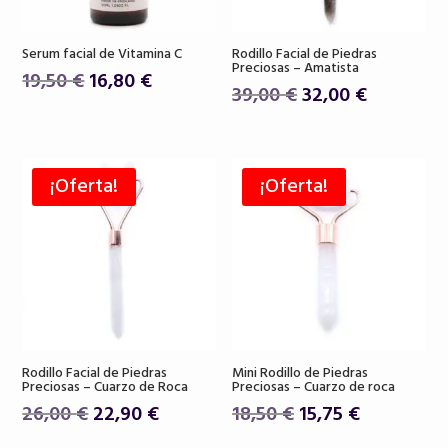
Serum facial de Vitamina C
Rodillo Facial de Piedras
Preciosas – Amatista
El
El
19,50
€
16,80
€
El
El
39,00
€
32,00
€
precio
precio
precio
precio
original
actual
original
actual
era:
es:
era:
es:
19,50 €.
16,80 €.
¡Oferta!
¡Oferta!
39,00 €.
32,00 €.
Rodillo Facial de Piedras
Mini Rodillo de Piedras
Preciosas – Cuarzo de Roca
Preciosas – Cuarzo de roca
El
El
El
El
26,00
€
22,90
€
18,50
€
15,75
€
precio
precio
precio
precio