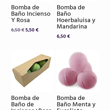
Bomba de
Bomba de
Baño Incienso
Baño
Y Rosa
Hoerbaluisa y
Mandarina
El
El
6,50
€
5,50
€
precio
precio
6,50
€
original
actual
era:
es:
6,50 €.
5,50 €.
Bomba de
Bomba de
Baño de
Baño Menta y