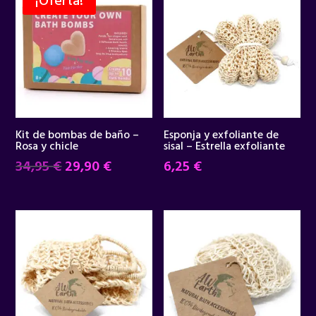
¡Oferta!
Kit de bombas de baño –
Esponja y exfoliante de
Rosa y chicle
sisal – Estrella exfoliante
El
El
34,95
€
29,90
€
6,25
€
precio
precio
original
actual
era:
es:
34,95 €.
29,90 €.