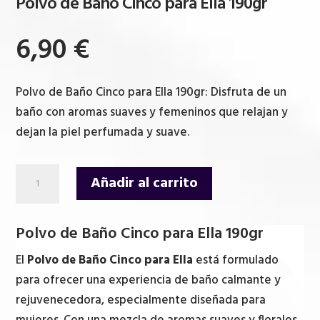
Polvo de Baño Cinco para Ella 190gr
6,90
€
Polvo de Baño Cinco para Ella 190gr: Disfruta de un
baño con aromas suaves y femeninos que relajan y
dejan la piel perfumada y suave.
Polvo
Añadir al carrito
de
Baño
Polvo de Baño Cinco para Ella 190gr
Cinco
para
El
Polvo de Baño Cinco para Ella
está formulado
Ella
para ofrecer una experiencia de baño calmante y
190gr
rejuvenecedora, especialmente diseñada para
cantidad