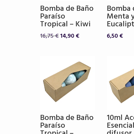
Bomba de Baño
Bomba 
Paraíso
Menta 
Tropical – Kiwi
Eucalip
El
El
16,75
€
14,90
€
6,50
€
precio
precio
original
actual
era:
es:
16,75 €.
14,90 €.
Bomba de Baño
10ml Ac
Paraíso
Esencia
Tropical –
difusor