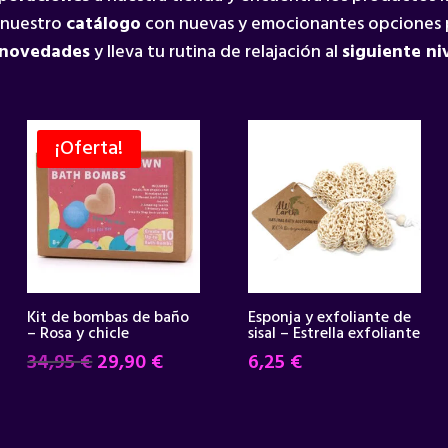
 nuestro
catálogo
con nuevas y emocionantes opciones 
 novedades
y lleva tu rutina de relajación al
siguiente ni
¡Oferta!
Kit de bombas de baño
Esponja y exfoliante de
– Rosa y chicle
sisal – Estrella exfoliante
El
El
34,95
€
29,90
€
6,25
€
precio
precio
original
actual
era:
es: