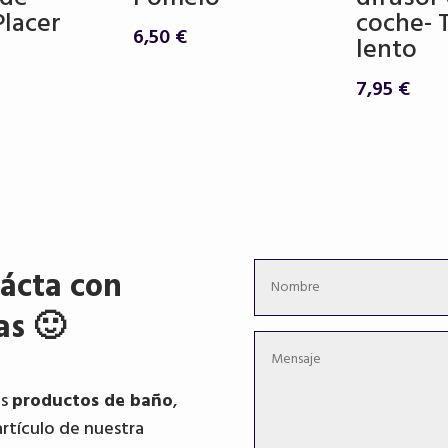
Placer
coche- 
6,50
€
lento
7,95
€
ácta con
as 🙂
os
productos de baño
,
artículo de nuestra