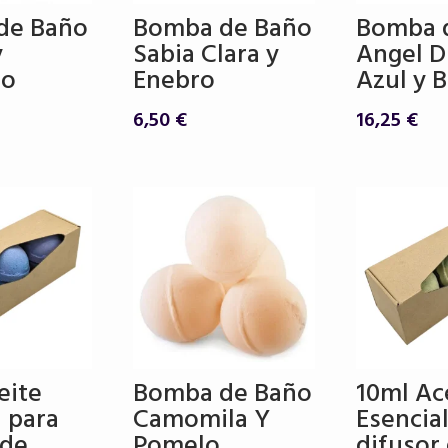
de Baño
Bomba de Baño
Bomba 
y
Sabia Clara y
Angel D
to
Enebro
Azul y 
6,50
€
16,25
€
eite
Bomba de Baño
10ml Ac
l para
Camomila Y
Esencial
 de
Pomelo
difusor