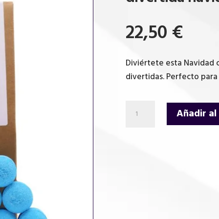
22,50
€
Diviértete esta Navidad
divertidas. Perfecto para
Paquete
Añadir al
de
regalo
de
bomba
de
baño
divertida
navideña