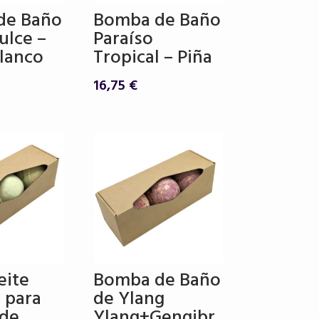
de Baño
Bomba de Baño
ulce –
Paraíso
Blanco
Tropical – Piña
16,75
€
eite
Bomba de Baño
 para
de Ylang
 de
Ylang+Gengibr