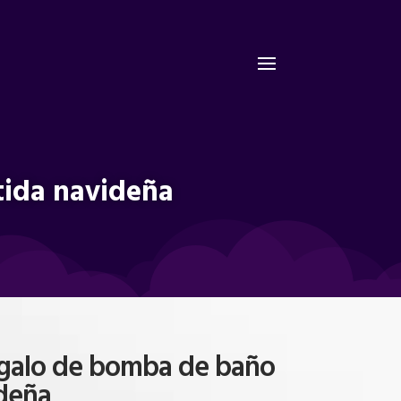
tida navideña
galo de bomba de baño
ideña