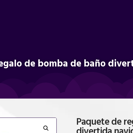
egalo de bomba de baño diver
Paquete de re
divertida nav