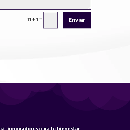
Enviar
11 + 1
=
 más
innovadores
para tu
bienestar
.