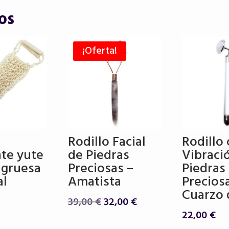
os
¡Oferta!
Rodillo Facial
Rodillo
nte yute
de Piedras
Vibraci
a gruesa
Preciosas –
Piedras
al
Amatista
Precios
Cuarzo 
El
El
39,00
€
32,00
€
precio
precio
22,00
€
original
actual