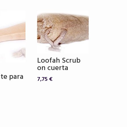
Loofah Scrub
on cuerta
nte para
7,75
€