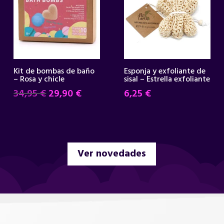
Kit de bombas de baño
Esponja y exfoliante de
– Rosa y chicle
sisal – Estrella exfoliante
El
El
34,95
€
29,90
€
6,25
€
precio
precio
original
actual
era:
es:
34,95 €.
29,90 €.
Ver novedades