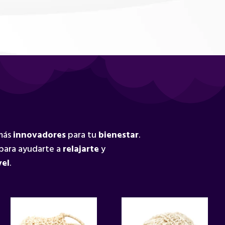
 más
innovadores
para tu
bienestar
.
para ayudarte a
relajarte
y
vel
.