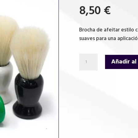
8,50
€
Brocha de afeitar estilo c
suaves para una aplicació
Old
Añadir al
Fashioned
Shaving
Brush
(Asst
Col)
cantidad