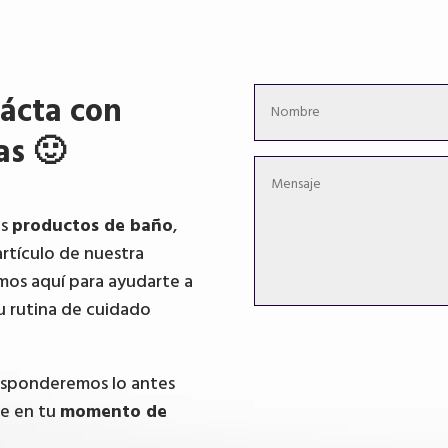
ácta con
as 🙂
os
productos de baño
,
artículo de nuestra
mos aquí para ayudarte a
u rutina de cuidado
responderemos lo antes
te en tu
momento de