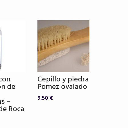
 con
Cepillo y piedra
ón de
Pomez ovalado
9,50
€
as –
de Roca