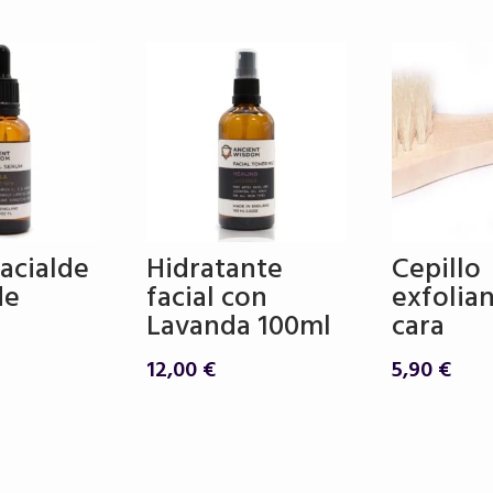
era:
es:
39,00 €.
32,00 €.
acialde
Hidratante
Cepillo
de
facial con
exfolia
Lavanda 100ml
cara
12,00
€
5,90
€