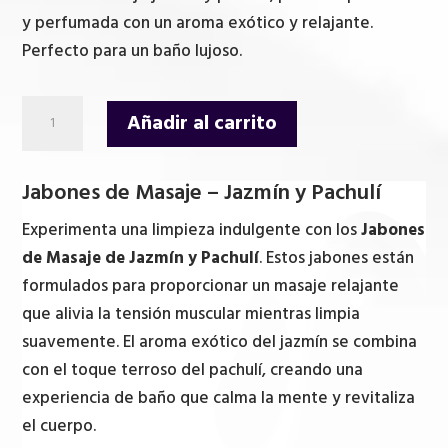
y perfumada con un aroma exótico y relajante.
Perfecto para un baño lujoso.
Jabones
Añadir al carrito
de
Masaje
Jabones de Masaje – Jazmín y Pachulí
-
Jazmín
Experimenta una limpieza indulgente con los
Jabones
y
de Masaje de Jazmín y Pachulí
. Estos jabones están
Pachulí
formulados para proporcionar un masaje relajante
cantidad
que alivia la tensión muscular mientras limpia
suavemente. El aroma exótico del jazmín se combina
con el toque terroso del pachulí, creando una
experiencia de baño que calma la mente y revitaliza
el cuerpo.