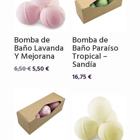
Bomba de
Bomba de
Baño Lavanda
Baño Paraíso
Y Mejorana
Tropical –
Sandía
El
El
6,50
€
5,50
€
precio
precio
16,75
€
original
actual
era:
es:
6,50 €.
5,50 €.