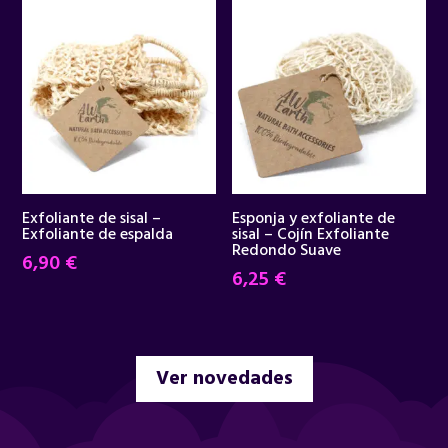
era:
es:
34,95 €.
29,90 €.
Exfoliante de sisal –
Esponja y exfoliante de
Exfoliante de espalda
sisal – Cojín Exfoliante
Redondo Suave
6,90
€
6,25
€
Ver novedades