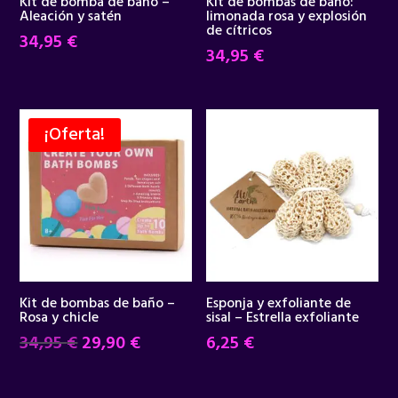
Kit de bomba de baño –
Kit de bombas de baño:
Aleación y satén
limonada rosa y explosión
de cítricos
34,95
€
34,95
€
¡Oferta!
Kit de bombas de baño –
Esponja y exfoliante de
Rosa y chicle
sisal – Estrella exfoliante
El
El
34,95
€
29,90
€
6,25
€
precio
precio
original
actual