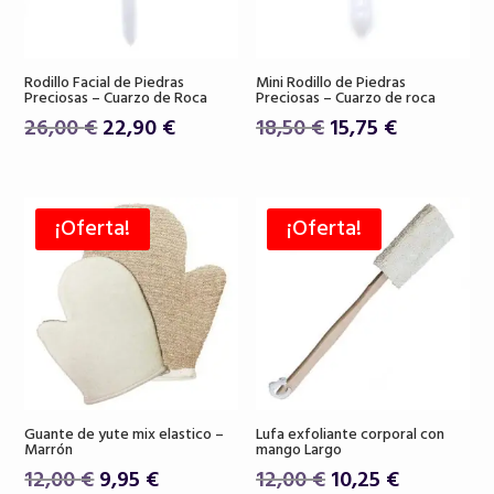
Rodillo Facial de Piedras
Mini Rodillo de Piedras
Preciosas – Cuarzo de Roca
Preciosas – Cuarzo de roca
El
El
El
El
26,00
€
22,90
€
18,50
€
15,75
€
precio
precio
precio
precio
original
actual
original
actual
era:
es:
era:
es:
¡Oferta!
¡Oferta!
26,00 €.
22,90 €.
18,50 €.
15,75 €.
Guante de yute mix elastico –
Lufa exfoliante corporal con
Marrón
mango Largo
El
El
El
El
12,00
€
9,95
€
12,00
€
10,25
€