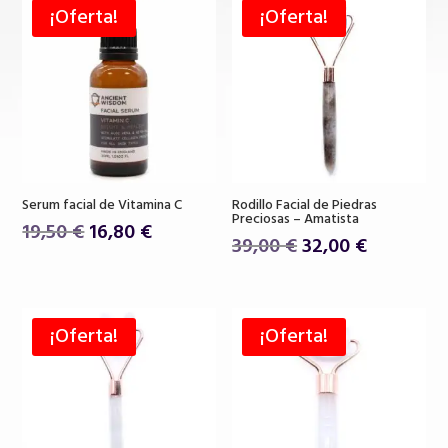
¡Oferta!
¡Oferta!
Serum facial de Vitamina C
Rodillo Facial de Piedras
Preciosas – Amatista
El
El
19,50
€
16,80
€
El
El
39,00
€
32,00
€
precio
precio
precio
precio
original
actual
original
actual
era:
es:
era:
es:
19,50 €.
16,80 €.
¡Oferta!
¡Oferta!
39,00 €.
32,00 €.