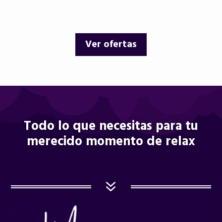
precio
precio
precio
precio
original
actual
original
actual
era:
es:
era:
es:
Ver ofertas
12,00 €.
9,95 €.
12,00 €.
10,25 €.
Todo lo que necesitas para tu
merecido momento de relax
7