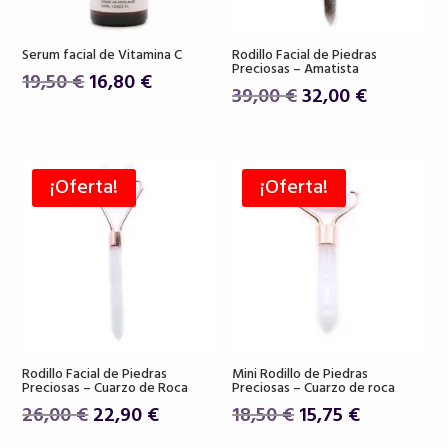
Serum facial de Vitamina C
Rodillo Facial de Piedras
Preciosas – Amatista
El
El
19,50
€
16,80
€
El
El
39,00
€
32,00
€
precio
precio
precio
precio
original
actual
original
actual
era:
es:
era:
es:
19,50 €.
16,80 €.
¡Oferta!
¡Oferta!
39,00 €.
32,00 €.
Rodillo Facial de Piedras
Mini Rodillo de Piedras
Preciosas – Cuarzo de Roca
Preciosas – Cuarzo de roca
El
El
El
El
26,00
€
22,90
€
18,50
€
15,75
€
precio
precio
precio
precio