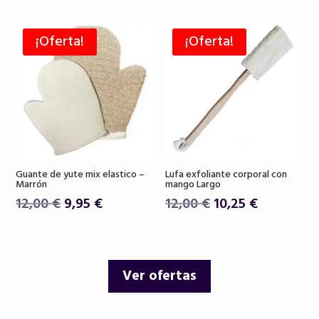
original
actual
original
actual
era:
es:
era:
es:
¡Oferta!
¡Oferta!
26,00 €.
22,90 €.
18,50 €.
15,75 €.
Guante de yute mix elastico –
Lufa exfoliante corporal con
Marrón
mango Largo
El
El
El
El
12,00
€
9,95
€
12,00
€
10,25
€
precio
precio
precio
precio
original
actual
original
actual
era:
es:
era:
es:
Ver ofertas
12,00 €.
9,95 €.
12,00 €.
10,25 €.