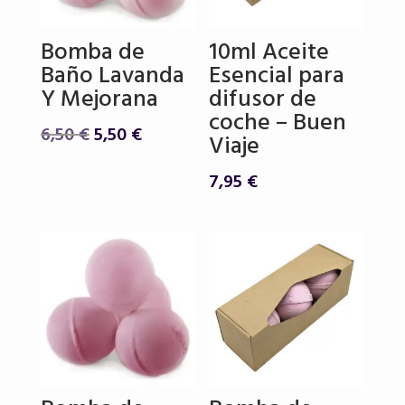
Bomba de
10ml Aceite
Baño Lavanda
Esencial para
Y Mejorana
difusor de
coche – Buen
El
El
6,50
€
5,50
€
Viaje
precio
precio
original
actual
7,95
€
era:
es:
6,50 €.
5,50 €.