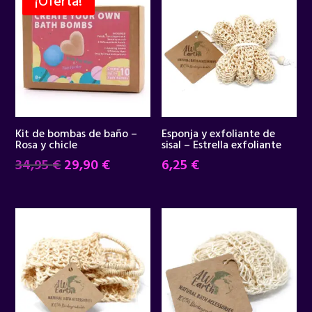
¡Oferta!
Kit de bombas de baño –
Esponja y exfoliante de
Rosa y chicle
sisal – Estrella exfoliante
El
El
34,95
€
29,90
€
6,25
€
precio
precio
original
actual
era:
es:
34,95 €.
29,90 €.