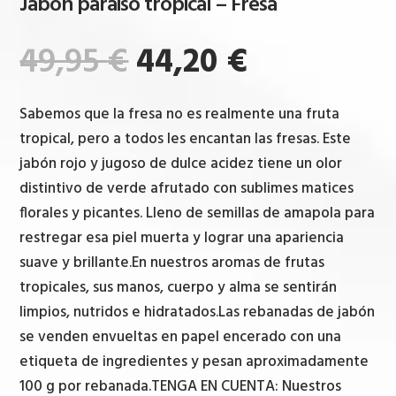
Jabón paraiso tropical – Fresa
El
El
49,95
€
44,20
€
precio
precio
original
actual
Sabemos que la fresa no es realmente una fruta
era:
es:
tropical, pero a todos les encantan las fresas. Este
49,95 €.
44,20 €.
jabón rojo y jugoso de dulce acidez tiene un olor
distintivo de verde afrutado con sublimes matices
florales y picantes. Lleno de semillas de amapola para
restregar esa piel muerta y lograr una apariencia
suave y brillante.En nuestros aromas de frutas
tropicales, sus manos, cuerpo y alma se sentirán
limpios, nutridos e hidratados.Las rebanadas de jabón
se venden envueltas en papel encerado con una
etiqueta de ingredientes y pesan aproximadamente
100 g por rebanada.TENGA EN CUENTA: Nuestros