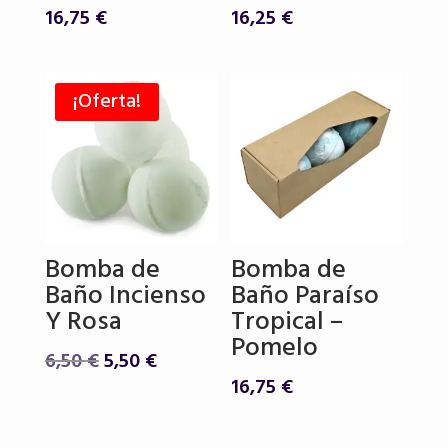
16,75
€
16,25
€
¡Oferta!
Bomba de
Bomba de
Baño Incienso
Baño Paraíso
Y Rosa
Tropical –
Pomelo
El
El
6,50
€
5,50
€
precio
precio
16,75
€
original
actual
era:
es: