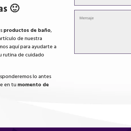
as 🙂
os
productos de baño
,
artículo de nuestra
mos aquí para ayudarte a
u rutina de cuidado
responderemos lo antes
te en tu
momento de