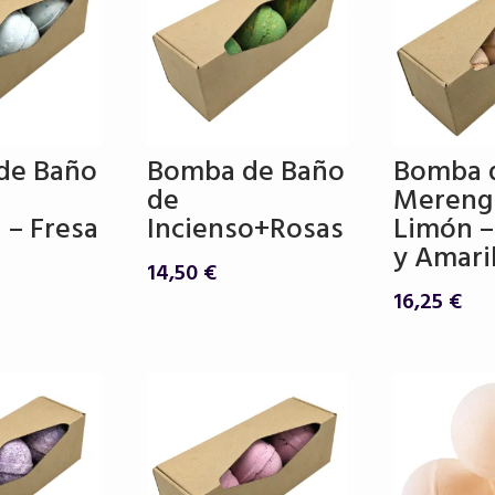
de Baño
Bomba de Baño
Bomba 
de
Mereng
 – Fresa
Incienso+Rosas
Limón –
y Amari
14,50
€
16,25
€