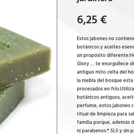
6,25
€
Estos jabones no contien
botánicos y aceites esenc
un propósito diferente.He
Glory … te enorgullece de
antiguo mito celta del ho
la niebla del bosque est
procesados en frío.Utiliz
botánicos antiguos, aceit
perfume, estos jabones ca
ritual de limpieza para s
familia porque, además de
ni parabenos.* SLS y sin