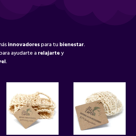
 más
innovadores
para tu
bienestar
.
para ayudarte a
relajarte
y
vel
.