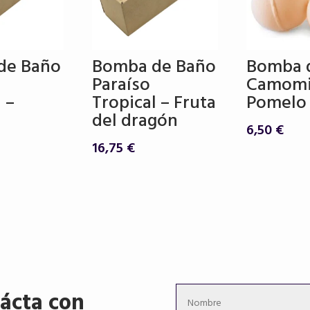
de Baño
Bomba de Baño
Bomba 
Paraíso
Camomi
 –
Tropical – Fruta
Pomelo
del dragón
6,50
€
16,75
€
ácta con