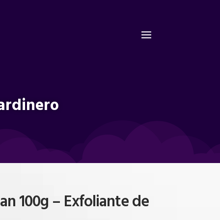
ardinero
n 100g – Exfoliante de