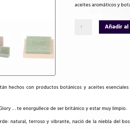
aceites aromáticos y bot
Jabón
Añadir al
Greenman
100g
-
Exfoliante
de
jardinero
cantidad
tán hechos con productos botánicos y aceites esenciales
Glory … te enorgullece de ser británico y estar muy limpio.
rde: natural, terroso y vibrante, nació de la niebla del 