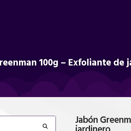
reenman 100g – Exfoliante de j
Jabón Greenma
jardinero