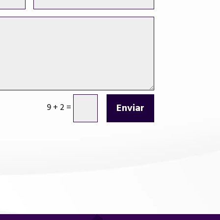
Enviar
9 + 2
=