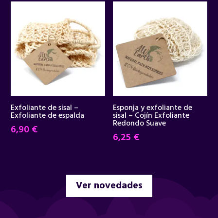
era:
es:
34,95 €.
29,90 €.
Exfoliante de sisal –
Esponja y exfoliante de
Exfoliante de espalda
sisal – Cojín Exfoliante
Redondo Suave
6,90
€
6,25
€
Ver novedades