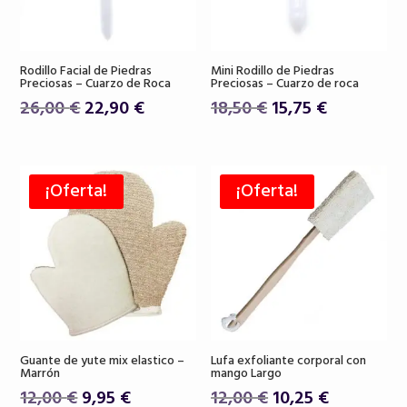
Rodillo Facial de Piedras
Mini Rodillo de Piedras
Preciosas – Cuarzo de Roca
Preciosas – Cuarzo de roca
El
El
El
El
26,00
€
22,90
€
18,50
€
15,75
€
precio
precio
precio
precio
original
actual
original
actual
era:
es:
era:
es:
¡Oferta!
¡Oferta!
26,00 €.
22,90 €.
18,50 €.
15,75 €.
Guante de yute mix elastico –
Lufa exfoliante corporal con
Marrón
mango Largo
El
El
El
El
12,00
€
9,95
€
12,00
€
10,25
€