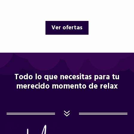
precio
precio
precio
precio
original
actual
original
actual
era:
es:
era:
es:
Ver ofertas
12,00 €.
9,95 €.
12,00 €.
10,25 €.
Todo lo que necesitas para tu
merecido momento de relax
7