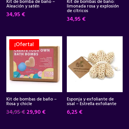
Kit de bomba de baño –
Kit de bombas de baño:
Aleación y satén
limonada rosa y explosión
de cítricos
34,95
€
34,95
€
¡Oferta!
Kit de bombas de baño –
Esponja y exfoliante de
Rosa y chicle
sisal – Estrella exfoliante
El
El
34,95
€
29,90
€
6,25
€
precio
precio
original
actual