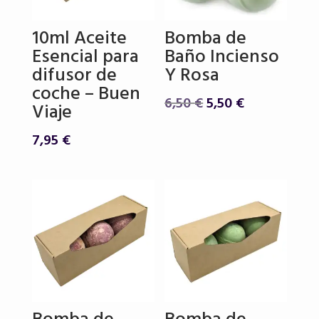
10ml Aceite
Bomba de
Esencial para
Baño Incienso
difusor de
Y Rosa
coche – Buen
El
El
6,50
€
5,50
€
Viaje
precio
precio
original
actual
7,95
€
era:
es:
6,50 €.
5,50 €.