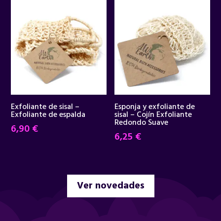
era:
es:
34,95 €.
29,90 €.
Exfoliante de sisal –
Esponja y exfoliante de
Exfoliante de espalda
sisal – Cojín Exfoliante
Redondo Suave
6,90
€
6,25
€
Ver novedades