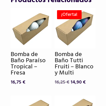
Productos relacionados
¡Oferta!
Bomba de
Bomba de
Baño Paraíso
Baño Tutti
Tropical –
Fruiti – Blanco
Fresa
y Multi
El
El
16,75
€
16,25
€
14,90
€
precio
precio
original
actual
era:
es: