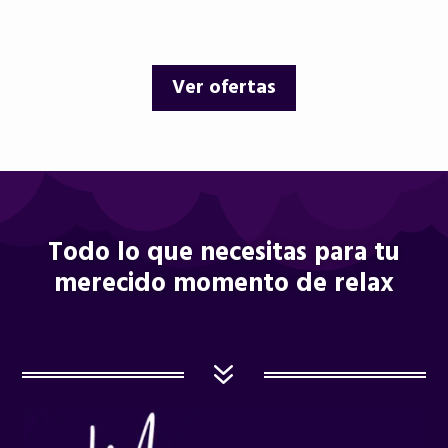
precio
precio
precio
precio
original
actual
original
actual
era:
es:
era:
es:
Ver ofertas
12,00 €.
9,95 €.
12,00 €.
10,25 €.
Todo lo que necesitas para tu
merecido momento de relax
7