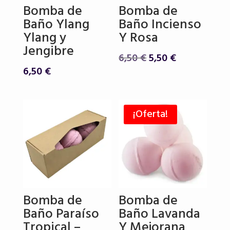
Bomba de
Bomba de
Baño Ylang
Baño Incienso
Ylang y
Y Rosa
Jengibre
El
El
6,50
€
5,50
€
precio
precio
6,50
€
original
actual
era:
es:
6,50 €.
5,50 €.
¡Oferta!
Bomba de
Bomba de
Baño Paraíso
Baño Lavanda
Tropical –
Y Mejorana