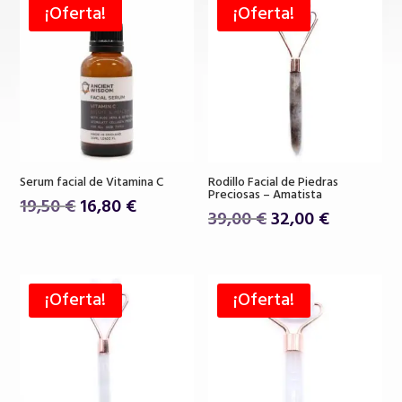
¡Oferta!
¡Oferta!
Serum facial de Vitamina C
Rodillo Facial de Piedras
Preciosas – Amatista
El
El
19,50
€
16,80
€
El
El
39,00
€
32,00
€
precio
precio
precio
precio
original
actual
original
actual
era:
es:
era:
es:
19,50 €.
16,80 €.
¡Oferta!
¡Oferta!
39,00 €.
32,00 €.