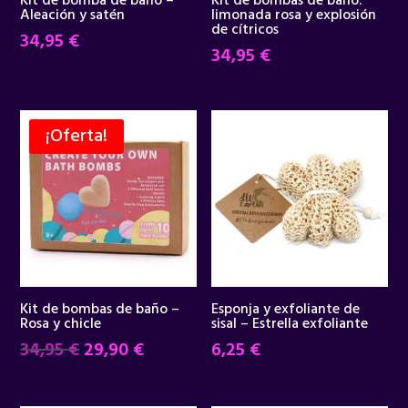
Kit de bomba de baño –
Kit de bombas de baño:
Aleación y satén
limonada rosa y explosión
de cítricos
34,95
€
34,95
€
¡Oferta!
Kit de bombas de baño –
Esponja y exfoliante de
Rosa y chicle
sisal – Estrella exfoliante
El
El
34,95
€
29,90
€
6,25
€
precio
precio
original
actual