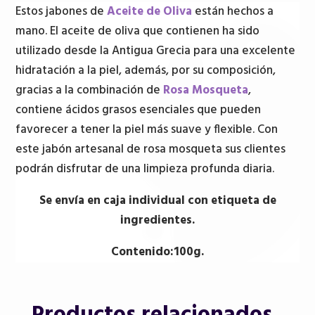
de
Estos jabones de
Aceite de Oliva
están hechos a
Oliva
mano. El aceite de oliva que contienen ha sido
-
utilizado desde la Antigua Grecia para una excelente
Rosa
hidratación a la piel, además, por su composición,
Mosqueta
gracias a la combinación de
Rosa Mosqueta
,
en
contiene ácidos grasos esenciales que pueden
caja
favorecer a tener la piel más suave y flexible. Con
individual
este jabón artesanal de rosa mosqueta sus clientes
-
podrán disfrutar de una limpieza profunda diaria.
100g
Se envía en caja individual con etiqueta de
cantidad
ingredientes.
Contenido:100g.