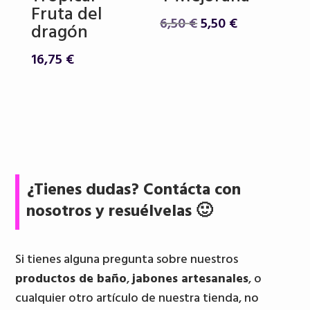
Fruta del
El
El
6,50
€
5,50
€
dragón
precio
precio
original
actual
16,75
€
era:
es:
6,50 €.
5,50 €.
¿Tienes dudas? Contácta con
nosotros y resuélvelas 🙂
Si tienes alguna pregunta sobre nuestros
productos de baño
,
jabones artesanales
, o
cualquier otro artículo de nuestra tienda, no