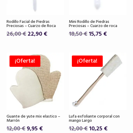
Rodillo Facial de Piedras
Mini Rodillo de Piedras
Preciosas – Cuarzo de Roca
Preciosas – Cuarzo de roca
El
El
El
El
26,00
€
22,90
€
18,50
€
15,75
€
precio
precio
precio
precio
original
actual
original
actual
era:
es:
era:
es:
¡Oferta!
¡Oferta!
26,00 €.
22,90 €.
18,50 €.
15,75 €.
Guante de yute mix elastico –
Lufa exfoliante corporal con
Marrón
mango Largo
El
El
El
El
12,00
€
9,95
€
12,00
€
10,25
€