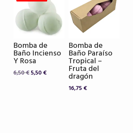
Bomba de
Bomba de
Baño Incienso
Baño Paraíso
Y Rosa
Tropical –
Fruta del
El
El
6,50
€
5,50
€
dragón
precio
precio
original
actual
16,75
€
era:
es:
6,50 €.
5,50 €.