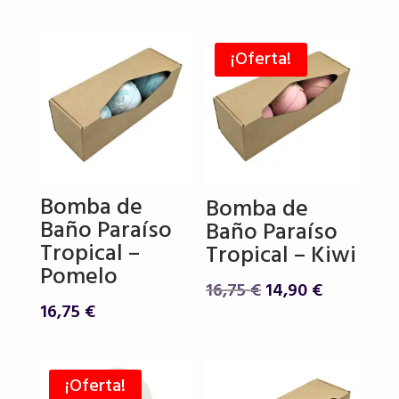
precio
precio
original
actual
era:
es:
¡Oferta!
16,25 €.
14,90 €.
Bomba de
Bomba de
Baño Paraíso
Baño Paraíso
Tropical –
Tropical – Kiwi
Pomelo
El
El
16,75
€
14,90
€
16,75
€
precio
precio
original
actual
era:
es:
16,75 €.
14,90 €.
¡Oferta!