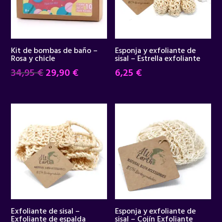
Kit de bombas de baño –
Esponja y exfoliante de
Rosa y chicle
sisal – Estrella exfoliante
El
El
34,95
€
29,90
€
6,25
€
precio
precio
original
actual
era:
es:
34,95 €.
29,90 €.
Exfoliante de sisal –
Esponja y exfoliante de
Exfoliante de espalda
sisal – Cojín Exfoliante