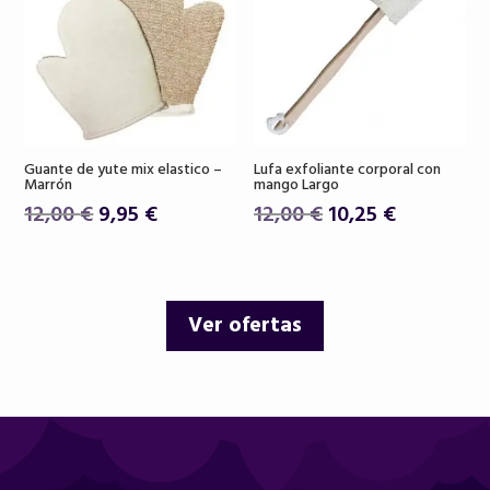
Guante de yute mix elastico –
Lufa exfoliante corporal con
Marrón
mango Largo
El
El
El
El
12,00
€
9,95
€
12,00
€
10,25
€
precio
precio
precio
precio
original
actual
original
actual
era:
es:
era:
es:
Ver ofertas
12,00 €.
9,95 €.
12,00 €.
10,25 €.