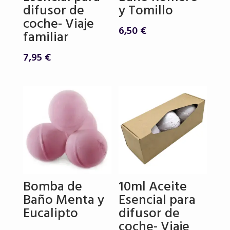
difusor de
y Tomillo
coche- Viaje
6,50
€
familiar
7,95
€
Bomba de
10ml Aceite
Baño Menta y
Esencial para
Eucalipto
difusor de
coche- Viaje