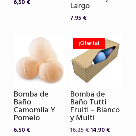
6,50
€
Largo
7,95
€
¡Oferta!
Bomba de
Bomba de
Baño
Baño Tutti
Camomila Y
Fruiti – Blanco
Pomelo
y Multi
El
El
6,50
€
16,25
€
14,90
€