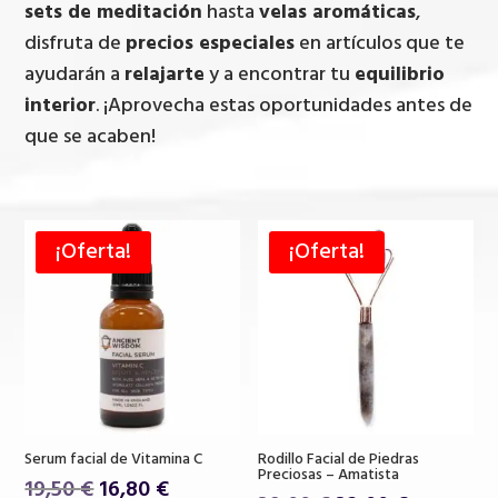
sets de meditación
hasta
velas aromáticas
,
disfruta de
precios especiales
en artículos que te
ayudarán a
relajarte
y a encontrar tu
equilibrio
interior
. ¡Aprovecha estas oportunidades antes de
que se acaben!
¡Oferta!
¡Oferta!
Serum facial de Vitamina C
Rodillo Facial de Piedras
Preciosas – Amatista
El
El
19,50
€
16,80
€