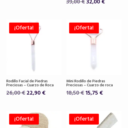
El
El
39,00
€
32,00
€
precio
precio
precio
precio
original
actual
original
actual
era:
es:
era:
es:
19,50 €.
16,80 €.
¡Oferta!
¡Oferta!
39,00 €.
32,00 €.
Rodillo Facial de Piedras
Mini Rodillo de Piedras
Preciosas – Cuarzo de Roca
Preciosas – Cuarzo de roca
El
El
El
El
26,00
€
22,90
€
18,50
€
15,75
€
precio
precio
precio
precio
original
actual
original
actual
era:
es:
era:
es:
¡Oferta!
¡Oferta!
26,00 €.
22,90 €.
18,50 €.
15,75 €.