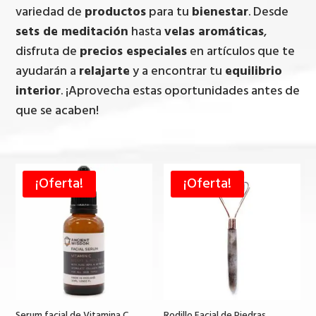
variedad de
productos
para tu
bienestar
. Desde
sets de meditación
hasta
velas aromáticas
,
disfruta de
precios especiales
en artículos que te
ayudarán a
relajarte
y a encontrar tu
equilibrio
interior
. ¡Aprovecha estas oportunidades antes de
que se acaben!
¡Oferta!
¡Oferta!
Serum facial de Vitamina C
Rodillo Facial de Piedras