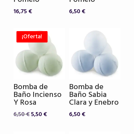
16,75
€
6,50
€
¡Oferta!
Bomba de
Bomba de
Baño Incienso
Baño Sabia
Y Rosa
Clara y Enebro
El
El
6,50
€
5,50
€
6,50
€
precio
precio
original
actual