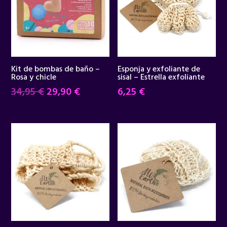
Kit de bombas de baño –
Esponja y exfoliante de
Rosa y chicle
sisal – Estrella exfoliante
El
El
34,95
€
29,90
€
6,25
€
precio
precio
original
actual
era:
es:
34,95 €.
29,90 €.