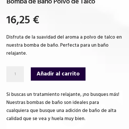
Bomba de Baño Polvo de Talco
16,25
€
Disfruta de la suavidad del aroma a polvo de talco en
nuestra bomba de baño. Perfecta para un baño
relajante.
Bomba
Añadir al carrito
de
Baño
Polvo
Si buscas un tratamiento relajante, ¡no busques más!
de
Nuestras bombas de baño son ideales para
Talco
cualquiera que busque una adición de baño de alta
cantidad
calidad que se vea y huela muy bien.