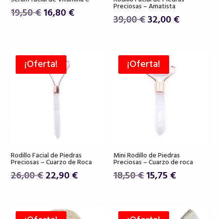
Preciosas – Amatista
El
El
19,50
€
16,80
€
El
El
39,00
€
32,00
€
precio
precio
precio
precio
original
actual
original
actual
era:
es:
era:
es:
19,50 €.
16,80 €.
¡Oferta!
¡Oferta!
39,00 €.
32,00 €.
Rodillo Facial de Piedras
Mini Rodillo de Piedras
Preciosas – Cuarzo de Roca
Preciosas – Cuarzo de roca
El
El
El
El
26,00
€
22,90
€
18,50
€
15,75
€
precio
precio
precio
precio
original
actual
original
actual
era:
es:
era:
es: