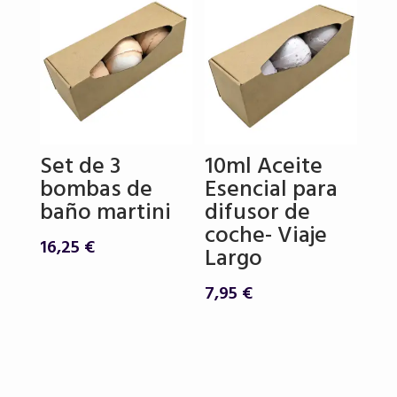
era:
es:
6,50 €.
5,50 €.
Set de 3
10ml Aceite
bombas de
Esencial para
baño martini
difusor de
coche- Viaje
16,25
€
Largo
7,95
€