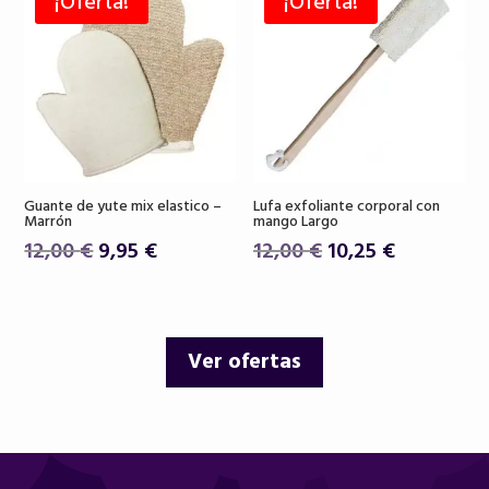
¡Oferta!
¡Oferta!
26,00 €.
22,90 €.
18,50 €.
15,75 €.
Guante de yute mix elastico –
Lufa exfoliante corporal con
Marrón
mango Largo
El
El
El
El
12,00
€
9,95
€
12,00
€
10,25
€
precio
precio
precio
precio
original
actual
original
actual
era:
es:
era:
es:
Ver ofertas
12,00 €.
9,95 €.
12,00 €.
10,25 €.