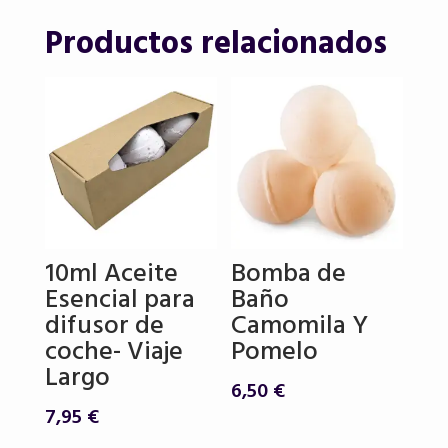
100g
cantidad
Productos relacionados
10ml Aceite
Bomba de
Esencial para
Baño
difusor de
Camomila Y
coche- Viaje
Pomelo
Largo
6,50
€
7,95
€