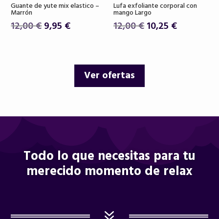
Guante de yute mix elastico –
Lufa exfoliante corporal con
Marrón
mango Largo
El
El
El
El
12,00
€
9,95
€
12,00
€
10,25
€
precio
precio
precio
precio
original
actual
original
actual
era:
es:
era:
es:
Ver ofertas
12,00 €.
9,95 €.
12,00 €.
10,25 €.
Todo lo que necesitas para tu
merecido momento de relax
7