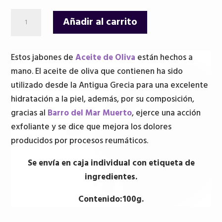
Barro
Añadir al carrito
del
Mar
Muerto
Estos jabones de
Aceite de Oliva
están hechos a
-
mano. El aceite de oliva que contienen ha sido
Jabón
utilizado desde la Antigua Grecia para una excelente
de
hidratación a la piel, además, por su composición,
Aceite
gracias al
Barro del Mar Muerto
, ejerce una acción
de
exfoliante y se dice que mejora los dolores
Oliva
producidos por procesos reumáticos.
puro
Se envía en caja individual con etiqueta de
en
ingredientes.
caja
individual
Contenido:100g.
-