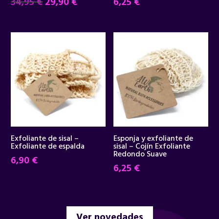
El
El
34,95
€
29,90
€
6,25
€
precio
precio
original
actual
era:
es:
34,95 €.
29,90 €.
Exfoliante de sisal –
Esponja y exfoliante de
Exfoliante de espalda
sisal – Cojín Exfoliante
Redondo Suave
6,90
€
6,25
€
Ver novedades