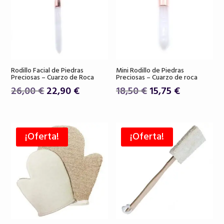
Rodillo Facial de Piedras
Mini Rodillo de Piedras
Preciosas – Cuarzo de Roca
Preciosas – Cuarzo de roca
El
El
El
El
26,00
€
22,90
€
18,50
€
15,75
€
precio
precio
precio
precio
original
actual
original
actual
era:
es:
era:
es:
¡Oferta!
¡Oferta!
26,00 €.
22,90 €.
18,50 €.
15,75 €.