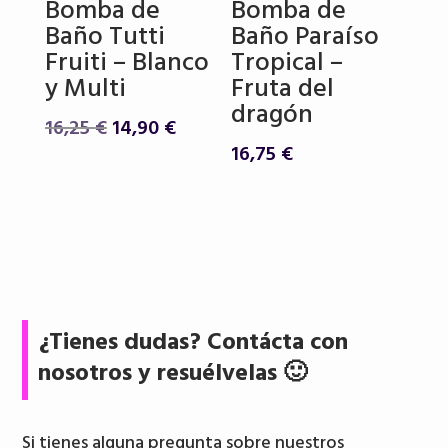
Bomba de
Bomba de
Baño Tutti
Baño Paraíso
Fruiti – Blanco
Tropical –
y Multi
Fruta del
dragón
El
El
16,25
€
14,90
€
precio
precio
16,75
€
original
actual
era:
es:
16,25 €.
14,90 €.
¿Tienes dudas? Contácta con
nosotros y resuélvelas 🙂
Si tienes alguna pregunta sobre nuestros