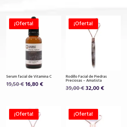
¡Oferta!
¡Oferta!
Serum facial de Vitamina C
Rodillo Facial de Piedras
Preciosas – Amatista
El
El
19,50
€
16,80
€
El
El
39,00
€
32,00
€
precio
precio
precio
precio
original
actual
original
actual
era:
es:
era:
es:
19,50 €.
16,80 €.
¡Oferta!
¡Oferta!
39,00 €.
32,00 €.