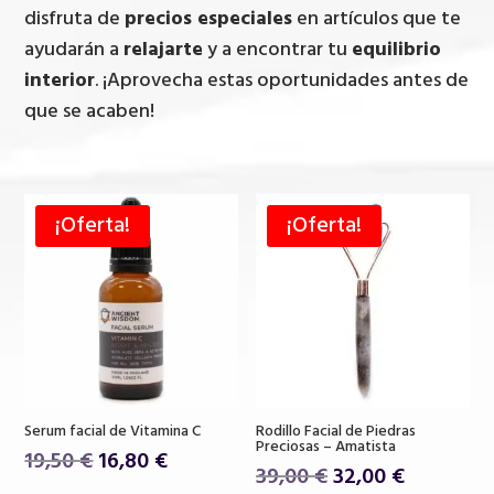
disfruta de
precios especiales
en artículos que te
ayudarán a
relajarte
y a encontrar tu
equilibrio
interior
. ¡Aprovecha estas oportunidades antes de
que se acaben!
¡Oferta!
¡Oferta!
Serum facial de Vitamina C
Rodillo Facial de Piedras
Preciosas – Amatista
El
El
19,50
€
16,80
€
El
El
39,00
€
32,00
€
precio
precio