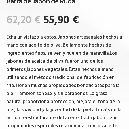
Barra de Jabón de Ruda
El
El
62,20
€
55,90
€
precio
precio
original
actual
Echa un vistazo a estos. Jabones artesanales hechos a
era:
es:
mano con aceite de oliva. Bellamente hechos de
62,20 €.
55,90 €.
ingredientes finos, se ven y huelen de maravilla.Los
jabones de aceite de oliva fueron uno de los
primeros jabones vegetales. Están hechos a mano
utilizando el método tradicional de fabricación en
frío.Tienen muchas propiedades beneficiosas para la
piel. También son SLS y sin parabenos. La grasa
natural proporciona protección, mejora el tono de la
piel, la suavidad y la juventud de la piel a través de la
acción reestructurante del aceite. Cada jabón tiene
propiedades especiales relacionadas con los aceites