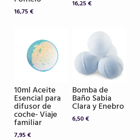
16,25
€
16,75
€
10ml Aceite
Bomba de
Esencial para
Baño Sabia
difusor de
Clara y Enebro
coche- Viaje
6,50
€
familiar
7,95
€