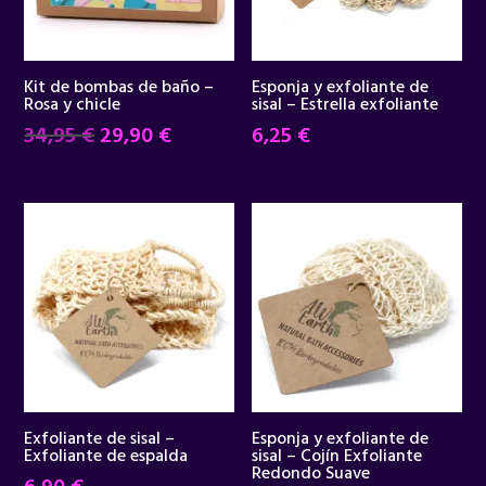
Kit de bombas de baño –
Esponja y exfoliante de
Rosa y chicle
sisal – Estrella exfoliante
El
El
34,95
€
29,90
€
6,25
€
precio
precio
original
actual
era:
es:
34,95 €.
29,90 €.
Exfoliante de sisal –
Esponja y exfoliante de
Exfoliante de espalda
sisal – Cojín Exfoliante
Redondo Suave