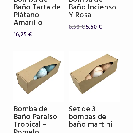
Baño Tarta de
Baño Incienso
Plátano –
Y Rosa
Amarillo
El
El
6,50
€
5,50
€
precio
precio
16,25
€
original
actual
era:
es:
6,50 €.
5,50 €.
Bomba de
Set de 3
Baño Paraíso
bombas de
Tropical –
baño martini
Pomelo