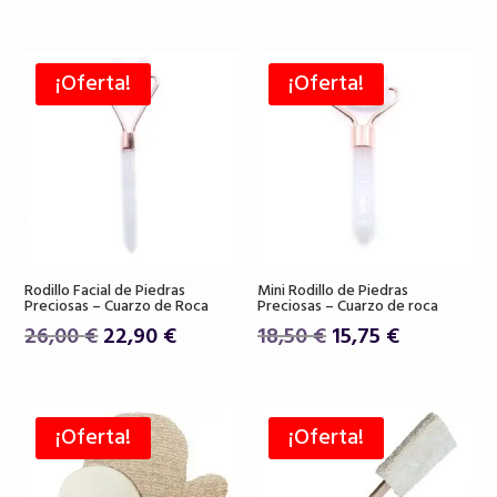
precio
precio
original
actual
original
actual
era:
es:
era:
es:
19,50 €.
16,80 €.
¡Oferta!
¡Oferta!
39,00 €.
32,00 €.
Rodillo Facial de Piedras
Mini Rodillo de Piedras
Preciosas – Cuarzo de Roca
Preciosas – Cuarzo de roca
El
El
El
El
26,00
€
22,90
€
18,50
€
15,75
€
precio
precio
precio
precio
original
actual
original
actual
era:
es:
era:
es:
¡Oferta!
¡Oferta!
26,00 €.
22,90 €.
18,50 €.
15,75 €.