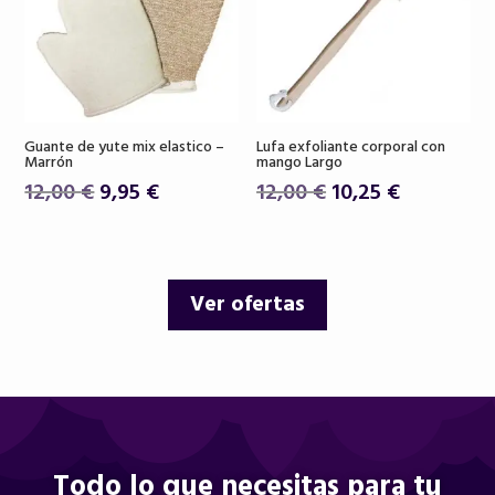
Guante de yute mix elastico –
Lufa exfoliante corporal con
Marrón
mango Largo
El
El
El
El
12,00
€
9,95
€
12,00
€
10,25
€
precio
precio
precio
precio
original
actual
original
actual
era:
es:
era:
es:
Ver ofertas
12,00 €.
9,95 €.
12,00 €.
10,25 €.
Todo lo que necesitas para tu