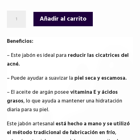
Barra
Añadir al carrito
de
Jabón
de
Beneficios:
Argán
– Este jabón es ideal para
reducir las cicatrices del
cantidad
acné.
– Puede ayudar a suavizar la
piel seca y escamosa.
– El aceite de argán posee
vitamina E y ácidos
grasos
, lo que ayuda a mantener una hidratación
diaria para su piel.
Este jabón artesanal
está hecho a mano y se utilizó
el método tradicional de fabricación en frío
,