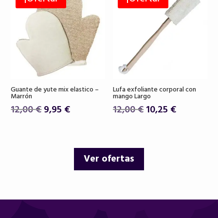
26,00 €.
22,90 €.
18,50 €.
15,75 €.
Guante de yute mix elastico –
Lufa exfoliante corporal con
Marrón
mango Largo
El
El
El
El
12,00
€
9,95
€
12,00
€
10,25
€
precio
precio
precio
precio
original
actual
original
actual
era:
es:
era:
es:
Ver ofertas
12,00 €.
9,95 €.
12,00 €.
10,25 €.