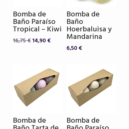
Bomba de
Bomba de
Baño Paraíso
Baño
Tropical – Kiwi
Hoerbaluisa y
Mandarina
El
El
16,75
€
14,90
€
precio
precio
6,50
€
original
actual
era:
es:
16,75 €.
14,90 €.
Bomba de
Bomba de
Baño Tarta de
Baño Paraíso