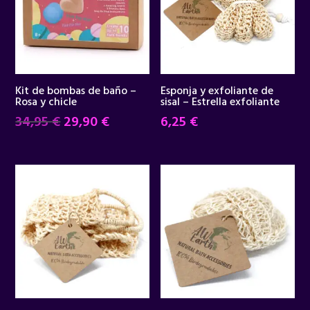
Kit de bombas de baño –
Esponja y exfoliante de
Rosa y chicle
sisal – Estrella exfoliante
El
El
34,95
€
29,90
€
6,25
€
precio
precio
original
actual
era:
es:
34,95 €.
29,90 €.