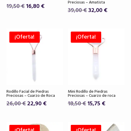
Preciosas – Amatista
El
El
19,50
€
16,80
€
El
El
39,00
€
32,00
€
precio
precio
precio
precio
original
actual
original
actual
era:
es:
era:
es:
19,50 €.
16,80 €.
¡Oferta!
¡Oferta!
39,00 €.
32,00 €.
Rodillo Facial de Piedras
Mini Rodillo de Piedras
Preciosas – Cuarzo de Roca
Preciosas – Cuarzo de roca
El
El
El
El
26,00
€
22,90
€
18,50
€
15,75
€
precio
precio
precio
precio
original
actual
original
actual
era:
es:
era:
es:
¡Oferta!
¡Oferta!