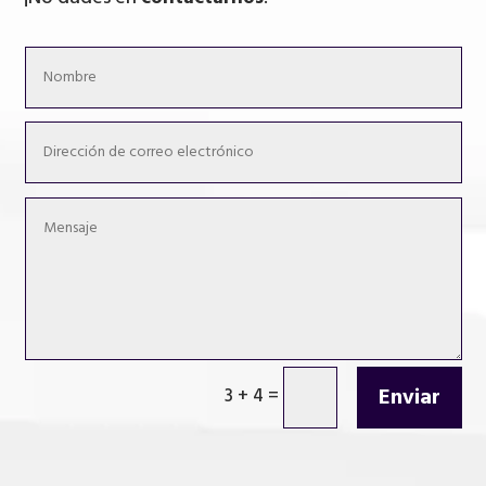
Enviar
3 + 4
=