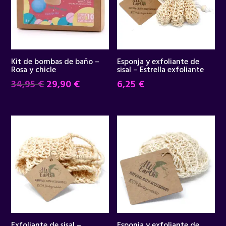
Kit de bombas de baño –
Esponja y exfoliante de
Rosa y chicle
sisal – Estrella exfoliante
El
El
34,95
€
29,90
€
6,25
€
precio
precio
original
actual
era:
es:
34,95 €.
29,90 €.
Exfoliante de sisal –
Esponja y exfoliante de