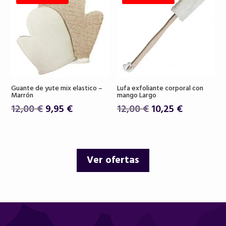
26,00 €.
22,90 €.
18,50 €.
15,75 €.
Guante de yute mix elastico –
Lufa exfoliante corporal con
Marrón
mango Largo
El
El
El
El
12,00
€
9,95
€
12,00
€
10,25
€
precio
precio
precio
precio
original
actual
original
actual
era:
es:
era:
es:
Ver ofertas
12,00 €.
9,95 €.
12,00 €.
10,25 €.