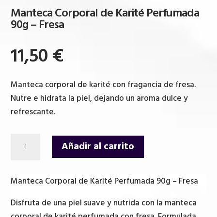
Manteca Corporal de Karité Perfumada
90g – Fresa
11,50
€
Manteca corporal de karité con fragancia de fresa.
Nutre e hidrata la piel, dejando un aroma dulce y
refrescante.
Manteca
Añadir al carrito
Corporal
de
Karité
Manteca Corporal de Karité Perfumada 90g – Fresa
Perfumada
Disfruta de una piel suave y nutrida con la manteca
90g
corporal de karité perfumada con fresa. Formulada