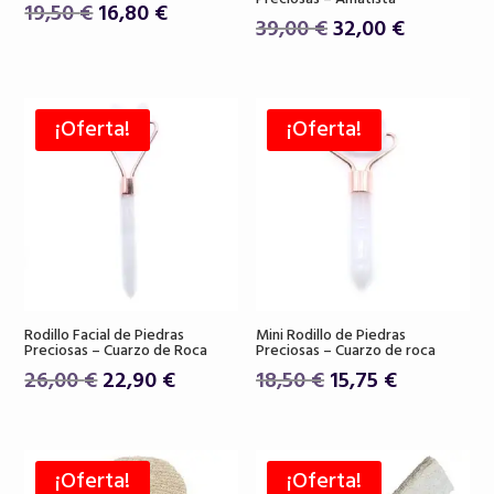
El
El
19,50
€
16,80
€
El
El
39,00
€
32,00
€
precio
precio
precio
precio
original
actual
original
actual
era:
es:
era:
es:
19,50 €.
16,80 €.
¡Oferta!
¡Oferta!
39,00 €.
32,00 €.
Rodillo Facial de Piedras
Mini Rodillo de Piedras
Preciosas – Cuarzo de Roca
Preciosas – Cuarzo de roca
El
El
El
El
26,00
€
22,90
€
18,50
€
15,75
€
precio
precio
precio
precio
original
actual
original
actual
era:
es:
era:
es:
¡Oferta!
¡Oferta!