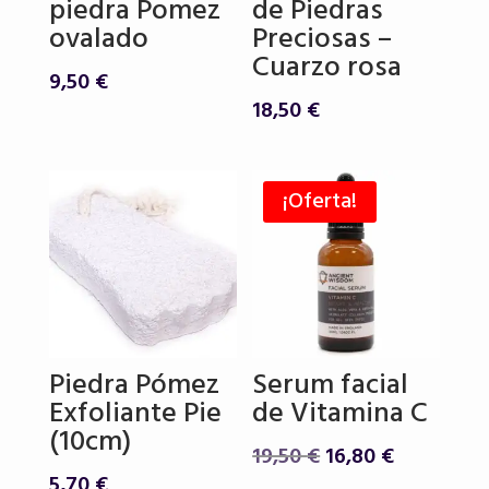
piedra Pomez
de Piedras
ovalado
Preciosas –
Cuarzo rosa
9,50
€
18,50
€
¡Oferta!
Piedra Pómez
Serum facial
Exfoliante Pie
de Vitamina C
(10cm)
El
El
19,50
€
16,80
€
precio
precio
5,70
€