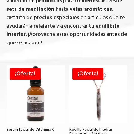
variedad de
productos
para tu
bienestar
. Desde
sets de meditación
hasta
velas aromáticas
,
disfruta de
precios especiales
en artículos que te
ayudarán a
relajarte
y a encontrar tu
equilibrio
interior
. ¡Aprovecha estas oportunidades antes de
que se acaben!
¡Oferta!
¡Oferta!
Serum facial de Vitamina C
Rodillo Facial de Piedras
Preciosas – Amatista