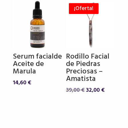
era:
es:
¡Oferta!
26,00 €.
22,90 €.
Serum facialde
Rodillo Facial
Aceite de
de Piedras
Marula
Preciosas –
Amatista
14,60
€
El
El
39,00
€
32,00
€
precio
precio
original
actual
era:
es:
39,00 €.
32,00 €.