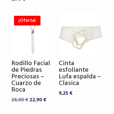
original
actual
era:
es:
19,50 €.
16,80 €.
¡Oferta!
Rodillo Facial
Cinta
de Piedras
esfoliante
Preciosas –
Lufa espalda –
Cuarzo de
Clasica
Roca
9,25
€
El
El
26,00
€
22,90
€
precio
precio
original
actual