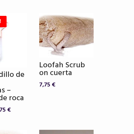
!
Loofah Scrub
on cuerta
dillo de
7,75
€
as –
de roca
El
,75
€
ecio
precio
ginal
actual
:
es: