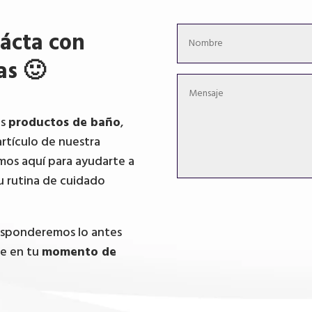
ácta con
as 🙂
os
productos de baño
,
artículo de nuestra
mos aquí para ayudarte a
u rutina de cuidado
responderemos lo antes
te en tu
momento de