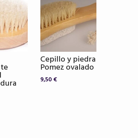
50 €.
15,75 €.
Cepillo y piedra
nte
Pomez ovalado
l
9,50
€
dura