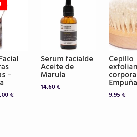
!
18,
Facial
Serum facialde
Cepillo
ras
Aceite de
exfolia
as –
Marula
corpora
ta
Empuña
14,60
€
El
2,00
€
9,95
€
ecio
precio
iginal
actual
a:
es:
,00 €.
32,00 €.