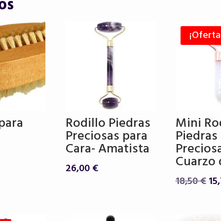
os
¡Oferta
 para
Rodillo Piedras
Mini Ro
Preciosas para
Piedras
Cara- Amatista
Precios
Cuarzo 
26,00
€
El
18,50
€
15
pr
ori
era