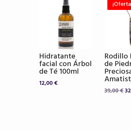
¡Oferta
Hidratante
Rodillo 
facial con Árbol
de Pied
de Té 100ml
Precios
Amatis
12,00
€
El
39,00
€
3
pr
or
er
39