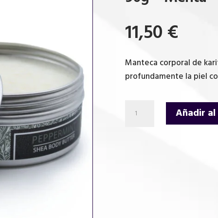
11,50
€
Manteca corporal de kari
profundamente la piel co
Manteca
Añadir al
Corporal
de
Karité
Aromaterapia
90g
-
Menta
cantidad