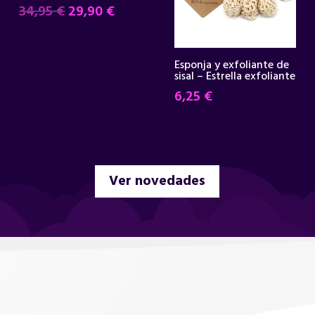
El
El
34,95
€
29,90
€
precio
precio
original
actual
era:
es:
Esponja y exfoliante de
sisal – Estrella exfoliante
34,95 €.
29,90 €.
6,25
€
Ver novedades