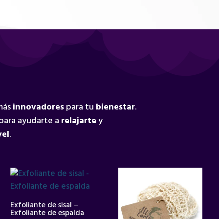
 más
innovadores
para tu
bienestar
.
para ayudarte a
relajarte
y
vel
.
Exfoliante de sisal –
Exfoliante de espalda